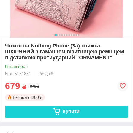
Чохол на Nothing Phone (3a) книжка
ШКІРЯНИЙ з гаманцем візитницею ремінцем
підставкою протиударний "ORNAMENT"
В наявності
Код: 5151851
Роздріб
679
₴
879 ₴
Економія
200 ₴
Купити