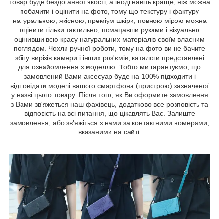
товар буде бездоганної якості, а іноді навіть краще, ніж можна
побачити і оцінити на фото, тому що текстуру і фактуру
натуральною, якісною, преміум шкіри, повною мірою можна
оцінити тільки тактильно, помацавши руками і візуально
оцінивши всю красу натуральних матеріалів своїм власним
поглядом. Чохли ручної роботи, тому на фото ви не бачите
збігу вирізів камери і інших роз'ємів, каталоги представлені
для ознайомлення з моделлю. Тобто ми гарантуємо, що
замовлений Вами аксесуар буде на 100% підходити і
відповідати моделі вашого смартфона (пристрою) зазначеної
у назві цього товару. Після того, як Ви оформите замовлення
з Вами зв'яжеться наш фахівець, додатково все розповість та
відповість на всі питання, що цікавлять Вас. Залиште
замовлення, або зв'яжіться з нами за контактними номерами,
вказаними на сайті.