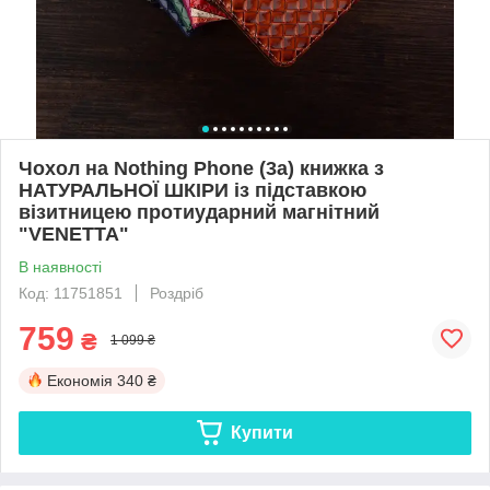
Чохол на Nothing Phone (3a) книжка з
НАТУРАЛЬНОЇ ШКІРИ із підставкою
візитницею протиударний магнітний
"VENETTA"
В наявності
Код: 11751851
Роздріб
759
₴
1 099 ₴
Економія
340 ₴
Купити