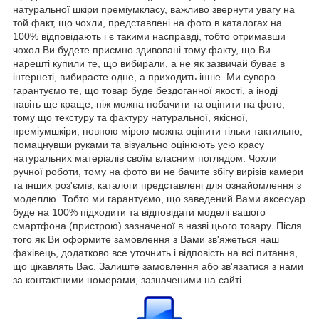
натуральної шкіри преміумкласу, важливо звернути увагу на
той факт, що чохли, представлені на фото в каталогах на
100% відповідають і є такими насправді, тобто отримавши
чохол Ви будете приємно здивовані тому факту, що Ви
нарешті купили те, що вибирали, а не як зазвичай буває в
інтернеті, вибираєте одне, а приходить інше. Ми суворо
гарантуємо те, що товар буде бездоганної якості, а іноді
навіть ще краще, ніж можна побачити та оцінити на фото,
тому що текстуру та фактуру натуральної, якісної,
преміумшкіри, повною мірою можна оцінити тільки тактильно,
помацнувши руками та візуально оцінюють усю красу
натуральних матеріалів своїм власним поглядом. Чохли
ручної роботи, тому на фото ви не бачите збігу вирізів камери
та інших роз'ємів, каталоги представлені для ознайомлення з
моделлю. Тобто ми гарантуємо, що заведений Вами аксесуар
буде на 100% підходити та відповідати моделі вашого
смартфона (пристрою) зазначеної в назві цього товару. Після
того як Ви оформите замовлення з Вами зв'яжеться наш
фахівець, додатково все уточнить і відповість на всі питання,
що цікавлять Вас. Залиште замовлення або зв'язатися з нами
за контактними номерами, зазначеними на сайті.