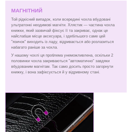
МАГНІТНИЙ
Той рідкісний випадок, коли всередині чохла вбудовані
ультратонкі неодимові магніти. Хлястик — частина чохла
книжки, який зазвичай фіксує її та закриває, однак це
найслабше місце аксесуара, і здебільшого саме цей
"язичок" виходить із ладу, відривається або розлазиться
набагато раніше за чохла.
У нашому чохлі ця проблема унеможливлена, оскільки 2
половинки чохла закриваються "автоматично" завдяки
вбудованим магнітам. Так само досить просто загорнути
книжку, і вона зафіксується й у відривному стані.