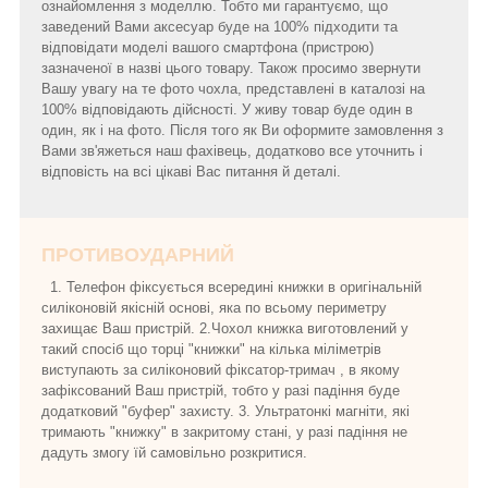
ознайомлення з моделлю. Тобто ми гарантуємо, що
заведений Вами аксесуар буде на 100% підходити та
відповідати моделі вашого смартфона (пристрою)
зазначеної в назві цього товару. Також просимо звернути
Вашу увагу на те фото чохла, представлені в каталозі на
100% відповідають дійсності. У живу товар буде один в
один, як і на фото. Після того як Ви оформите замовлення з
Вами зв'яжеться наш фахівець, додатково все уточнить і
відповість на всі цікаві Вас питання й деталі.
ПРОТИВОУДАРНИЙ
1. Телефон фіксується всередині книжки в оригінальній
силіконовій якісній основі, яка по всьому периметру
захищає Ваш пристрій. 2.Чохол книжка виготовлений у
такий спосіб що торці "книжки" на кілька міліметрів
виступають за силіконовий фіксатор-тримач , в якому
зафіксований Ваш пристрій, тобто у разі падіння буде
додатковий "буфер" захисту. 3. Ультратонкі магніти, які
тримають "книжку" в закритому стані, у разі падіння не
дадуть змогу їй самовільно розкритися.