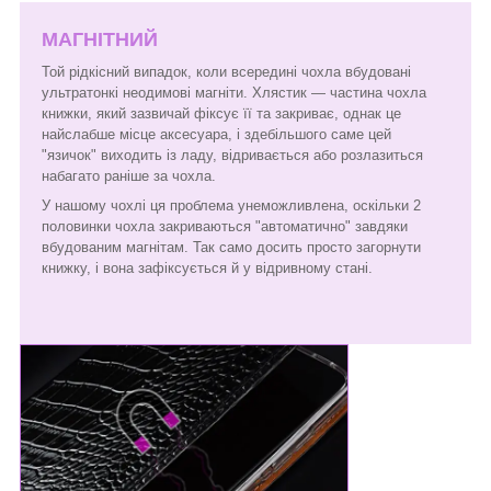
МАГНІТНИЙ
Той рідкісний випадок, коли всередині чохла вбудовані
ультратонкі неодимові магніти. Хлястик — частина чохла
книжки, який зазвичай фіксує її та закриває, однак це
найслабше місце аксесуара, і здебільшого саме цей
"язичок" виходить із ладу, відривається або розлазиться
набагато раніше за чохла.
У нашому чохлі ця проблема унеможливлена, оскільки 2
половинки чохла закриваються "автоматично" завдяки
вбудованим магнітам. Так само досить просто загорнути
книжку, і вона зафіксується й у відривному стані.