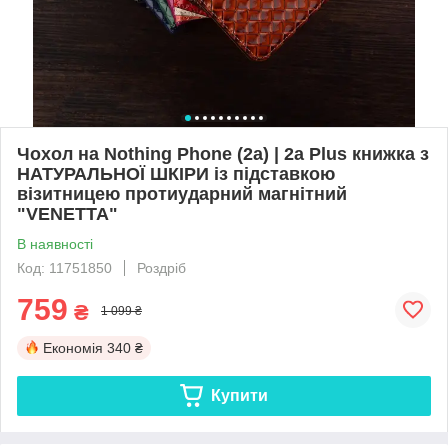
Чохол на Nothing Phone (2a) | 2a Plus книжка з
НАТУРАЛЬНОЇ ШКІРИ із підставкою
візитницею протиударний магнітний
"VENETTA"
В наявності
Код: 11751850
Роздріб
759
₴
1 099 ₴
Економія
340 ₴
Купити