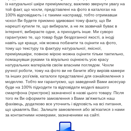
із натуральної шкіри преміумкласу, важливо звернути увагу на
той факт, що чохли, представлені на фото в каталогах на
100% відповідають і є такими насправді, тобто отримавши
чохол Ви будете приємно здивовані тому факту, що Ви
нарешті купили те, що вибирали, а не як зазвичай буває в
інтернеті, вибираєте одне, а приходить інше. Ми суворо
гарантуємо те, що товар буде бездоганної якості, а іноді
навіть ще краще, ніж можна побачити та оцінити на фото,
тому що текстуру та фактуру натуральної, якісної,
преміумшкіри, повною мірою можна оцінити тільки тактильно,
помацнувши руками та візуально оцінюють усю красу
натуральних матеріалів своїм власним поглядом. Чохли
ручної роботи, тому на фото ви не бачите збігу вирізів камери
та інших роз'ємів, каталоги представлені для ознайомлення з
моделлю. Тобто ми гарантуємо, що заведений Вами аксесуар
буде на 100% підходити та відповідати моделі вашого
смартфона (пристрою) зазначеної в назві цього товару. Після
того як Ви оформите замовлення з Вами зв'яжеться наш
фахівець, додатково все уточнить і відповість на всі питання,
що цікавлять Вас. Залиште замовлення або зв'язатися з нами
за контактними номерами, зазначеними на сайті.