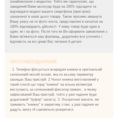
ознайомлення з моделлю. Тобто ми гарантуємо, що
заведений Вами аксесуар буде на 100% підходити та
відповідати моделі вашого смартфона (пристрою)
зазначеної в назві цього товару. Також просимо звернути
Вашу увагу на те фото чохла, представлені в каталозі на
100% відповідають дійсності. У живу товар буде один в
один, як і на фото. Після того як Ви оформите замовлення з
Вами зв'яжеться наш фахівець, додатково все уточнить і
відповість на всі цікаві Вас питання й деталі.
ПРОТИВОУДАРНИЙ
1. Телефон фіксується всередині книжки в оригінальній
силіконовій якісній основі, яка по всьому периметру
захищає Ваш пристрій. 2.Чохол книжка виготовлений у
такий спосіб що торці "книжки" на кілька міліметрів
виступають за силіконовий фіксатор-тримач , в якому
зафіксований Ваш пристрій, тобто у разі падіння буде
додатковий "буфер" захисту. 3. Ультратонкі магніти, які
тримають "книжку" в закритому стані, у разі падіння не
дадуть змогу їй самовільно розкритися.