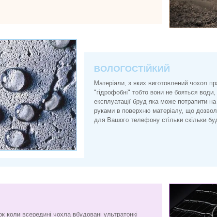
ВОЛОГОСТІЙКИЙ
Матеріали, з яких виготовлений чохол п
"гідрофобні" тобто вони не бояться води, 
експлуатації бруд яка може потрапити на
руками в поверхню матеріалу, що дозво
для Вашого телефону стільки скільки буд
ок коли всередині чохла вбудовані ультратонкі