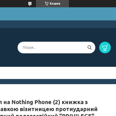
Кошик
 на Nothing Phone (2) книжка з
тавкою візитницею протиударний
ітний вологостійкий "PRIVILEGE"