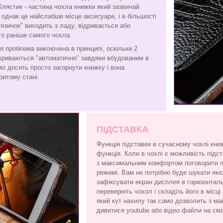
Хлястик - частина чохла книжки який зазвичай
є, однак це найслабше місце аксесуара, і в більшості
"язичок" виходить з ладу, відривається або
то раніше самого чохла.
я проблема виключена в принципі, оскільки 2
криваються "автоматично" завдяки вбудованим в
амо досить просто загорнути книжку і вона
ритому стані.
ПІДСТАВКА
Функція підставки в сучасному чохлі кни
функція. Коли в чохлі є можливість підс
з максимальним комфортом поговорити по
режимі. Вам не потрібно буде шукати які
зафіксувати екран дисплея в горизонтал
переверніть чохол і складіть його в місці
який кут нахилу так само дозволить з 
дивитися youtube або відео файли на см