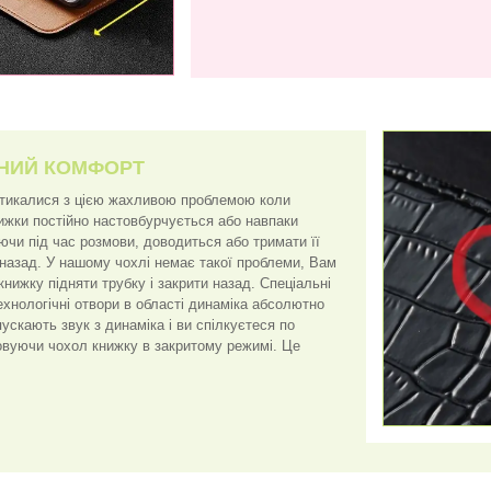
НИЙ КОМФОРТ
стикалися з цією жахливою проблемою коли
нижки постійно настовбурчується або навпаки
ючи під час розмови, доводиться або тримати її
 назад. У нашому чохлі немає такої проблеми, Вам
книжку підняти трубку і закрити назад. Спеціальні
ехнологічні отвори в області динаміка абсолютно
скають звук з динаміка і ви спілкуєтеся по
вуючи чохол книжку в закритому режимі. Це