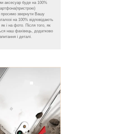
ми аксесуар буде на 100%
смартфона(пристрою)
мо просимо звернути Вашу
аталозі на 100% відповідають
як і на фото. Після того, як
ься наш фахівець, додатково
апитання і деталі.