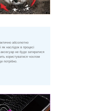
рактично абсолютно
і як наслідок в процесі
 аксесуар не буде затиратися
лить користуватися чохлом
е потрібно.