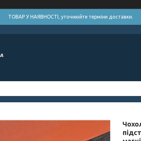
ТОВАР У НАЯВНОСТІ, уточнюйте терміни доставки.
ід
Чохол
підс
магн