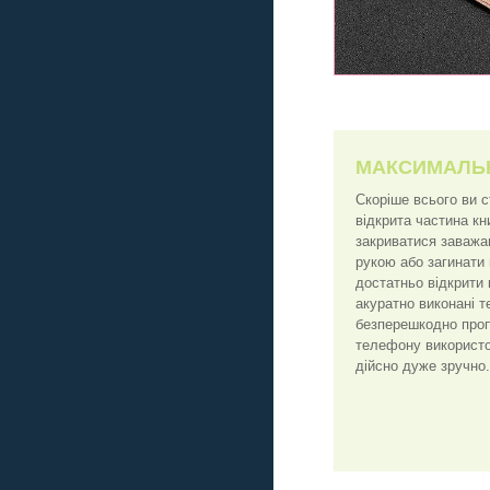
МАКСИМАЛЬ
Скоріше всього ви 
відкрита частина к
закриватися заважа
рукою або загинати
достатньо відкрити 
акуратно виконані т
безперешкодно пропу
телефону використо
дійсно дуже зручно.