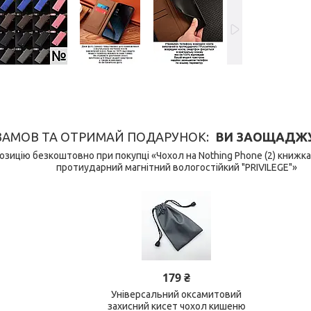
ЗАМОВ ТА ОТРИМАЙ ПОДАРУНОК
ВИ ЗАОЩАДЖУЄ
зицію безкоштовно при покупці «Чохол на Nothing Phone (2) книжк
протиударний магнітний вологостійкий "PRIVILEGE"»
179 ₴
Універсальний оксамитовий
захисний кисет чохол кишеню