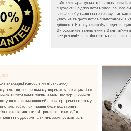
Тобто ми гарантуємо, що замовлений Ва
підходити і відповідати моделі вашого 
зазначеної у назві цього товару. Так са
увагу на те фото чохла представлені в к
дійсності. В живу товар буде один в один 
Ви оформите замовлення з Вами зв'яжет
все розповість та відповість на всі ваші з
НИЙ
ься всередині книжки в оригінальному
ому підставі, що по всьому периметру захищає Ваш
нижка виготовлений таким чином, що торці "книжки"
виступають за силіконовий фіксатор-тримач в якому
истрої, тобто при падінні буде додатковий
 Ультратонкі магніти які тримають "книжку" в
и падінні не дозволять їй мимоволі розкритися.