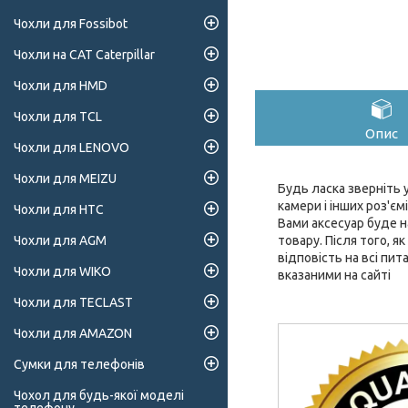
Чохли для Fossibot
Чохли на CAT Caterpillar
Чохли для HMD
Чохли для TCL
Опис
Чохли для LENOVO
Чохли для MEIZU
Будь ласка зверніть у
камери і інших роз'є
Чохли для HTC
Вами аксесуар буде н
товару. Після того, 
Чохли для AGM
відповість на всі пи
Чохли для WIKO
вказаними на сайті
Чохли для TECLAST
Чохли для AMAZON
Сумки для телефонів
Чохол для будь-якої моделі