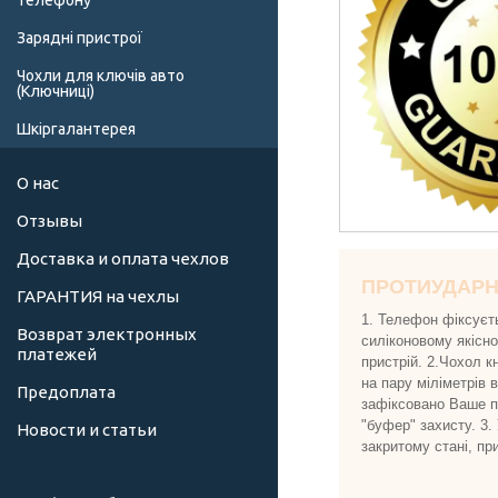
телефону
Зарядні пристрої
Чохли для ключів авто
(Ключниці)
Шкіргалантерея
О нас
Отзывы
Доставка и оплата чехлов
ПРОТИУДАР
ГАРАНТИЯ на чехлы
1. Телефон фіксуєт
Возврат электронных
силіконовому якісн
платежей
пристрій. 2.Чохол к
на пару міліметрів 
Предоплата
зафіксовано Ваше пр
"буфер" захисту. 3.
Новости и статьи
закритому стані, пр