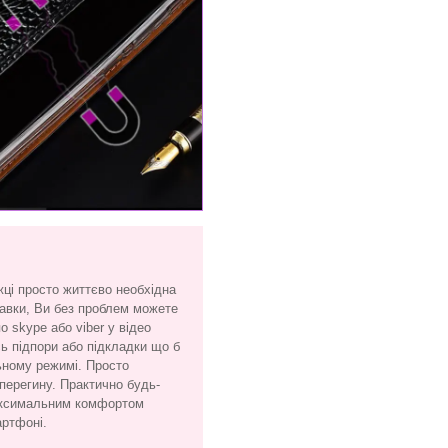
жці просто життєво необхідна
тавки, Ви без проблем можете
 skype або viber у відео
сь підпори або підкладки що б
ьному режимі. Просто
 перегину. Практично будь-
максимальним комфортом
артфоні.