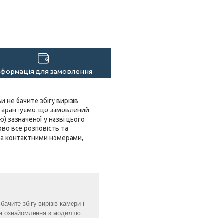
нформація для замовлення
и не бачите збігу вирізів
 гарантуємо, що замовлений
 зазначеної у назві цього
ово все розповість та
 за контактними номерами,
ачите збігу вирізів камери і
для ознайомлення з моделлю.