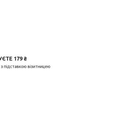
ТЕ 179 ₴
а з підставкою візитницею