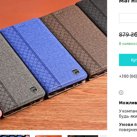
879 ₴
В наявнос
Ку
+380 (66
У компан
будь-яки
повернен