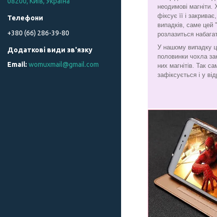
08200, Київ, Україна
неодимові магніти. 
фіксує її і закрива
випадків, саме цей 
+380 (66) 286-39-80
розлазиться набага
У нашому випадку ц
половинки чохла за
womuxmail@gmail.com
них магнітів. Так с
зафіксується і у від