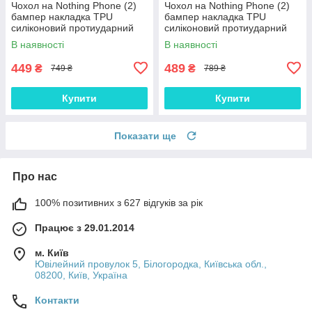
Чохол на Nothing Phone (2)
Чохол на Nothing Phone (2)
бампер накладка TPU
бампер накладка TPU
силіконовий протиударний
силіконовий протиударний
СОФТ-ТАЧ "SILC-SOFT"
глянсовий "GLAME-S"
В наявності
В наявності
449
489
₴
₴
749 ₴
789 ₴
Купити
Купити
Показати ще
Про нас
100% позитивних з 627 відгуків за рік
Працює з 29.01.2014
м. Київ
Ювілейний провулок 5, Білогородка, Київська обл.,
08200, Київ, Україна
Контакти