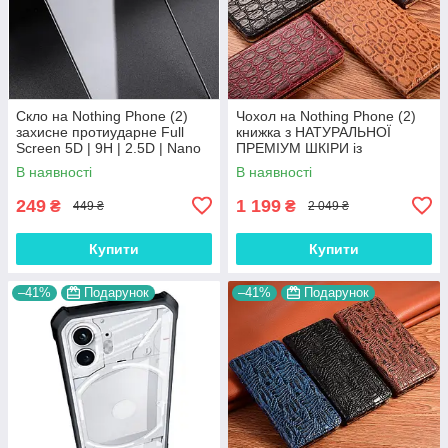
Скло на Nothing Phone (2)
Чохол на Nothing Phone (2)
захисне протиударне Full
книжка з НАТУРАЛЬНОЇ
Screen 5D | 9H | 2.5D | Nano
ПРЕМІУМ ШКІРИ із
— покриття "HYPER
підставкою протиударний
В наявності
В наявності
магнітний "JACOSA"
249
1 199
₴
₴
449 ₴
2 049 ₴
Купити
Купити
–41%
Подарунок
–41%
Подарунок