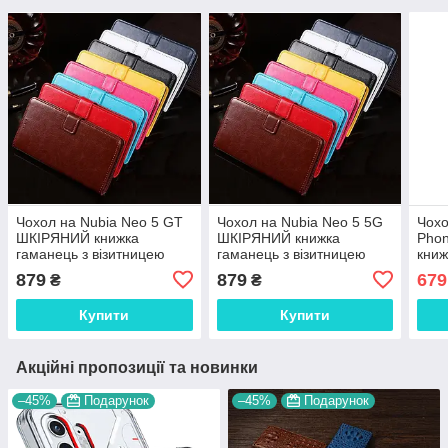
Чохол на Nubia Neo 5 GT
Чохол на Nubia Neo 5 5G
Чохо
ШКІРЯНИЙ книжка
ШКІРЯНИЙ книжка
Pho
гаманець з візитницею
гаманець з візитницею
книж
підставкою протиударний
підставкою протиударний
візи
879
879
679
₴
₴
"BENTYAGA"
"BENTYAGA"
про
"BE
Купити
Купити
Акційні пропозиції та новинки
–45%
Подарунок
–45%
Подарунок