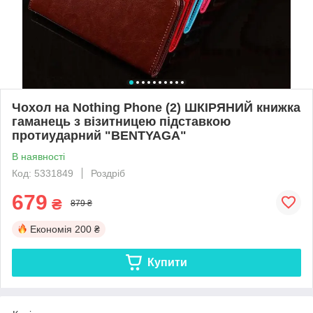
Чохол на Nothing Phone (2) ШКІРЯНИЙ книжка
гаманець з візитницею підставкою
протиударний "BENTYAGA"
В наявності
Код: 5331849
Роздріб
679
₴
879 ₴
Економія
200 ₴
Купити