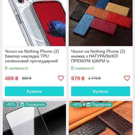
Чохол на Nothing Phone (2)
Чохол на Nothing Phone (2)
бампер накладка TPU
книжка з НАТУРАЛЬНОЇ
силіконовий протиударний
ПРЕМІУМ ШКІРИ із
прозорий "CRYSTAL"
підставкою протиударний
В наявності
В наявності
магнітний 3D "CROCOHEAD"
489
979
₴
₴
889 ₴
1 779 ₴
Купити
Купити
–45%
Подарунок
–41%
Подарунок