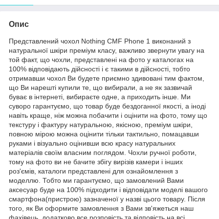
Опис
Представлений чохол Nothing CMF Phone 1 виконаний з
натуральної шкіри преміум класу, важливо звернути увагу на
той факт, що чохли, представлені на фото у каталогах на
100% відповідають дійсності і є такими в дійсності, тобто
отримавши чохол Ви будете приємно здивовані тим фактом,
що Ви нарешті купили те, що вибирали, а не як зазвичай
буває в інтернеті, вибираєте одне, а приходить інше. Ми
суворо гарантуємо, що товар буде бездоганної якості, а іноді
навіть краще, ніж можна побачити і оцінити на фото, тому що
текстуру і фактуру натуральною, якісною, преміум шкіри,
повною мірою можна оцінити тільки тактильно, помацавши
руками і візуально оцінивши всю красу натуральних
матеріалів своїм власним поглядом. Чохли ручної роботи,
тому на фото ви не бачите збігу вирізів камери і інших
роз'ємів, каталоги представлені для ознайомлення з
моделлю. Тобто ми гарантуємо, що замовлений Вами
аксесуар буде на 100% підходити і відповідати моделі вашого
смартфона(пристрою) зазначеної у назві цього товару. Після
того, як Ви оформите замовлення з Вами зв'яжеться наш
фахівець, додатково все розповість та відповість на всі