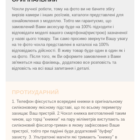
Чохли ручної роботи, тому на фото ви не бачите збігу
вирізів камери і інших роз'ємів, каталоги представлені для
ознайомлення з моделлю. Тобто ми гарантуємо, що
замовлений Вами аксесуар буде на 100% підходити і
відповідати моделі вашого смартфона(пристрою) зазначеної
у назві цього товару. Так само просимо звернути Вашу увагу
на те фото чохла представлені в каталозі на 100%
відповідають дійсності. В живу товар буде один в один як і
на фото. Після того, як Ви оформите замовлення з Вами
зв'яжеться наш фахівець, додатково все розповість та
відповість на всі ваші запитання і деталі.
ПРОТИУДАРНИЙ
1. Телефон фіксується всередині книжки в оригінальному
силіконовому якісному підставі, що по всьому периметру
захищає Ваш пристрій. 2.Чохол книжка виготовлений таким
чином, що торці "книжки" на пару міліметрів виступають за
силіконовий фіксатор-тримач в якому зафіксовано Ваше
пристрої, тобто при падінні буде додатковий "буфер"
захисту. 3. Ультратонкі магніти які тримають "книжку" в