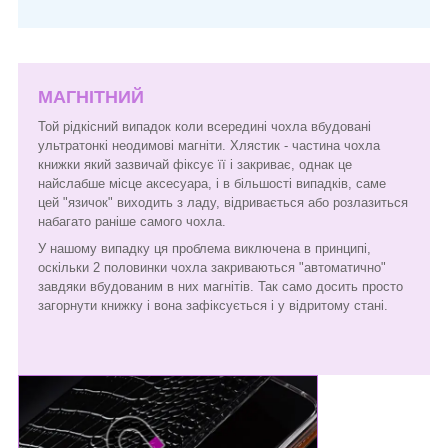
МАГНІТНИЙ
Той рідкісний випадок коли всередині чохла вбудовані
ультратонкі неодимові магніти. Хлястик - частина чохла
книжки який зазвичай фіксує її і закриває, однак це
найслабше місце аксесуара, і в більшості випадків, саме
цей "язичок" виходить з ладу, відривається або розлазиться
набагато раніше самого чохла.
У нашому випадку ця проблема виключена в принципі,
оскільки 2 половинки чохла закриваються "автоматично"
завдяки вбудованим в них магнітів. Так само досить просто
загорнути книжку і вона зафіксується і у відритому стані.