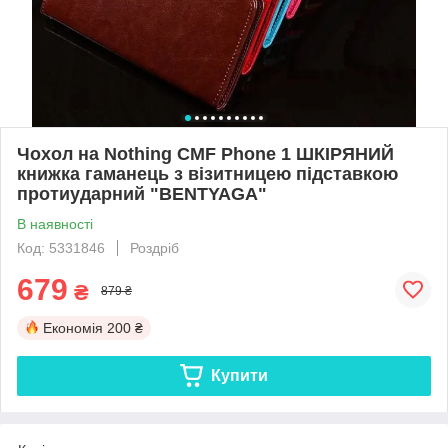
Чохол на Nothing CMF Phone 1 ШКІРЯНИЙ
книжка гаманець з візитницею підставкою
протиударний "BENTYAGA"
В наявності
Код: 5331846
Роздріб
679
₴
879 ₴
Економія
200 ₴
Купити