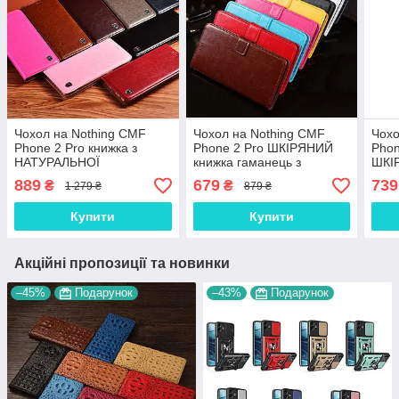
Чохол на Nothing CMF
Чохол на Nothing CMF
Чохо
Phone 2 Pro книжка з
Phone 2 Pro ШКІРЯНИЙ
Phon
НАТУРАЛЬНОЇ
книжка гаманець з
ШКІ
МАРМУРНОЇ ШКІРИ із
візитницею підставкою
візи
889
679
739
₴
₴
1 279 ₴
879 ₴
підставкою протиударний
протиударний
підс
магнітний "MARBLE"
"BENTYAGA"
"LI
Купити
Купити
Акційні пропозиції та новинки
–45%
Подарунок
–43%
Подарунок