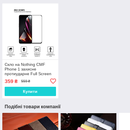
Скло на Nothing CMF
Phone 1 захисне
протиударне Full Screen
5D | 9H | 2.5D | Nano -
359
₴
559 ₴
покриття "HYPER"
Купити
Подібні товари компанії