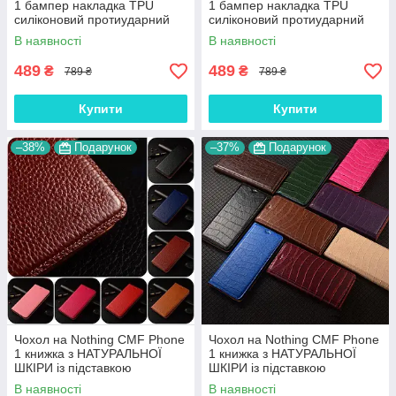
1 бампер накладка TPU
1 бампер накладка TPU
силіконовий протиударний
силіконовий протиударний
оригінальний "GLAME-S"
оригінальний "W-SHEILD"
В наявності
В наявності
489
489
₴
₴
789 ₴
789 ₴
Купити
Купити
–38%
Подарунок
–37%
Подарунок
Чохол на Nothing CMF Phone
Чохол на Nothing CMF Phone
1 книжка з НАТУРАЛЬНОЇ
1 книжка з НАТУРАЛЬНОЇ
ШКІРИ із підставкою
ШКІРИ із підставкою
візитницею протиударний
візитницею протиударний
В наявності
В наявності