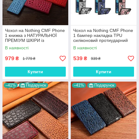
Чохол на Nothing CMF Phone
Чохол на Nothing CMF Phone
1 книжка з НАТУРАЛЬНОЇ
1 бампер накладка TPU
ПРЕМІУМ ШКІРИ із
силіконовий протиударний
підставкою протиударний
оригінальний "ROG-ARMOR"
В наявності
В наявності
магнітний 3D "CROCOHEAD"
979
539
₴
₴
1 779 ₴
939 ₴
Купити
Купити
–41%
Подарунок
–41%
Подарунок