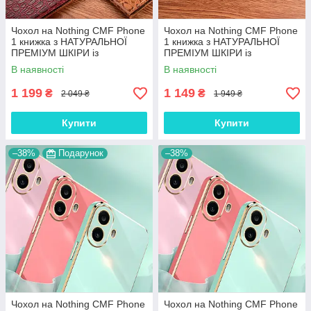
Чохол на Nothing CMF Phone
Чохол на Nothing CMF Phone
1 книжка з НАТУРАЛЬНОЇ
1 книжка з НАТУРАЛЬНОЇ
ПРЕМІУМ ШКІРИ із
ПРЕМІУМ ШКІРИ із
підставкою протиударний
підставкою протиударний
В наявності
В наявності
магнітний "JACOSA"
магнітний "DRAGON"
1 199
1 149
₴
₴
2 049 ₴
1 949 ₴
Купити
Купити
–38%
Подарунок
–38%
Чохол на Nothing CMF Phone
Чохол на Nothing CMF Phone