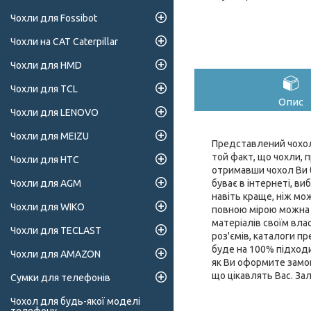
Чохли для Fossibot
Чохли на CAT Caterpillar
Чохли для HMD
Чохли для TCL
Опис
Чохли для LENOVO
Чохли для MEIZU
Представлений чохол 
той факт, що чохли, п
Чохли для HTC
отримавши чохол Ви б
буває в інтернеті, ви
Чохли для AGM
навіть краще, ніж мо
Чохли для WIKO
повною мірою можна о
матеріалів своїм влас
Чохли для TECLAST
роз'ємів, каталоги 
буде на 100% підходи
Чохли для AMAZON
як Ви оформите замов
що цікавлять Вас. За
Сумки для телефонів
Чохол для будь-якої моделі