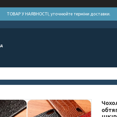
ТОВАР У НАЯВНОСТІ, уточнюйте терміни доставки.
ід
Чохо
обтя
ШКІР