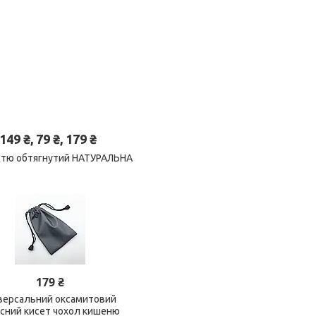
 ₴, 79 ₴, 179 ₴
ністю обтягнутий НАТУРАЛЬНА
179 ₴
версальний оксамитовий
исний кисет чохол кишеню