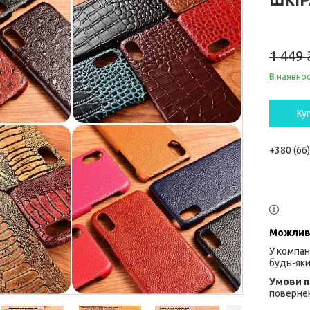
1 449 
В наявнос
Ку
+380 (66
У компан
будь-яки
повернен