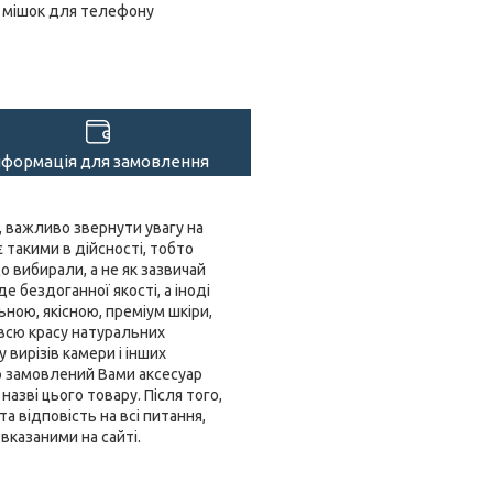
мішок для телефону
нформація для замовлення
, важливо звернути увагу на
 такими в дійсності, тобто
 вибирали, а не як зазвичай
е бездоганної якості, а іноді
ьною, якісною, преміум шкіри,
 всю красу натуральних
 вирізів камери і інших
о замовлений Вами аксесуар
азві цього товару. Після того,
 відповість на всі питання,
вказаними на сайті.