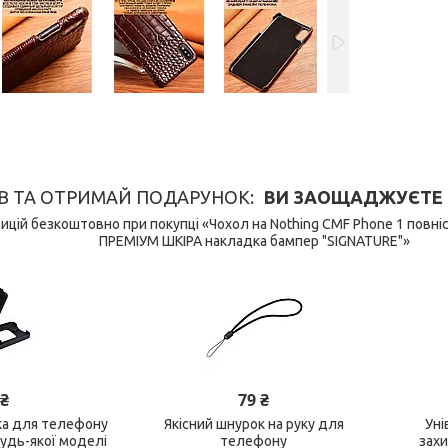
В ТА ОТРИМАЙ ПОДАРУНОК
ВИ ЗАОЩАДЖУЄТЕ 149
ицій безкоштовно при покупці «Чохол на Nothing CMF Phone 1 пов
ПРЕМІУМ ШКІРА накладка бампер "SIGNATURE"»
 ₴
79 ₴
ка для телефону
Якісний шнурок на руку для
Уні
будь-якої моделі
телефону
зах