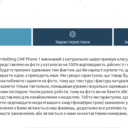
Характеристики
І
Nothing CMF Phone 1 виконаний з натуральної шкіри преміум класу
редставлені на фото у каталогах на 100% відповідають дійсності і є
удете приємно здивовані тим фактом, що Ви нарешті купили те, що
бираєте одне, а приходить інше. Ми суворо гарантуємо, що товар буд
жна побачити і оцінити на фото, тому що текстуру і фактуру натурал
цінити тільки тактильно, помацавши руками і візуально оцінивши
ним поглядом. Чохли ручної роботи, тому на фото ви не бачите збігу
представлені для ознайомлення з моделлю. Тобто ми гарантуємо, щ
ти і відповідати моделі вашого смартфона(пристрою) зазначеної у н
лення з Вами зв'яжеться наш фахівець, додатково все розповість та
лиште замовлення, або зв'яжіться з нами за контактними номерами, 