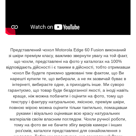
Представлений чохол Motorola Edge 60 Fusion виконаний
зі шкіри преміум класу, важливо звернути увагу на той факт,
що чохли, представлені на фото у каталогах на 100%
відповідають дійсності і є такими в дійсності, тобто отримавши
чохол Ви будете приємно здивовані тим фактом, що Ви
нарешті купили те, що вибирали, а не як зазвичай буває в
інтернеті, вибираєте одне, а приходить інше. Ми суворо
гарантуємо, що товар буде бездоганної якості, а іноді навіть
краще, ніж можна побачити і оцінити на фото, тому що
текстуру і фактуру натуральною, якісною, преміум шкіри,
повною мірою можна оцінити тільки тактильно, помацавши
руками і візуально оцінивши всю красу натуральних
матеріалів своїм власним поглядом. Чохли ручної роботи,
тому на фото ви не бачите збігу вирізів камери і інших
роз'ємів, каталоги представлені для ознайомлення з