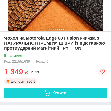
Чохол на Motorola Edge 60 Fusion книжка з
НАТУРАЛЬНОЇ ПРЕМІУМ ШКІРИ із підставкою
протиударний магнітний "PYTHON"
В наявності
Код: 221551636
Роздріб
1 349
₴
2 099 ₴
Економія
750 ₴
Купити