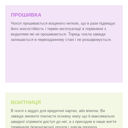
ПРОШИВКА
Чохол прошивається вощеного ниткою, що в рази підвищує
його зносостійкість і термін експлуатації в порівнянні з
моделями які не прошиваються. Торець чохла завжди
залишається в первозданному стані і не розшаровується.
ВІЗИТНИЦЯ
В чохлі є відділ для кредитної картки, або візитки, Ви
завжди зможете покласти основну мапу що б максимально
швидкої отримати доступ до неї, а з приходом в наше життя
терміналів безконтактної оплати і зовсім пропала