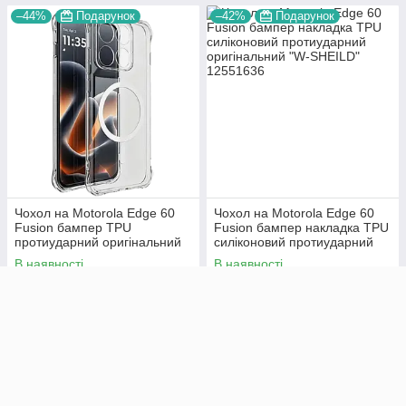
–44%
Подарунок
–42%
Подарунок
Чохол на Motorola Edge 60
Чохол на Motorola Edge 60
Fusion бампер TPU
Fusion бампер накладка TPU
протиударний оригінальний
силіконовий протиударний
UV CLEAR HYBRID
оригінальний "W-SHEILD"
В наявності
В наявності
499
549
₴
₴
899 ₴
949 ₴
Купити
Купити
–42%
Подарунок
–41%
Подарунок