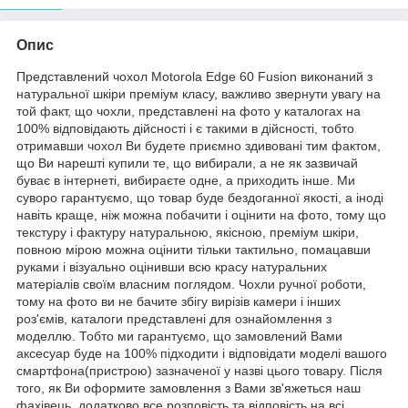
Опис
Представлений чохол Motorola Edge 60 Fusion виконаний з
натуральної шкіри преміум класу, важливо звернути увагу на
той факт, що чохли, представлені на фото у каталогах на
100% відповідають дійсності і є такими в дійсності, тобто
отримавши чохол Ви будете приємно здивовані тим фактом,
що Ви нарешті купили те, що вибирали, а не як зазвичай
буває в інтернеті, вибираєте одне, а приходить інше. Ми
суворо гарантуємо, що товар буде бездоганної якості, а іноді
навіть краще, ніж можна побачити і оцінити на фото, тому що
текстуру і фактуру натуральною, якісною, преміум шкіри,
повною мірою можна оцінити тільки тактильно, помацавши
руками і візуально оцінивши всю красу натуральних
матеріалів своїм власним поглядом. Чохли ручної роботи,
тому на фото ви не бачите збігу вирізів камери і інших
роз'ємів, каталоги представлені для ознайомлення з
моделлю. Тобто ми гарантуємо, що замовлений Вами
аксесуар буде на 100% підходити і відповідати моделі вашого
смартфона(пристрою) зазначеної у назві цього товару. Після
того, як Ви оформите замовлення з Вами зв'яжеться наш
фахівець, додатково все розповість та відповість на всі