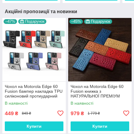
Акційні пропозиції та новинки
–47%
Подарунок
–45%
Подарунок
Чохол на Motorola Edge 60
Чохол на Motorola Edge 60
Fusion бампер накладка TPU
Fusion книжка з
силіконовий протиударний
НАТУРАЛЬНОЇ ПРЕМІУМ
оригінальний "ROG ARMOR"
ШКІРИ із підставкою
В наявності
В наявності
протиударний магнітний 3D
"CROCOHEAD"
449
979
₴
₴
849 ₴
1 779 ₴
Купити
Купити