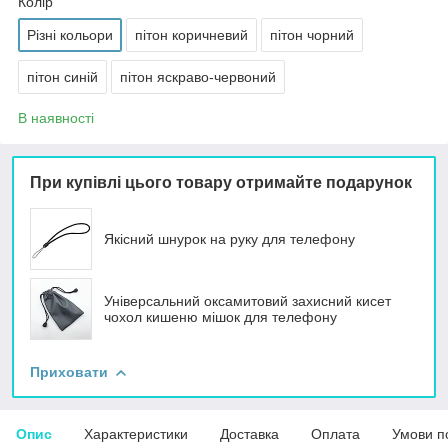
Колір
Різні кольори
пітон коричневий
пітон чорний
пітон синій
пітон яскраво-червоний
В наявності
При купівлі цього товару отримайте подарунок
Якісний шнурок на руку для телефону
Універсальний оксамитовий захисний кисет
чохол кишеню мішок для телефону
Приховати
Опис
Характеристики
Доставка
Оплата
Умови п