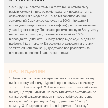
Чохли ручної роботи, тому на фото ви не бачите збігу
вирізів камери і інших роз'ємів, каталоги представлені для
ознайомлення з моделлю. Тобто ми гарантуємо, що
замовлений Вами аксесуар буде на 100% підходити і
відповідати моделі вашого смартфона(пристрою) зазначеної
у назві цього товару. Так само просимо звернути Вашу увагу
на те фото чохла представлені в каталозі на 100%
відповідають дійсності. В живу товар буде один в один як і
на фото. Після того, як Ви оформите замовлення з Вами
зв'яжеться наш фахівець, додатково все розповість та
відповість на всі ваші запитання і деталі.
ПРОТИУДАРНИЙ
1. Телефон фіксується всередині книжки в оригінальному
силіконовому якісному підставі, що по всьому периметру
захищає Ваш пристрій. 2.Чохол книжка виготовлений таким
чином, що торці "книжки" на пару міліметрів виступають за
силіконовий фіксатор-тримач в якому зафіксовано Ваше
пристрої, тобто при падінні буде додатковий "буфер"
захисту. 3. Ультратонкі магніти які тримають "книжку" в