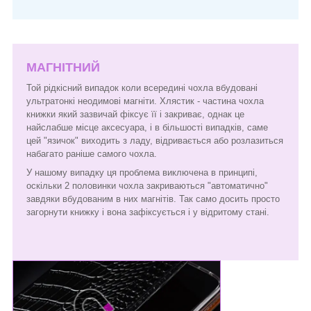
МАГНІТНИЙ
Той рідкісний випадок коли всередині чохла вбудовані
ультратонкі неодимові магніти. Хлястик - частина чохла
книжки який зазвичай фіксує її і закриває, однак це
найслабше місце аксесуара, і в більшості випадків, саме
цей "язичок" виходить з ладу, відривається або розлазиться
набагато раніше самого чохла.
У нашому випадку ця проблема виключена в принципі,
оскільки 2 половинки чохла закриваються "автоматично"
завдяки вбудованим в них магнітів. Так само досить просто
загорнути книжку і вона зафіксується і у відритому стані.