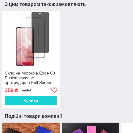
З цим товаром також замовляють
Скло на Motorola Edge 60
Fusion захисне
протиударне Full Screen
5D | 9H | 2.5D | Nano -
359
₴
559 ₴
покриття "HYPER"
Купити
Подібні товари компанії