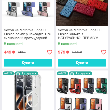
Чохол на Motorola Edge 60
Чохол на Motorola Edge 60
Fusion бампер накладка TPU
Fusion книжка з
силіконовий протиударний
НАТУРАЛЬНОЇ ПРЕМІУМ
оригінальний "ROG ARMOR"
ШКІРИ із підставкою
В наявності
В наявності
протиударний магнітний 3D
"CROCOHEAD"
449
979
₴
₴
849 ₴
1 779 ₴
Купити
Купити
–44%
Подарунок
–42%
Подарунок