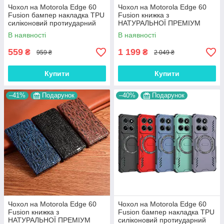
Чохол на Motorola Edge 60
Чохол на Motorola Edge 60
Fusion бампер накладка TPU
Fusion книжка з
силіконовий протиударний
НАТУРАЛЬНОЇ ПРЕМІУМ
оригінальний "VANGUARD "
ШКІРИ із підставкою
В наявності
В наявності
протиударний магнітний
"JACOSA"
559
1 199
₴
₴
959 ₴
2 049 ₴
Купити
Купити
–41%
Подарунок
–40%
Подарунок
Чохол на Motorola Edge 60
Чохол на Motorola Edge 60
Fusion книжка з
Fusion бампер накладка TPU
НАТУРАЛЬНОЇ ПРЕМІУМ
силіконовий протиударний