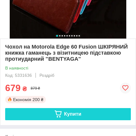
Чохол на Motorola Edge 60 Fusion ШКІРЯНИЙ
книжка гаманець з візитницею підставкою
протиударний "BENTYAGA"
В наявності
Код: 5331636
Роздріб
679
₴
879 ₴
Економія
200 ₴
Купити