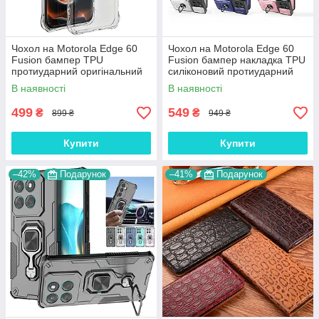
Чохол на Motorola Edge 60
Чохол на Motorola Edge 60
Fusion бампер TPU
Fusion бампер накладка TPU
протиударний оригінальний
силіконовий протиударний
UV CLEAR HYBRID
оригінальний "W-SHEILD"
В наявності
В наявності
499
549
₴
₴
899 ₴
949 ₴
Купити
Купити
–42%
Подарунок
–41%
Подарунок