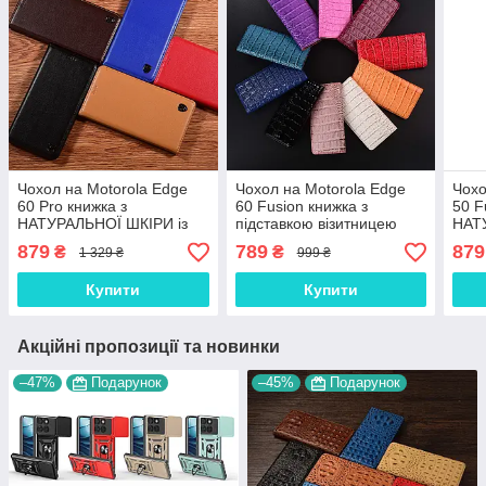
Чохол на Motorola Edge
Чохол на Motorola Edge
Чохо
60 Pro книжка з
60 Fusion книжка з
50 F
НАТУРАЛЬНОЇ ШКІРИ із
підставкою візитницею
НАТ
підставкою візитницею
ШКІРЯНИЙ протиударний
підс
879
789
879
₴
₴
1 329 ₴
999 ₴
протиударний
магнітний "LUXON"
про
магнітний"CLASIC"
магн
Купити
Купити
Акційні пропозиції та новинки
–47%
Подарунок
–45%
Подарунок