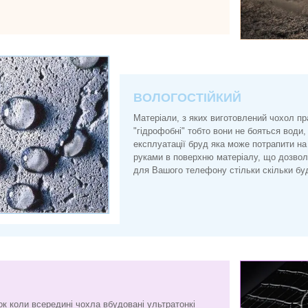
ВОЛОГОСТІЙКИЙ
Матеріали, з яких виготовлений чохол п
"гідрофобні" тобто вони не бояться води, 
експлуатації бруд яка може потрапити на
руками в поверхню матеріалу, що дозво
для Вашого телефону стільки скільки буд
ок коли всередині чохла вбудовані ультратонкі