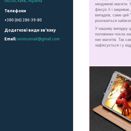
08200, Київ, Україна
неодимові магніти. 
фіксує її і закрива
випадків, саме цей 
+380 (66) 286-39-80
розлазиться набага
У нашому випадку ц
половинки чохла за
womuxmail@gmail.com
них магнітів. Так с
зафіксується і у від