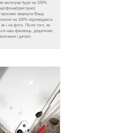
ми аксесуар буде на 100%
смартфона(пристрою)
мо просимо звернути Вашу
аталозі на 100% відповідають
як і на фото. Після того, як
ься наш фахівець, додатково
апитання і деталі.