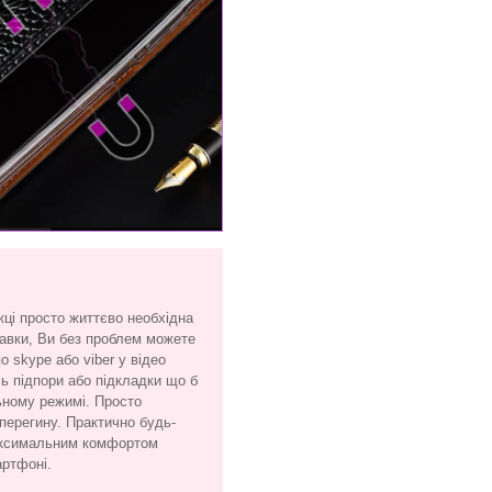
жці просто життєво необхідна
тавки, Ви без проблем можете
 skype або viber у відео
сь підпори або підкладки що б
ьному режимі. Просто
 перегину. Практично будь-
максимальним комфортом
артфоні.