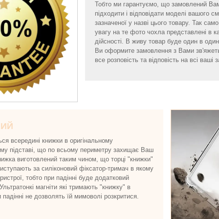
Тобто ми гарантуємо, що замовлений Ва
підходити і відповідати моделі вашого 
зазначеної у назві цього товару. Так са
увагу на те фото чохла представлені в к
дійсності. В живу товар буде один в один 
Ви оформите замовлення з Вами зв'яжет
все розповість та відповість на всі ваші з
НИЙ
ься всередині книжки в оригінальному
ому підставі, що по всьому периметру захищає Ваш
нижка виготовлений таким чином, що торці "книжки"
виступають за силіконовий фіксатор-тримач в якому
истрої, тобто при падінні буде додатковий
 Ультратонкі магніти які тримають "книжку" в
и падінні не дозволять їй мимоволі розкритися.