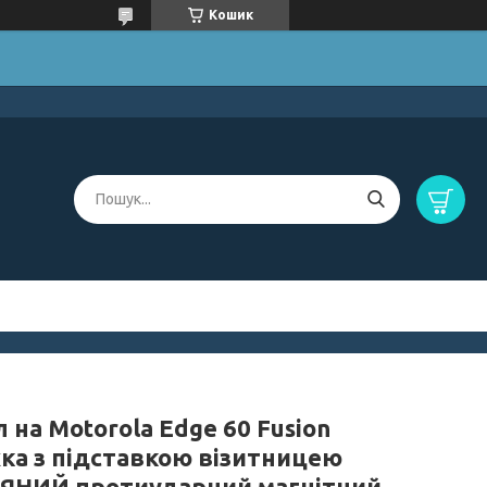
Кошик
 на Motorola Edge 60 Fusion
ка з підставкою візитницею
ЯНИЙ протиударний магнітний