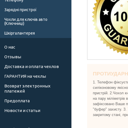
телефону
Зарядні пристрої
Чохли для ключів авто
(Ключниці)
Шкіргалантерея
О нас
Отзывы
Доставка и оплата чехлов
ПРОТИУДАР
ГАРАНТИЯ на чехлы
1. Телефон фіксуєт
Возврат электронных
силіконовому якісн
платежей
пристрій. 2.Чохол к
на пару міліметрів 
Предоплата
зафіксовано Ваше пр
"буфер" захисту. 3.
Новости и статьи
закритому стані, пр