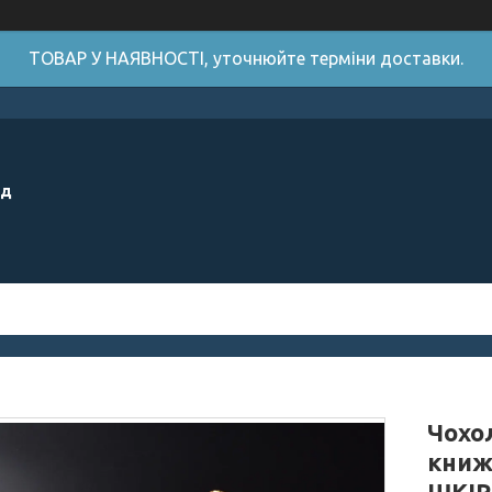
ТОВАР У НАЯВНОСТІ, уточнюйте терміни доставки.
ід
Чохол
книж
ШКІР