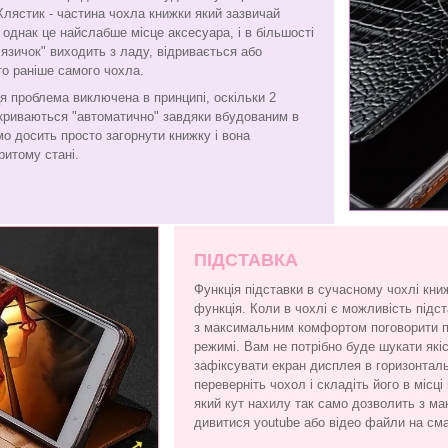
Хлястик - частина чохла книжки який зазвичай
є, однак це найслабше місце аксесуара, і в більшості
"язичок" виходить з ладу, відривається або
то раніше самого чохла.
я проблема виключена в принципі, оскільки 2
криваються "автоматично" завдяки вбудованим в
амо досить просто загорнути книжку і вона
ритому стані.
ПІДСТАВКА
Функція підставки в сучасному чохлі кни
функція. Коли в чохлі є можливість підс
з максимальним комфортом поговорити по
режимі. Вам не потрібно буде шукати які
зафіксувати екран дисплея в горизонтал
переверніть чохол і складіть його в місці
який кут нахилу так само дозволить з 
дивитися youtube або відео файли на см