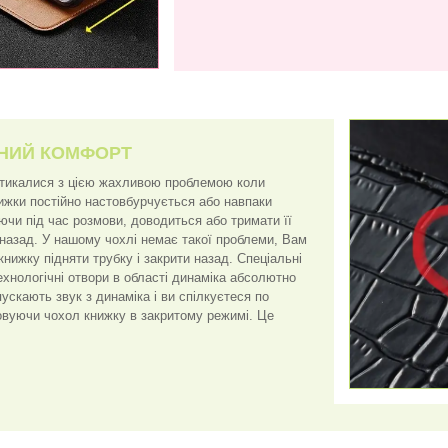
НИЙ КОМФОРТ
стикалися з цією жахливою проблемою коли
нижки постійно настовбурчується або навпаки
ючи під час розмови, доводиться або тримати її
 назад. У нашому чохлі немає такої проблеми, Вам
книжку підняти трубку і закрити назад. Спеціальні
ехнологічні отвори в області динаміка абсолютно
скають звук з динаміка і ви спілкуєтеся по
вуючи чохол книжку в закритому режимі. Це