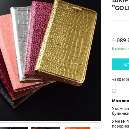
"GOL
1 089 
В наявнос
Ку
+380 (66
У компан
будь-яки
повернен