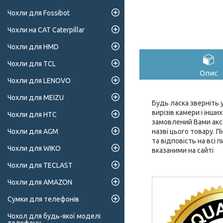
Чохли для Fossibot
Чохли на CAT Caterpillar
Чохли для HMD
Чохли для TCL
Опис
Чохли для LENOVO
Чохли для MEIZU
Будь ласка зверніть у
вирізів камери і інш
Чохли для HTC
замовлений Вами аксе
назві цього товару. 
Чохли для AGM
та відповість на всі
Чохли для WIKO
вказаними на сайті
Чохли для TECLAST
Чохли для AMAZON
Сумки для телефонів
Чохол для будь-якої моделі