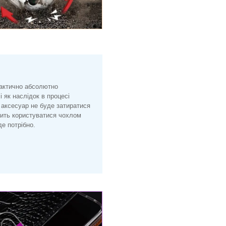
рактично абсолютно
і як наслідок в процесі
 аксесуар не буде затиратися
лить користуватися чохлом
е потрібно.