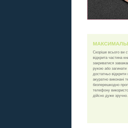
МАКСИМАЛЬ
Скоріше всього ви 
відкрита частина к
закриватися заважа
рукою або загинати
достатньо відкрити 
акуратно виконані т
безперешкодно пропу
телефону використо
дійсно дуже зручно.