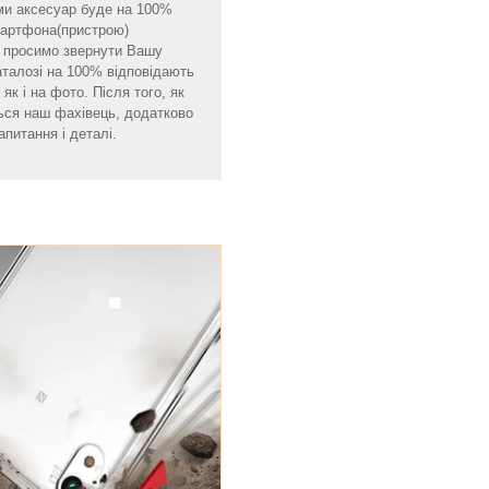
ми аксесуар буде на 100%
смартфона(пристрою)
мо просимо звернути Вашу
аталозі на 100% відповідають
як і на фото. Після того, як
ься наш фахівець, додатково
апитання і деталі.