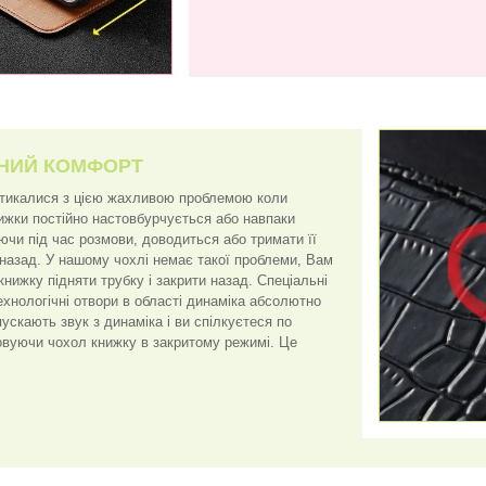
НИЙ КОМФОРТ
стикалися з цією жахливою проблемою коли
нижки постійно настовбурчується або навпаки
ючи під час розмови, доводиться або тримати її
 назад. У нашому чохлі немає такої проблеми, Вам
книжку підняти трубку і закрити назад. Спеціальні
ехнологічні отвори в області динаміка абсолютно
скають звук з динаміка і ви спілкуєтеся по
вуючи чохол книжку в закритому режимі. Це