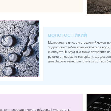
ВОЛОГОСТІЙКИЙ
Матеріали, з яких виготовлений чохол п
"гідрофобні" тобто вони не бояться води, 
експлуатації бруд яка може потрапити на
руками в поверхню матеріалу, що дозво
для Вашого телефону стільки скільки буд
ок коли всередині чохла вбудовані ультратонкі