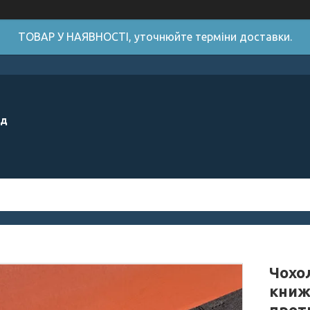
ТОВАР У НАЯВНОСТІ, уточнюйте терміни доставки.
ід
Чохол
книж
прот