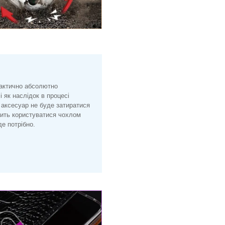
рактично абсолютно
і як наслідок в процесі
 аксесуар не буде затиратися
лить користуватися чохлом
е потрібно.