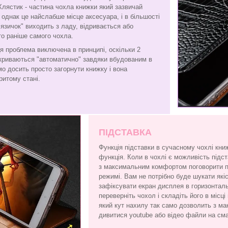
Хлястик - частина чохла книжки який зазвичай
є, однак це найслабше місце аксесуара, і в більшості
"язичок" виходить з ладу, відривається або
то раніше самого чохла.
я проблема виключена в принципі, оскільки 2
криваються "автоматично" завдяки вбудованим в
амо досить просто загорнути книжку і вона
ритому стані.
ПІДСТАВКА
Функція підставки в сучасному чохлі кни
функція. Коли в чохлі є можливість підс
з максимальним комфортом поговорити по
режимі. Вам не потрібно буде шукати які
зафіксувати екран дисплея в горизонтал
переверніть чохол і складіть його в місці
який кут нахилу так само дозволить з 
дивитися youtube або відео файли на см