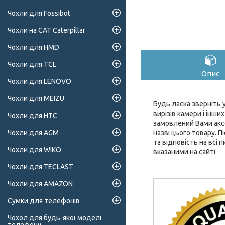
Чохли для Fossibot
Чохли на CAT Caterpillar
Чохли для HMD
Чохли для TCL
Опис
Чохли для LENOVO
Чохли для MEIZU
Будь ласка зверніть у
вирізів камери і інш
Чохли для HTC
замовлений Вами аксе
назві цього товару. 
Чохли для AGM
та відповість на всі
Чохли для WIKO
вказаними на сайті
Чохли для TECLAST
Чохли для AMAZON
Сумки для телефонів
Чохол для будь-якої моделі