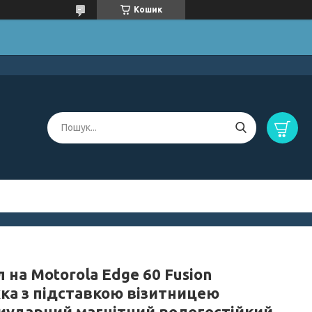
Кошик
 на Motorola Edge 60 Fusion
ка з підставкою візитницею
иударний магнітний вологостійкий