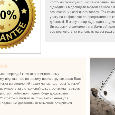
Тобто ми гарантуємо, що замовлений Ва
підходити і відповідати моделі вашого 
зазначеної у назві цього товару. Так са
увагу на те фото чохла представлені в к
дійсності. В живу товар буде один в один 
Ви оформите замовлення з Вами зв'яжет
все розповість та відповість на всі ваші з
НИЙ
ься всередині книжки в оригінальному
ому підставі, що по всьому периметру захищає Ваш
нижка виготовлений таким чином, що торці "книжки"
виступають за силіконовий фіксатор-тримач в якому
истрої, тобто при падінні буде додатковий
 Ультратонкі магніти які тримають "книжку" в
и падінні не дозволять їй мимоволі розкритися.