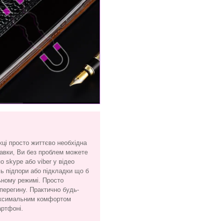
жці просто життєво необхідна
тавки, Ви без проблем можете
 skype або viber у відео
сь підпори або підкладки що б
ьному режимі. Просто
 перегину. Практично будь-
максимальним комфортом
артфоні.