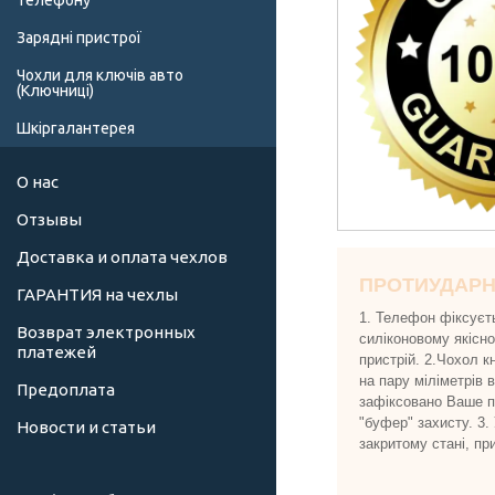
телефону
Зарядні пристрої
Чохли для ключів авто
(Ключниці)
Шкіргалантерея
О нас
Отзывы
Доставка и оплата чехлов
ПРОТИУДАР
ГАРАНТИЯ на чехлы
1. Телефон фіксуєт
Возврат электронных
силіконовому якісн
платежей
пристрій. 2.Чохол к
на пару міліметрів 
Предоплата
зафіксовано Ваше пр
"буфер" захисту. 3.
Новости и статьи
закритому стані, пр