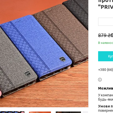
"PRI
879 ₴
В наявнос
Ку
+380 (66
У компан
будь-яки
повернен