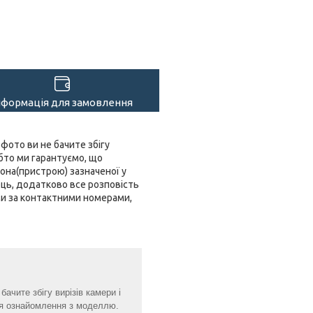
нформація для замовлення
 фото ви не бачите збігу
обто ми гарантуємо, що
она(пристрою) зазначеної у
ець, додатково все розповість
ами за контактними номерами,
ачите збігу вирізів камери і
для ознайомлення з моделлю.