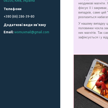
08200, Київ, Україна
неодимові магніти. 
фіксує її і закрива
випадків, саме цей 
+380 (66) 286-39-80
розлазиться набага
У нашому випадку ц
половинки чохла за
womuxmail@gmail.com
них магнітів. Так с
зафіксується і у від