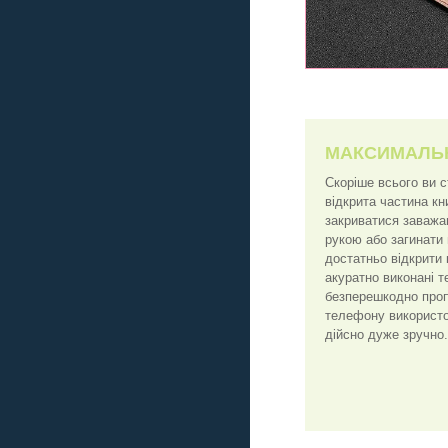
МАКСИМАЛЬ
Скоріше всього ви 
відкрита частина к
закриватися заважа
рукою або загинати
достатньо відкрити 
акуратно виконані т
безперешкодно пропу
телефону використо
дійсно дуже зручно.