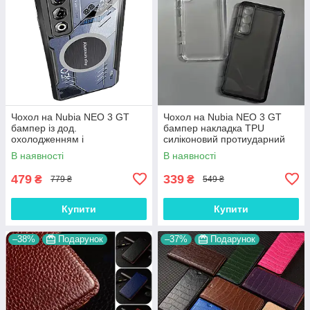
Чохол на Nubia NEO 3 GT
Чохол на Nubia NEO 3 GT
бампер із дод.
бампер накладка TPU
охолодженням і
силіконовий протиударний
перфорацією + метал
оригінальний "W-SHEILD"
В наявності
В наявності
вставка + MagSafe
протиударний прозорий "AIR-
479
339
₴
₴
779 ₴
549 ₴
NEO"
Купити
Купити
–38%
Подарунок
–37%
Подарунок