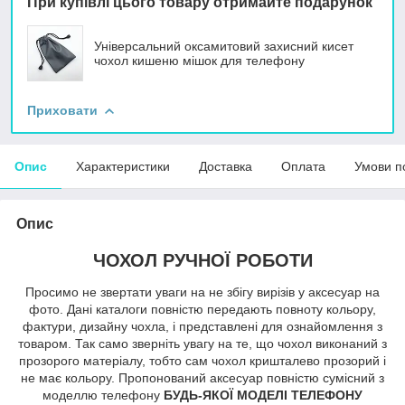
При купівлі цього товару отримайте подарунок
Універсальний оксамитовий захисний кисет
чохол кишеню мішок для телефону
Приховати
Опис
Характеристики
Доставка
Оплата
Умови п
Опис
ЧОХОЛ РУЧНОЇ РОБОТИ
Просимо не звертати уваги на не збігу вирізів у аксесуар на
фото. Дані каталоги повністю передають повноту кольору,
фактури, дизайну чохла, і представлені для ознайомлення з
товаром. Так само зверніть увагу на те, що чохол виконаний з
прозорого матеріалу, тобто сам чохол кришталево прозорий і
не має кольору. Пропонований аксесуар повністю сумісний з
моделлю телефону
БУДЬ-ЯКОЇ МОДЕЛІ ТЕЛЕФОНУ