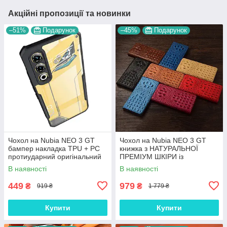
Акційні пропозиції та новинки
–51%
Подарунок
–45%
Подарунок
Чохол на Nubia NEO 3 GT
Чохол на Nubia NEO 3 GT
бампер накладка TPU + PC
книжка з НАТУРАЛЬНОЇ
протиударний оригінальний
ПРЕМІУМ ШКІРИ із
"XUNDD"
підставкою протиударний
В наявності
В наявності
магнітний 3D "CROCOHEAD"
449
979
₴
₴
919 ₴
1 779 ₴
Купити
Купити