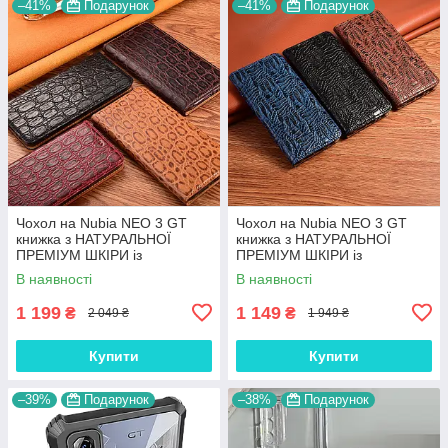
–41%
Подарунок
–41%
Подарунок
Чохол на Nubia NEO 3 GT
Чохол на Nubia NEO 3 GT
книжка з НАТУРАЛЬНОЇ
книжка з НАТУРАЛЬНОЇ
ПРЕМІУМ ШКІРИ із
ПРЕМІУМ ШКІРИ із
підставкою протиударний
підставкою протиударний
В наявності
В наявності
магнітний "JACOSA"
магнітний "DRAGON"
1 199
1 149
₴
₴
2 049 ₴
1 949 ₴
Купити
Купити
–39%
Подарунок
–38%
Подарунок