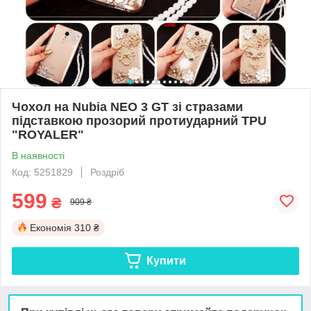
Чохол на Nubia NEO 3 GT зі стразами
підставкою прозорий протиударний TPU
"ROYALER"
В наявності
Код: 5251829
Роздріб
599
₴
909 ₴
Економія
310 ₴
Купити