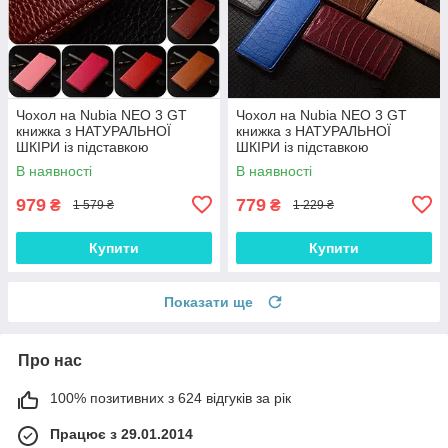
Чохол на Nubia NEO 3 GT
Чохол на Nubia NEO 3 GT
книжка з НАТУРАЛЬНОЇ
книжка з НАТУРАЛЬНОЇ
ШКІРИ із підставкою
ШКІРИ із підставкою
візитницею протиударний
візитницею протиударний
В наявності
В наявності
магнітний "BULL"
магнітний "LUXOR"
979
779
₴
₴
1 579 ₴
1 229 ₴
Купити
Купити
Показати ще
Про нас
100% позитивних з 624 відгуків за рік
Працює з 29.01.2014