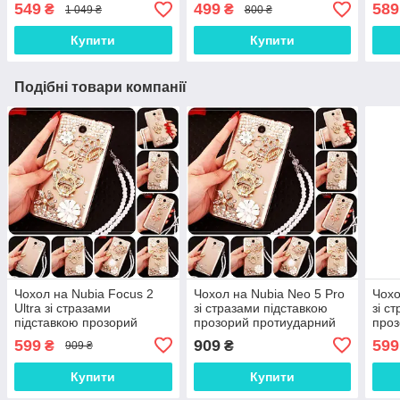
(зарядка зарядне)
549
499
589
₴
₴
1 049 ₴
800 ₴
Купити
Купити
Подібні товари компанії
Чохол на Nubia Focus 2
Чохол на Nubia Neo 5 Pro
Чохо
Ultra зі стразами
зі стразами підставкою
зі с
підставкою прозорий
прозорий протиударний
про
протиударний TPU
TPU "ROYALER"
599
909
599
₴
₴
909 ₴
"ROYALER"
Купити
Купити