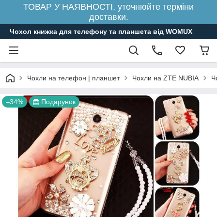
ТОВАР У НАЯВНОСТІ, уточнюйте терміни
доставки.
Чохол книжка для телефону та планшета від WOMUX
Чохли на телефон | планшет
Чохли на ZTE NUBIA
Ч
–34%
Подарунок