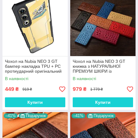
Чохол на Nubia NEO 3 GT
Чохол на Nubia NEO 3 GT
бампер накладка TPU + PC
книжка з НАТУРАЛЬНОЇ
протиударний оригінальний
ПРЕМІУМ ШКІРИ із
"XUNDD"
підставкою протиударний
В наявності
В наявності
магнітний 3D "CROCOHEAD"
449
979
₴
₴
919 ₴
1 779 ₴
Купити
Купити
–41%
Подарунок
–41%
Подарунок