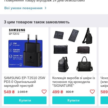
Повернення товару впродовж 14 днів безкоштовно
Всі умови повернення
З цим товаром також замовляють
SAMSUNG EP-T2510 25W
Колекція виробів зі шкіри із
Чохо
PD3.0 Оригінальний
тиснення під крокодила
(клю
зарядний пристрій
"SIGNATURE"
шкір
(зарядка зарядне)
549
499
589
₴
₴
1 049 ₴
800 ₴
Купити
Купити