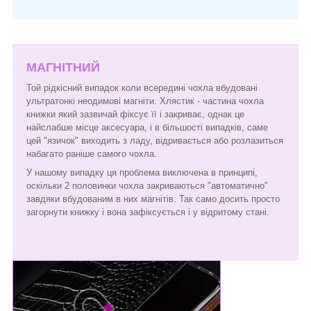
МАГНІТНИЙ
Той рідкісний випадок коли всередині чохла вбудовані
ультратонкі неодимові магніти. Хлястик - частина чохла
книжки який зазвичай фіксує її і закриває, однак це
найслабше місце аксесуара, і в більшості випадків, саме
цей "язичок" виходить з ладу, відривається або розлазиться
набагато раніше самого чохла.
У нашому випадку ця проблема виключена в принципі,
оскільки 2 половинки чохла закриваються "автоматично"
завдяки вбудованим в них магнітів. Так само досить просто
загорнути книжку і вона зафіксується і у відритому стані.