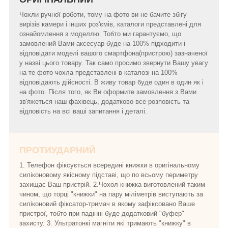
Чохли ручної роботи, тому на фото ви не бачите збігу
вирізів камери і інших роз'ємів, каталоги представлені для
ознайомлення з моделлю. Тобто ми гарантуємо, що
замовлений Вами аксесуар буде на 100% підходити і
відповідати моделі вашого смартфона(пристрою) зазначеної
у назві цього товару. Так само просимо звернути Вашу увагу
на те фото чохла представлені в каталозі на 100%
відповідають дійсності. В живу товар буде один в один як і
на фото. Після того, як Ви оформите замовлення з Вами
зв'яжеться наш фахівець, додатково все розповість та
відповість на всі ваші запитання і деталі.
ПРОТИУДАРНИЙ
1. Телефон фіксується всередині книжки в оригінальному
силіконовому якісному підставі, що по всьому периметру
захищає Ваш пристрій. 2.Чохол книжка виготовлений таким
чином, що торці "книжки" на пару міліметрів виступають за
силіконовий фіксатор-тримач в якому зафіксовано Ваше
пристрої, тобто при падінні буде додатковий "буфер"
захисту. 3. Ультратонкі магніти які тримають "книжку" в