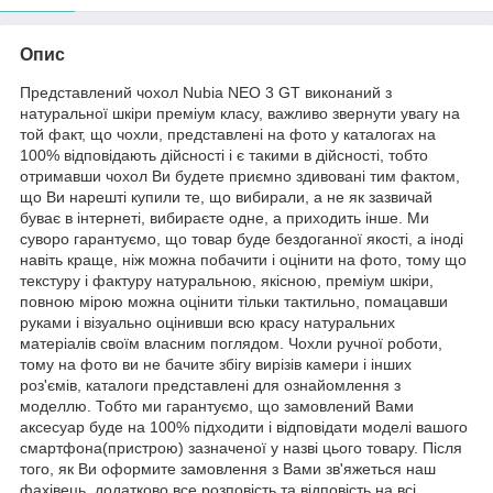
Опис
Представлений чохол Nubia NEO 3 GT виконаний з
натуральної шкіри преміум класу, важливо звернути увагу на
той факт, що чохли, представлені на фото у каталогах на
100% відповідають дійсності і є такими в дійсності, тобто
отримавши чохол Ви будете приємно здивовані тим фактом,
що Ви нарешті купили те, що вибирали, а не як зазвичай
буває в інтернеті, вибираєте одне, а приходить інше. Ми
суворо гарантуємо, що товар буде бездоганної якості, а іноді
навіть краще, ніж можна побачити і оцінити на фото, тому що
текстуру і фактуру натуральною, якісною, преміум шкіри,
повною мірою можна оцінити тільки тактильно, помацавши
руками і візуально оцінивши всю красу натуральних
матеріалів своїм власним поглядом. Чохли ручної роботи,
тому на фото ви не бачите збігу вирізів камери і інших
роз'ємів, каталоги представлені для ознайомлення з
моделлю. Тобто ми гарантуємо, що замовлений Вами
аксесуар буде на 100% підходити і відповідати моделі вашого
смартфона(пристрою) зазначеної у назві цього товару. Після
того, як Ви оформите замовлення з Вами зв'яжеться наш
фахівець, додатково все розповість та відповість на всі