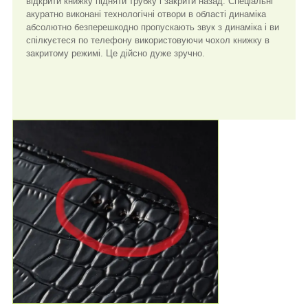
відкрити книжку підняти трубку і закрити назад. Спеціальні
акуратно виконані технологічні отвори в області динаміка
абсолютно безперешкодно пропускають звук з динаміка і ви
спілкуєтеся по телефону використовуючи чохол книжку в
закритому режимі. Це дійсно дуже зручно.