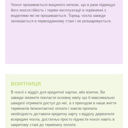
Чохол прошивається вощеного ниткою, що в рази підвищує
його зносостійкість і термін експлуатації в порівнянні з
моделями які не прошиваються. Торець чохла завжди
залишається в первозданному стані і не розшаровується.
ВІЗИТНИЦЯ
В чохлі є відділ для кредитної картки, або візитки, Ви
завжди зможете покласти основну мапу що б максимально
швидкої отримати доступ до неї, а з приходом в наше життя
терміналів безконтактної оплати і зовсім пропала
необхідність діставати кредитну карту з відділу держателя
всередині чохла, достатньо просто піднести чохол навіть в
закритому стані до терміналу оплати.