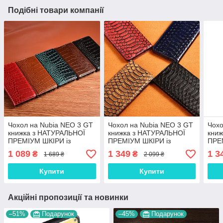
Подібні товари компанії
Чохол на Nubia NEO 3 GT
Чохол на Nubia NEO 3 GT
Чохо
книжка з НАТУРАЛЬНОЇ
книжка з НАТУРАЛЬНОЇ
кни
ПРЕМІУМ ШКІРИ із
ПРЕМІУМ ШКІРИ із
ПРЕ
підставкою протиударний
підставкою протиударний
підс
1 089
1 349
1 3
₴
₴
1 689 ₴
2 099 ₴
магнітний "CROCODILE"
магнітний "PYTHON"
магн
Купити
Купити
Акційні пропозиції та новинки
–51%
Подарунок
–45%
Подарунок