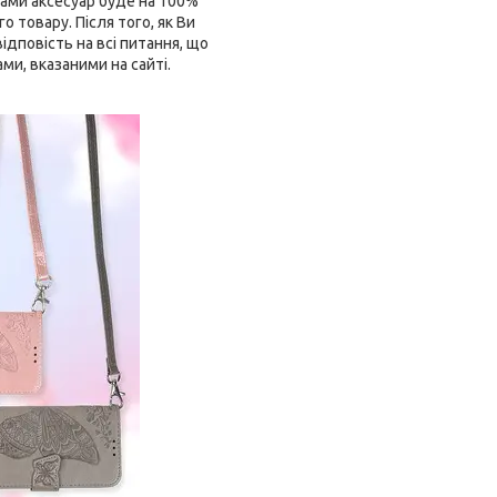
ами аксесуар буде на 100%
 товару. Після того, як Ви
дповість на всі питання, що
ми, вказаними на сайті.