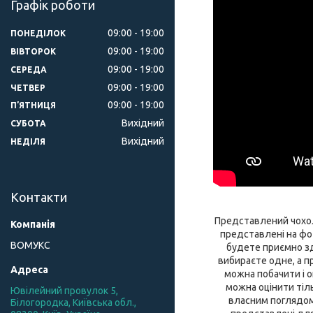
Графік роботи
09:00
19:00
ПОНЕДІЛОК
09:00
19:00
ВІВТОРОК
09:00
19:00
СЕРЕДА
09:00
19:00
ЧЕТВЕР
09:00
19:00
ПʼЯТНИЦЯ
Вихідний
СУБОТА
Вихідний
НЕДІЛЯ
Контакти
Представлений чохол 
представлені на фот
ВОМУКС
будете приємно зди
вибираєте одне, а пр
можна побачити і о
можна оцінити тіл
Ювілейний провулок 5,
власним поглядом. 
Білогородка, Київська обл.,