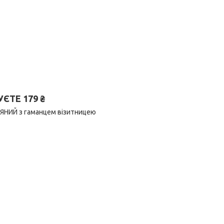
ТЕ 179 ₴
РЯНИЙ з гаманцем візитницею