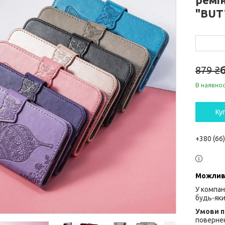
"BUT
879 ₴
В наявнос
Ку
+380 (66
У компан
будь-яки
повернен