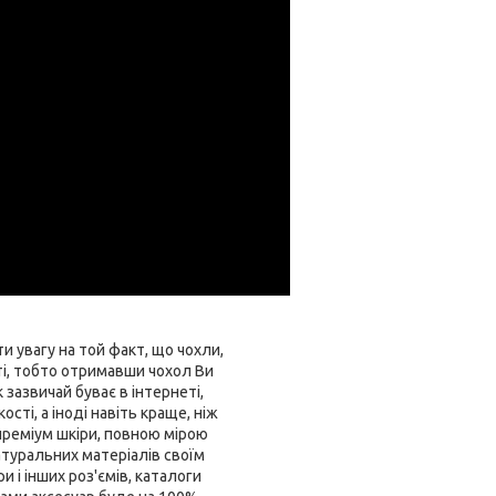
и увагу на той факт, що чохли,
ті, тобто отримавши чохол Ви
зазвичай буває в інтернеті,
ті, а іноді навіть краще, ніж
 преміум шкіри, повною мірою
атуральних матеріалів своїм
и і інших роз'ємів, каталоги