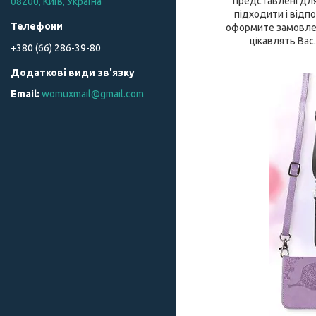
представлені для
08200, Київ, Україна
підходити і відпо
оформите замовленн
цікавлять Вас
+380 (66) 286-39-80
womuxmail@gmail.com