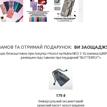
ЗАМОВ ТА ОТРИМАЙ ПОДАРУНОК
ВИ ЗАОЩАДЖУЄ
ію безкоштовно при покупці «Чохол на Nubia NEO 3 5G книжка ШКІ
ремінцем підставкою протиударний "BUTTERFLY"»
179 ₴
Універсальний оксамитовий
захисний кисет чохол кишеню