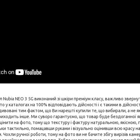
Nubia NEO 3 5G виконаний зі шкіри преміум класу, важливо звернут
о у каталогах на 100% відповідають дійсності і є такими в дійснос
вовані тим фактом, що Ви нарешті купили те, що вибирали, а не як 
иходить інше. Ми суворо гарантуємо, що товар буде бездоганної якос
цінити на фото, тому що текстуру і фактуру натуральною, якісною,
ьки тактильно, помацавши руками і візуально оцінивши всю красу н
Чохли ручної роботи, тому на фото ви не бачите збігу вирізів камер