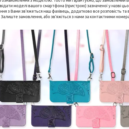
 ознайомлення з моделлю. Тобто ми гарантуємо, що замовлений В
відати моделі вашого смартфона (пристрою) зазначеної у назві цього
я з Вами зв'яжеться наш фахівець, додатково все розповість та ві
. Залиште замовлення, або зв'яжіться з нами за контактними номера