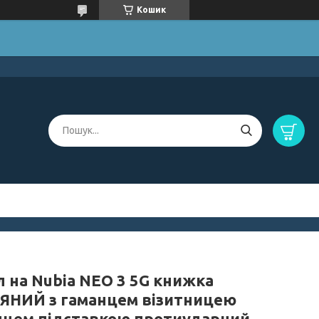
Кошик
л на Nubia NEO 3 5G книжка
ЯНИЙ з гаманцем візитницею
нцем підставкою протиударний