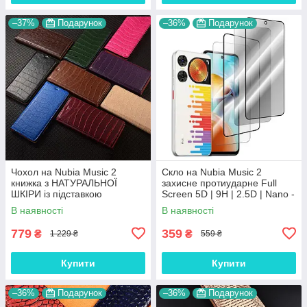
–37%
Подарунок
–36%
Подарунок
Чохол на Nubia Music 2
Скло на Nubia Music 2
книжка з НАТУРАЛЬНОЇ
захисне протиударне Full
ШКІРИ із підставкою
Screen 5D | 9H | 2.5D | Nano -
візитницею протиударний
покриття "HYPER"
В наявності
В наявності
магнітний "LUXOR"
779
359
₴
₴
1 229 ₴
559 ₴
Купити
Купити
–36%
Подарунок
–36%
Подарунок