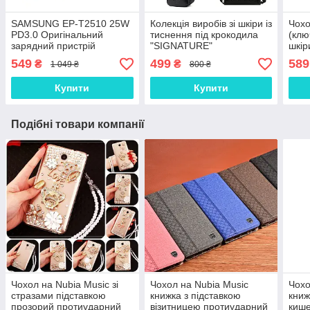
SAMSUNG EP-T2510 25W
Колекція виробів зі шкіри із
Чохо
PD3.0 Оригінальний
тиснення під крокодила
(клю
зарядний пристрій
"SIGNATURE"
шкір
(зарядка зарядне)
549
499
589
₴
₴
1 049 ₴
800 ₴
Купити
Купити
Подібні товари компанії
Чохол на Nubia Music зі
Чохол на Nubia Music
Чохо
стразами підставкою
книжка з підставкою
книж
прозорий протиударний
візитницею протиударний
кише