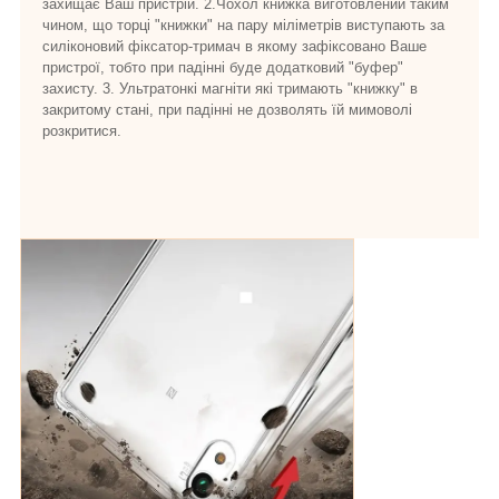
захищає Ваш пристрій. 2.Чохол книжка виготовлений таким
чином, що торці "книжки" на пару міліметрів виступають за
силіконовий фіксатор-тримач в якому зафіксовано Ваше
пристрої, тобто при падінні буде додатковий "буфер"
захисту. 3. Ультратонкі магніти які тримають "книжку" в
закритому стані, при падінні не дозволять їй мимоволі
розкритися.