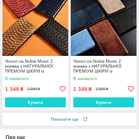
Чохол на Nubia Music 2
Чохол на Nubia Music 2
книжка з НАТУРАЛЬНОЇ
книжка з НАТУРАЛЬНОЇ
ПРЕМІУМ ШКІРИ із
ПРЕМІУМ ШКІРИ із
підставкою протиударний
підставкою протиударний
В наявності
В наявності
магнітний "PYTHON"
магнітний "VARAN"
1 349
1 349
₴
₴
2 099 ₴
2 099 ₴
Купити
Купити
Показати ще
Про нас