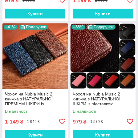
979
1 199
₴
₴
1 779 ₴
2 049 ₴
Купити
Купити
–41%
Подарунок
–38%
Подарунок
Чохол на Nubia Music 2
Чохол на Nubia Music 2
книжка з НАТУРАЛЬНОЇ
книжка з НАТУРАЛЬНОЇ
ПРЕМІУМ ШКІРИ із
ШКІРИ із підставкою
підставкою протиударний
візитницею протиударний
В наявності
В наявності
магнітний "DRAGON"
магнітний "BULL"
1 149
979
₴
₴
1 949 ₴
1 579 ₴
Купити
Купити