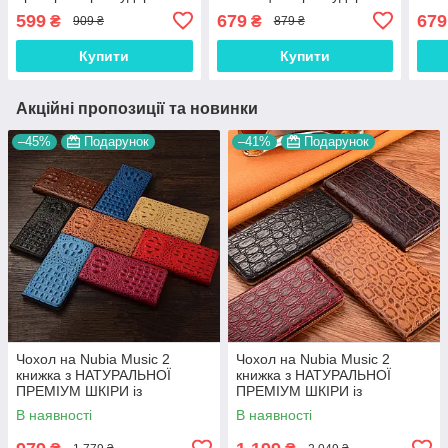
TPU "ROYALER"
магнітний вологостійкий
магн
599
679
679
₴
₴
909 ₴
879 ₴
"PRIVILEGE"
шкі
Купити
Купити
Акційні пропозиції та новинки
–45%
Подарунок
–41%
Подарунок
Чохол на Nubia Music 2
Чохол на Nubia Music 2
книжка з НАТУРАЛЬНОЇ
книжка з НАТУРАЛЬНОЇ
ПРЕМІУМ ШКІРИ із
ПРЕМІУМ ШКІРИ із
підставкою протиударний
підставкою протиударний
В наявності
В наявності
магнітний 3D "CROCOHEAD"
магнітний "JACOSA"