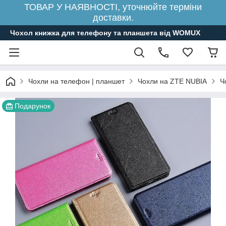
ТОВАР У НАЯВНОСТІ, уточнюйте терміни
доставки.
Чохол книжка для телефону та планшета від WOMUX
Чохли на телефон | планшет
Чохли на ZTE NUBIA
Ч
Подарунок