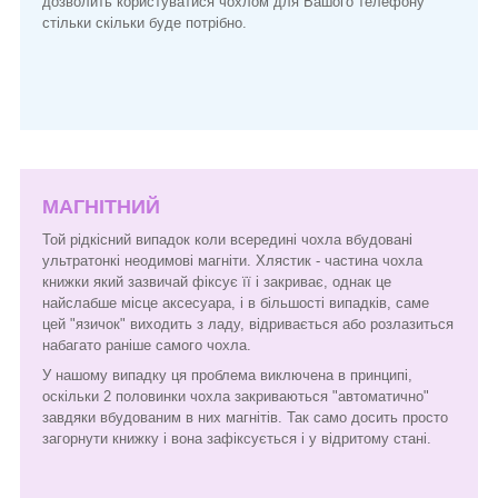
дозволить користуватися чохлом для Вашого телефону
стільки скільки буде потрібно.
МАГНІТНИЙ
Той рідкісний випадок коли всередині чохла вбудовані
ультратонкі неодимові магніти. Хлястик - частина чохла
книжки який зазвичай фіксує її і закриває, однак це
найслабше місце аксесуара, і в більшості випадків, саме
цей "язичок" виходить з ладу, відривається або розлазиться
набагато раніше самого чохла.
У нашому випадку ця проблема виключена в принципі,
оскільки 2 половинки чохла закриваються "автоматично"
завдяки вбудованим в них магнітів. Так само досить просто
загорнути книжку і вона зафіксується і у відритому стані.