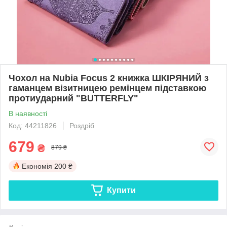
Чохол на Nubia Focus 2 книжка ШКІРЯНИЙ з
гаманцем візитницею ремінцем підставкою
протиударний "BUTTERFLY"
В наявності
Код: 44211826
Роздріб
679
₴
879 ₴
Економія
200 ₴
Купити