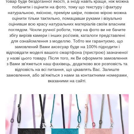
товар буде бездоганної якості, а іноді навіть краще, ніж можна
побачити і оцінити на фото, тому що текстуру і фактуру
натуральною, якісною, преміум шкіри, повною мірою можна
оцінити тільки тактильно, помацавши руками і візуально
оцінивши всю красу натуральних матеріалів своїм власним
поглядом. Чохли ручної роботи, тому на фото ви не бачите
збігу вирізів камери і інших роз'ємів, каталоги представлені
для ознайомлення з моделлю. Тобто ми гарантуємо, що
замовлений Вами аксесуар буде на 100% підходити і
відповідати моделі вашого смартфона (пристрою) зазначеної
у назві цього товару. Після того, як Ви оформите замовлення
з Вами зв'яжеться наш фахівець, додатково все розповість та
відповість на всі питання, що цікавлять Вас. Залиште
замовлення, або зв'яжіться з нами за контактними номерами,
вказаними на сайті.