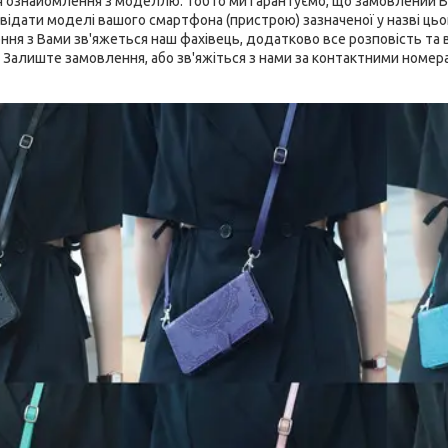
 ознайомлення з моделлю. Тобто ми гарантуємо, що замовлений В
відати моделі вашого смартфона (пристрою) зазначеної у назві цього
я з Вами зв'яжеться наш фахівець, додатково все розповість та ві
. Залиште замовлення, або зв'яжіться з нами за контактними номера