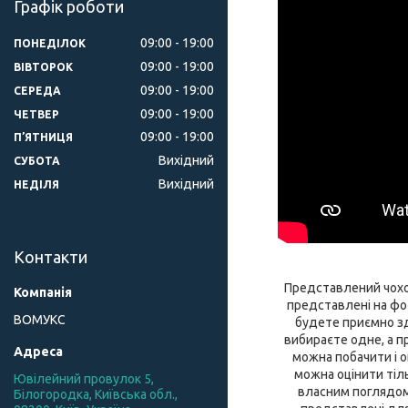
Графік роботи
09:00
19:00
ПОНЕДІЛОК
09:00
19:00
ВІВТОРОК
09:00
19:00
СЕРЕДА
09:00
19:00
ЧЕТВЕР
09:00
19:00
ПʼЯТНИЦЯ
Вихідний
СУБОТА
Вихідний
НЕДІЛЯ
Контакти
Представлений чохол
представлені на фот
ВОМУКС
будете приємно зди
вибираєте одне, а пр
можна побачити і о
можна оцінити тіл
Ювілейний провулок 5,
власним поглядом. 
Білогородка, Київська обл.,