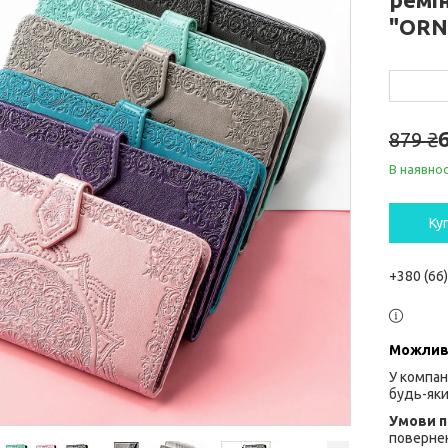
"OR
879 ₴
В наявнос
Ку
+380 (66
У компан
будь-яки
повернен