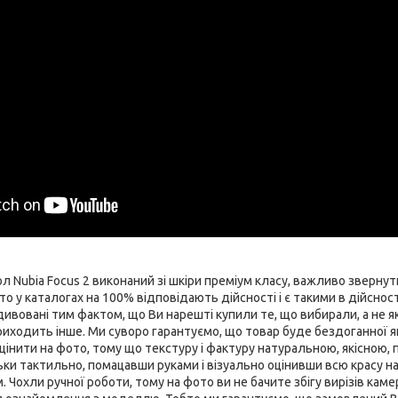
 Nubia Focus 2 виконаний зі шкіри преміум класу, важливо звернути
о у каталогах на 100% відповідають дійсності і є такими в дійснос
вовані тим фактом, що Ви нарешті купили те, що вибирали, а не як 
иходить інше. Ми суворо гарантуємо, що товар буде бездоганної якос
цінити на фото, тому що текстуру і фактуру натуральною, якісною,
ьки тактильно, помацавши руками і візуально оцінивши всю красу н
Чохли ручної роботи, тому на фото ви не бачите збігу вирізів камер