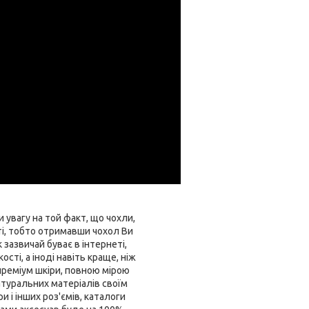
 увагу на той факт, що чохли,
ті, тобто отримавши чохол Ви
зазвичай буває в інтернеті,
ті, а іноді навіть краще, ніж
 преміум шкіри, повною мірою
атуральних матеріалів своїм
и і інших роз'ємів, каталоги