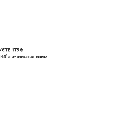
ТЕ 179 ₴
ЯНИЙ з гаманцем візитницею