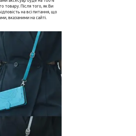
ами аксесуар буде на 100%
 товару. Після того, як Ви
дповість на всі питання, що
ми, вказаними на сайті.