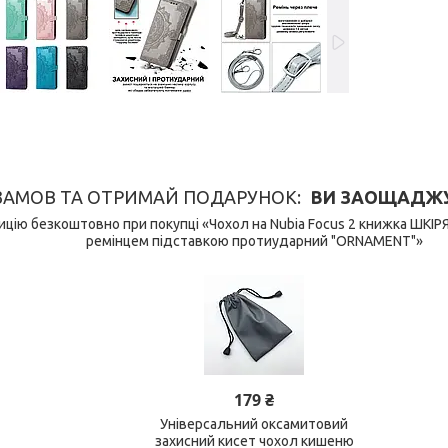
ЗАМОВ ТА ОТРИМАЙ ПОДАРУНОК
ВИ ЗАОЩАДЖУЄ
цію безкоштовно при покупці «Чохол на Nubia Focus 2 книжка ШКІР
ремінцем підставкою протиударний "ORNAMENT"»
179 ₴
Універсальний оксамитовий
захисний кисет чохол кишеню