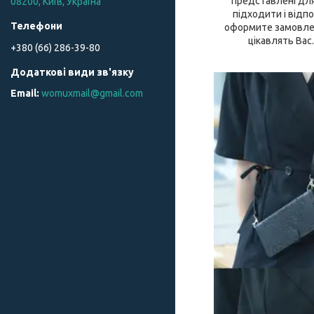
представлені для
08200, Київ, Україна
підходити і відпо
оформите замовленн
цікавлять Вас
+380 (66) 286-39-80
womuxmail@gmail.com