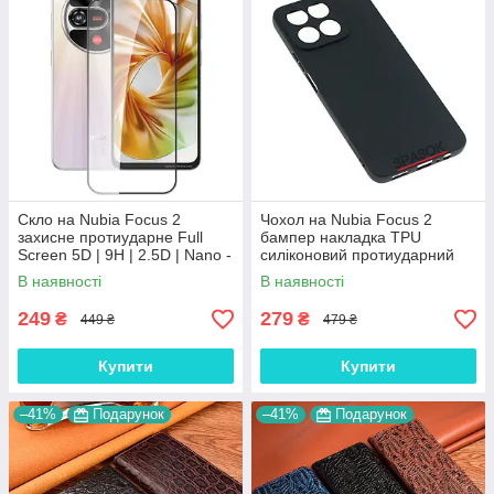
Скло на Nubia Focus 2
Чохол на Nubia Focus 2
захисне протиударне Full
бампер накладка TPU
Screen 5D | 9H | 2.5D | Nano -
силіконовий протиударний
покриття "HYPER
оригінальний "W-SHEILD"
В наявності
В наявності
PROTECTOR"
249
279
₴
₴
449 ₴
479 ₴
Купити
Купити
–41%
Подарунок
–41%
Подарунок