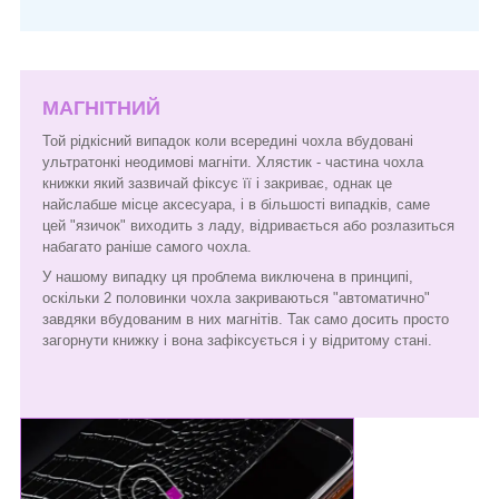
МАГНІТНИЙ
Той рідкісний випадок коли всередині чохла вбудовані
ультратонкі неодимові магніти. Хлястик - частина чохла
книжки який зазвичай фіксує її і закриває, однак це
найслабше місце аксесуара, і в більшості випадків, саме
цей "язичок" виходить з ладу, відривається або розлазиться
набагато раніше самого чохла.
У нашому випадку ця проблема виключена в принципі,
оскільки 2 половинки чохла закриваються "автоматично"
завдяки вбудованим в них магнітів. Так само досить просто
загорнути книжку і вона зафіксується і у відритому стані.