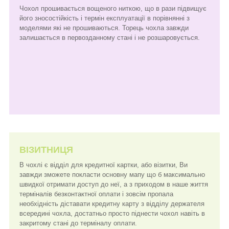
Чохол прошивається вощеного ниткою, що в рази підвищує
його зносостійкість і термін експлуатації в порівнянні з
моделями які не прошиваються. Торець чохла завжди
залишається в первозданному стані і не розшаровується.
ВІЗИТНИЦЯ
В чохлі є відділ для кредитної картки, або візитки, Ви
завжди зможете покласти основну мапу що б максимально
швидкої отримати доступ до неї, а з приходом в наше життя
терміналів безконтактної оплати і зовсім пропала
необхідність діставати кредитну карту з відділу держателя
всередині чохла, достатньо просто піднести чохол навіть в
закритому стані до терміналу оплати.