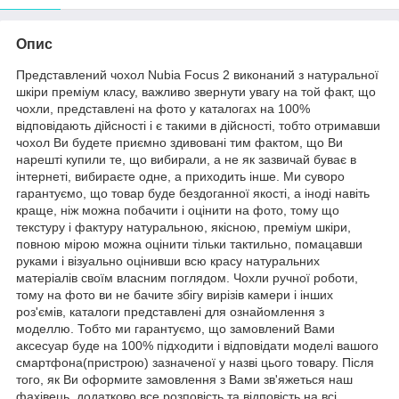
Опис
Представлений чохол Nubia Focus 2 виконаний з натуральної
шкіри преміум класу, важливо звернути увагу на той факт, що
чохли, представлені на фото у каталогах на 100%
відповідають дійсності і є такими в дійсності, тобто отримавши
чохол Ви будете приємно здивовані тим фактом, що Ви
нарешті купили те, що вибирали, а не як зазвичай буває в
інтернеті, вибираєте одне, а приходить інше. Ми суворо
гарантуємо, що товар буде бездоганної якості, а іноді навіть
краще, ніж можна побачити і оцінити на фото, тому що
текстуру і фактуру натуральною, якісною, преміум шкіри,
повною мірою можна оцінити тільки тактильно, помацавши
руками і візуально оцінивши всю красу натуральних
матеріалів своїм власним поглядом. Чохли ручної роботи,
тому на фото ви не бачите збігу вирізів камери і інших
роз'ємів, каталоги представлені для ознайомлення з
моделлю. Тобто ми гарантуємо, що замовлений Вами
аксесуар буде на 100% підходити і відповідати моделі вашого
смартфона(пристрою) зазначеної у назві цього товару. Після
того, як Ви оформите замовлення з Вами зв'яжеться наш
фахівець, додатково все розповість та відповість на всі