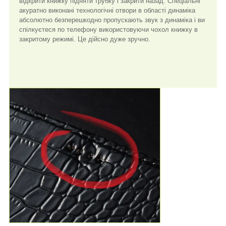
відкрити книжку підняти трубку і закрити назад. Спеціальні
акуратно виконані технологічні отвори в області динаміка
абсолютно безперешкодно пропускають звук з динаміка і ви
спілкуєтеся по телефону використовуючи чохол книжку в
закритому режимі. Це дійсно дуже зручно.