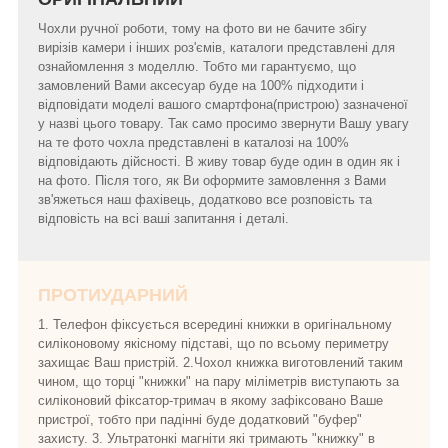
Чохли ручної роботи, тому на фото ви не бачите збігу
вирізів камери і інших роз'ємів, каталоги представлені для
ознайомлення з моделлю. Тобто ми гарантуємо, що
замовлений Вами аксесуар буде на 100% підходити і
відповідати моделі вашого смартфона(пристрою) зазначеної
у назві цього товару. Так само просимо звернути Вашу увагу
на те фото чохла представлені в каталозі на 100%
відповідають дійсності. В живу товар буде один в один як і
на фото. Після того, як Ви оформите замовлення з Вами
зв'яжеться наш фахівець, додатково все розповість та
відповість на всі ваші запитання і деталі.
ПРОТИУДАРНИЙ
1. Телефон фіксується всередині книжки в оригінальному
силіконовому якісному підставі, що по всьому периметру
захищає Ваш пристрій. 2.Чохол книжка виготовлений таким
чином, що торці "книжки" на пару міліметрів виступають за
силіконовий фіксатор-тримач в якому зафіксовано Ваше
пристрої, тобто при падінні буде додатковий "буфер"
захисту. 3. Ультратонкі магніти які тримають "книжку" в