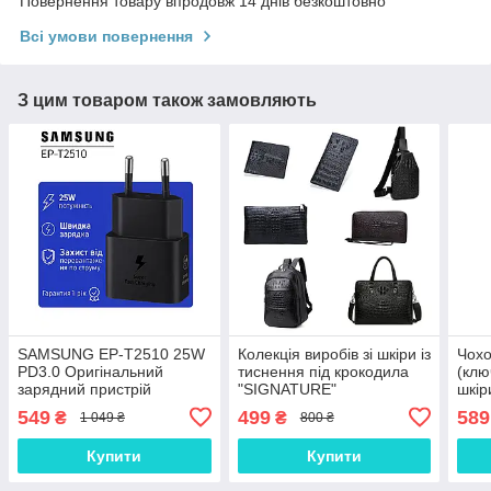
Повернення товару впродовж 14 днів безкоштовно
Всі умови повернення
З цим товаром також замовляють
SAMSUNG EP-T2510 25W
Колекція виробів зі шкіри із
Чохо
PD3.0 Оригінальний
тиснення під крокодила
(клю
зарядний пристрій
"SIGNATURE"
шкір
(зарядка зарядне)
549
499
589
₴
₴
1 049 ₴
800 ₴
Купити
Купити