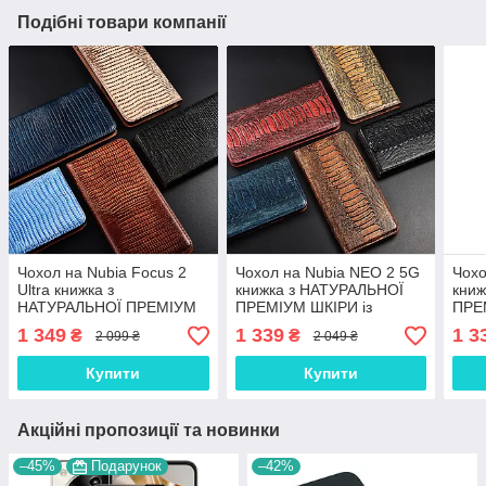
Подібні товари компанії
Чохол на Nubia Focus 2
Чохол на Nubia NEO 2 5G
Чохо
Ultra книжка з
книжка з НАТУРАЛЬНОЇ
кни
НАТУРАЛЬНОЇ ПРЕМІУМ
ПРЕМІУМ ШКІРИ із
ПРЕ
ШКІРИ із підставкою
підставкою протиударний
підс
1 349
1 339
1 3
₴
₴
2 099 ₴
2 049 ₴
протиударний магнітний
магнітний "REPTILE"
магн
"VARAN"
Купити
Купити
Акційні пропозиції та новинки
–45%
Подарунок
–42%