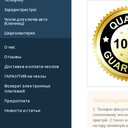
телефону
Зарядні пристрої
Чохли для ключів авто
(Ключниці)
Шкіргалантерея
О нас
Отзывы
Доставка и оплата чехлов
ГАРАНТИЯ на чехлы
Возврат электронных
платежей
ПРОТИУДАР
Предоплата
1. Телефон фіксуєт
Новости и статьи
силіконовому якісн
пристрій. 2.Чохол к
на пару міліметрів 