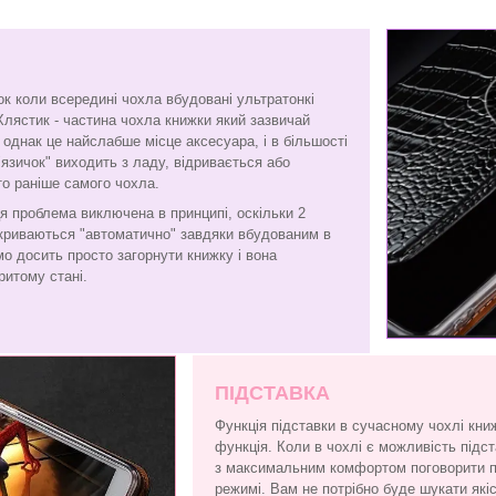
ок коли всередині чохла вбудовані ультратонкі
Хлястик - частина чохла книжки який зазвичай
є, однак це найслабше місце аксесуара, і в більшості
"язичок" виходить з ладу, відривається або
то раніше самого чохла.
я проблема виключена в принципі, оскільки 2
криваються "автоматично" завдяки вбудованим в
амо досить просто загорнути книжку і вона
ритому стані.
ПІДСТАВКА
Функція підставки в сучасному чохлі кни
функція. Коли в чохлі є можливість підс
з максимальним комфортом поговорити по
режимі. Вам не потрібно буде шукати які