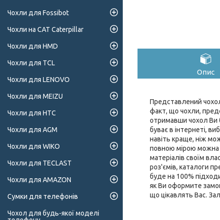
Чохли для Fossibot
Чохли на CAT Caterpillar
Чохли для HMD
Чохли для TCL
Опис
Чохли для LENOVO
Чохли для MEIZU
Представлений чохол 
факт, що чохли, предс
Чохли для HTC
отримавши чохол Ви б
буває в інтернеті, ви
Чохли для AGM
навіть краще, ніж мо
Чохли для WIKO
повною мірою можна о
матеріалів своїм влас
Чохли для TECLAST
роз'ємів, каталоги 
буде на 100% підходи
Чохли для AMAZON
як Ви оформите замов
що цікавлять Вас. За
Сумки для телефонів
Чохол для будь-якої моделі