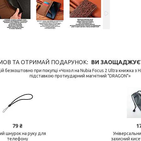
МОВ ТА ОТРИМАЙ ПОДАРУНОК
ВИ ЗАОЩАДЖУЄТЕ 
й безкоштовно при покупці «Чохол на Nubia Focus 2 Ultra книжка з
підставкою протиударний магнітний "DRAGON"»
79 ₴
1
ний шнурок на руку для
Універсальн
телефону
захисний кис