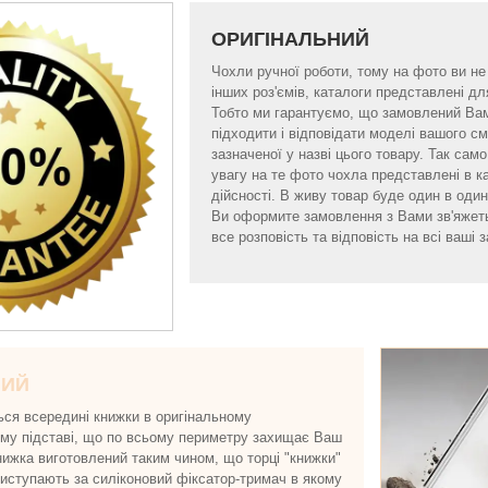
ОРИГІНАЛЬНИЙ
Чохли ручної роботи, тому на фото ви не б
інших роз'ємів, каталоги представлені 
Тобто ми гарантуємо, що замовлений Ва
підходити і відповідати моделі вашого 
зазначеної у назві цього товару. Так са
увагу на те фото чохла представлені в к
дійсності. В живу товар буде один в один 
Ви оформите замовлення з Вами зв'яжет
все розповість та відповість на всі ваші з
НИЙ
ься всередині книжки в оригінальному
ому підставі, що по всьому периметру захищає Ваш
нижка виготовлений таким чином, що торці "книжки"
виступають за силіконовий фіксатор-тримач в якому