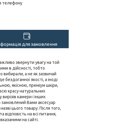
я телефону
нформація для замовлення
важливо звернути увагу на той
ими в дійсності, тобто
 вибирали, а не як зазвичай
е бездоганної якості, а іноді
ьною, якісною, преміум шкіри,
 всю красу натуральних
 вирізів камери і інших
о замовлений Вами аксесуар
азві цього товару. Після того,
 відповість на всі питання,
вказаними на сайті.