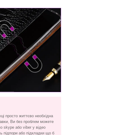
жці просто життєво необхідна
тавки, Ви без проблем можете
 skype або viber у відео
сь підпори або підкладки що б