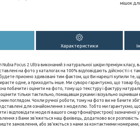
мішок дл
Характеристики
І
Nubia Focus 2 Ultra виконаний з натуральної шкіри преміум класу, 
тавлені на фото у каталогах на 100% відповідають дійсності і є так
удете приємно здивовані тим фактом, що Ви нарешті купили те, що
бираєте одне, а приходить інше. Ми суворо гарантуємо, що товар буд
жна побачити і оцінити на фото, тому що текстуру і фактуру натурал
цінити тільки тактильно, помацавши руками і візуально оцінивши
ним поглядом. Чохли ручної роботи, тому на фото ви не бачите збігу
представлені для ознайомлення з моделлю. Тобто ми гарантуємо, щ
ти і відповідати моделі вашого смартфона(пристрою) зазначеної у н
лення з Вами зв'яжеться наш фахівець, додатково все розповість та
лиште замовлення, або зв'яжіться з нами за контактними номерами, 