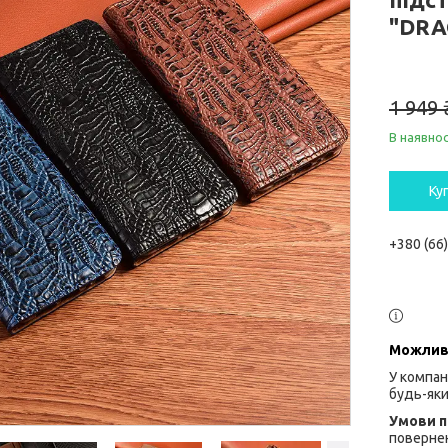
"DRA
1 949 
В наявнос
Ку
+380 (66
У компан
будь-яки
повернен