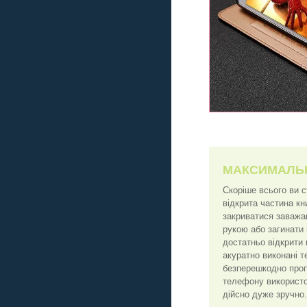
МАКСИМАЛЬ
Скоріше всього ви 
відкрита частина к
закриватися заважа
рукою або загинати
достатньо відкрити 
акуратно виконані т
безперешкодно пропу
телефону використо
дійсно дуже зручно.