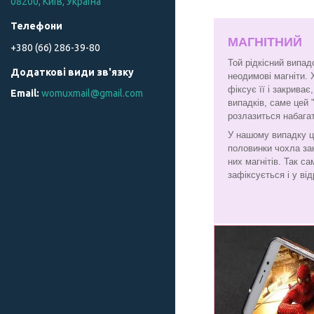
08200, Київ, Україна
МАГНІТНИЙ
+380 (66) 286-39-80
Той рідкісний випад
неодимові магніти. 
фіксує її і закрива
womuxmail@gmail.com
випадків, саме цей 
розлазиться набага
У нашому випадку ц
половинки чохла за
них магнітів. Так с
зафіксується і у від