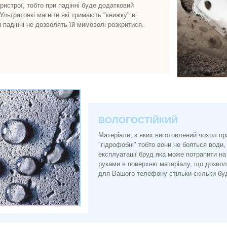
истрої, тобто при падінні буде додатковий
 Ультратонкі магніти які тримають "книжку" в
и падінні не дозволять їй мимоволі розкритися.
ВОЛОГОСТІЙКИЙ
Матеріали, з яких виготовлений чохол п
"гідрофобні" тобто вони не бояться води, 
експлуатації бруд яка може потрапити на
руками в поверхню матеріалу, що дозво
для Вашого телефону стільки скільки буд