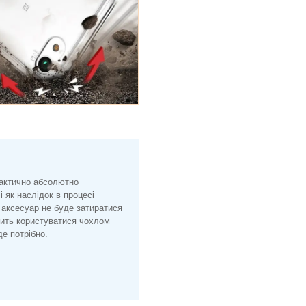
рактично абсолютно
і як наслідок в процесі
 аксесуар не буде затиратися
лить користуватися чохлом
е потрібно.