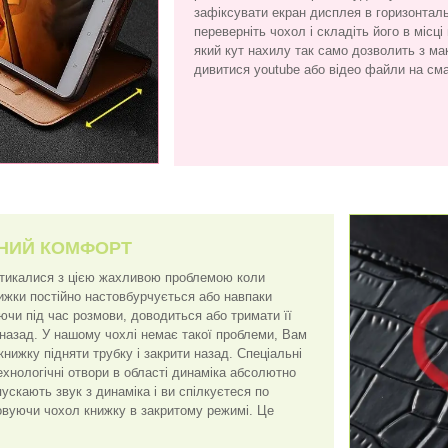
зафіксувати екран дисплея в горизонтал
переверніть чохол і складіть його в місці
який кут нахилу так само дозволить з 
дивитися youtube або відео файли на см
НИЙ КОМФОРТ
стикалися з цією жахливою проблемою коли
нижки постійно настовбурчується або навпаки
ючи під час розмови, доводиться або тримати її
 назад. У нашому чохлі немає такої проблеми, Вам
книжку підняти трубку і закрити назад. Спеціальні
ехнологічні отвори в області динаміка абсолютно
скають звук з динаміка і ви спілкуєтеся по
вуючи чохол книжку в закритому режимі. Це