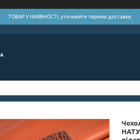
ТОВАР У НАЯВНОСТІ, уточнюйте терміни доставки.
ід
Чохол
НАТУ
підс