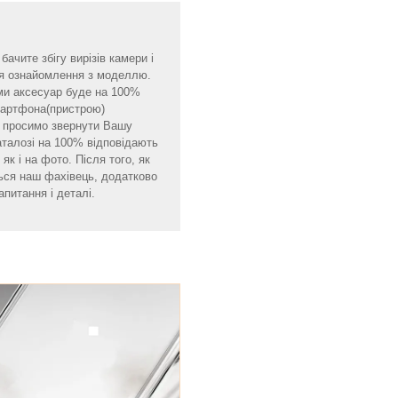
ачите збігу вирізів камери і
для ознайомлення з моделлю.
ми аксесуар буде на 100%
смартфона(пристрою)
мо просимо звернути Вашу
аталозі на 100% відповідають
як і на фото. Після того, як
ься наш фахівець, додатково
апитання і деталі.