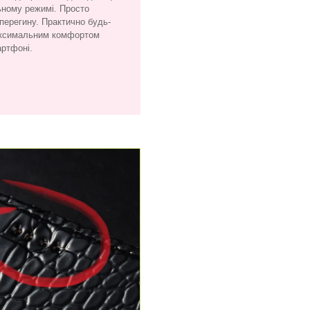
ьному режимі. Просто
 перегину. Практично будь-
максимальним комфортом
артфоні.