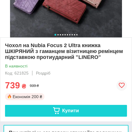
Чохол на Nubia Focus 2 Ultra книжка
ШКІРЯНИЙ з гаманцем візитницею ремінцем
підставкою протиударний "LINERO"
В наявності
Код: 621825
Роздріб
739
₴
939 ₴
Економія
200 ₴
Купити