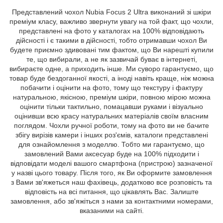
Представлений чохол Nubia Focus 2 Ultra виконаний зі шкіри
преміум класу, важливо звернути увагу на той факт, що чохли,
представлені на фото у каталогах на 100% відповідають
дійсності і є такими в дійсності, тобто отримавши чохол Ви
будете приємно здивовані тим фактом, що Ви нарешті купили
те, що вибирали, а не як зазвичай буває в інтернеті,
вибираєте одне, а приходить інше. Ми суворо гарантуємо, що
товар буде бездоганної якості, а іноді навіть краще, ніж можна
побачити і оцінити на фото, тому що текстуру і фактуру
натуральною, якісною, преміум шкіри, повною мірою можна
оцінити тільки тактильно, помацавши руками і візуально
оцінивши всю красу натуральних матеріалів своїм власним
поглядом. Чохли ручної роботи, тому на фото ви не бачите
збігу вирізів камери і інших роз'ємів, каталоги представлені
для ознайомлення з моделлю. Тобто ми гарантуємо, що
замовлений Вами аксесуар буде на 100% підходити і
відповідати моделі вашого смартфона (пристрою) зазначеної
у назві цього товару. Після того, як Ви оформите замовлення
з Вами зв'яжеться наш фахівець, додатково все розповість та
відповість на всі питання, що цікавлять Вас. Залиште
замовлення, або зв'яжіться з нами за контактними номерами,
вказаними на сайті.