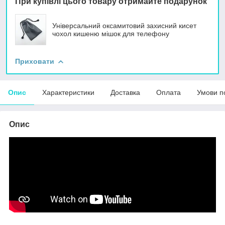
При купівлі цього товару отримайте подарунок
Універсальний оксамитовий захисний кисет
чохол кишеню мішок для телефону
Приховати
Опис
Характеристики
Доставка
Оплата
Умови п
Опис