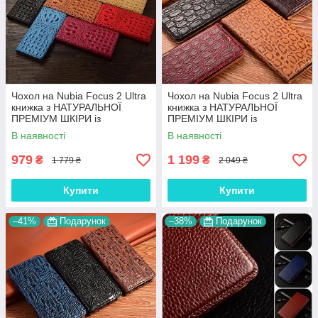
Чохол на Nubia Focus 2 Ultra
Чохол на Nubia Focus 2 Ultra
книжка з НАТУРАЛЬНОЇ
книжка з НАТУРАЛЬНОЇ
ПРЕМІУМ ШКІРИ із
ПРЕМІУМ ШКІРИ із
підставкою протиударний
підставкою протиударний
В наявності
В наявності
магнітний 3D "CROCOHEAD"
магнітний "JACOSA"
979
1 199
₴
₴
1 779 ₴
2 049 ₴
Купити
Купити
–41%
Подарунок
–38%
Подарунок