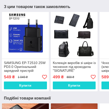
З цим товаром також замовляють
SAMSUNG EP-T2510 25W
Колекція виробів зі шкіри із
Чохо
PD3.0 Оригінальний
тиснення під крокодила
(клю
зарядний пристрій
"SIGNATURE"
шкір
(зарядка зарядне)
549
499
589
₴
₴
1 049 ₴
800 ₴
Купити
Купити
Подібні товари компанії