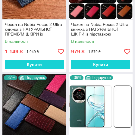
Чохол на Nubia Focus 2 Ultra
Чохол на Nubia Focus 2 Ultra
книжка з НАТУРАЛЬНОЇ
книжка з НАТУРАЛЬНОЇ
ПРЕМІУМ ШКІРИ із
ШКІРИ із підставкою
підставкою протиударний
візитницею протиударний
В наявності
В наявності
магнітний "DRAGON"
магнітний "BULL"
1 149
979
₴
₴
1 949 ₴
1 579 ₴
Купити
Купити
–37%
Подарунок
–36%
Подарунок