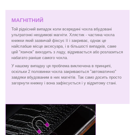
МАГНІТНИЙ
Той рідкісний випадок коли всередині чохла вбудовані
ультратонкі неодимові магніти. Хлястик - частина чохла
книжки який зазвичай фіксує її і закриває, однак це
найслабше місце аксесуара, і в більшості випадків, саме
цей "язичок" виходить з ладу, відривається або розлазиться
набагато раніше самого чохла.
У нашому випадку ця проблема виключена в принципі,
оскільки 2 половинки чохла закриваються "автоматично"
завдяки вбудованим в них магнітів. Так само досить просто
загорнути книжку і вона зафіксується і у відритому стані.