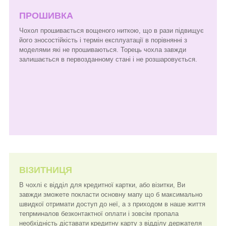
ПРОШИВКА
Чохол прошивається вощеного ниткою, що в рази підвищує
його зносостійкість і термін експлуатації в порівнянні з
моделями які не прошиваються. Торець чохла завжди
залишається в первозданному стані і не розшаровується.
ВІЗИТНИЦЯ
В чохлі є відділ для кредитної картки, або візитки, Ви
завжди зможете покласти основну мапу що б максимально
швидкої отримати доступ до неї, а з приходом в наше життя
тепрминалов безконтактної оплати і зовсім пропала
необхідність діставати кредитну карту з відділу держателя