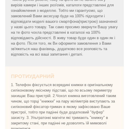
вирізів камери і інших роз'ємів, каталоги представлені для
ознайомлення з моделлю. Тобто ми гарантуємо, що
замовлений Вами аксесуар буде на 100% підходити і
відповідати моделі вашого смартфона(пристрою) зазначеної
у назві цього товару. Так само просимо звернути Вашу увагу
на те фото чохла представлені в каталозі на 100%
відповідають дійсності. В живу товар буде один в один як і
на фото. Після того, як Ви оформите замовлення з Вами
зв'яжеться наш фахівець, додатково все розповість та
відповість на всі ваші запитання і деталі.
ПРОТИУДАРНИЙ
1. Телефон фіксується всередині книжки в оригінальному
силіконовому якісному підставі, що по всьому периметру
захищає Ваш пристрій. 2.Чохол книжка виготовлений таким
чином, що торці "книжки" на пару міліметрів виступають за
силіконовий фіксатор-тримач в якому зафіксовано Ваше
пристрої, тобто при падінні буде додатковий "буфер"
захисту. 3. Ультратонкі магніти які тримають "книжку" в
закритому стані, при падінні не дозволять їй мимоволі
розкритися.