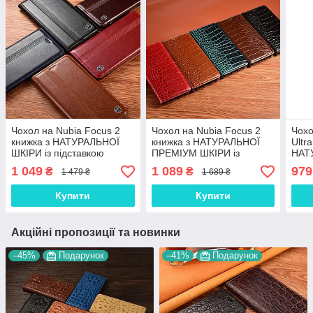
Чохол на Nubia Focus 2
Чохол на Nubia Focus 2
Чохо
книжка з НАТУРАЛЬНОЇ
книжка з НАТУРАЛЬНОЇ
Ultr
ШКІРИ із підставкою
ПРЕМІУМ ШКІРИ із
НАТ
візитницею протиударний
підставкою протиударний
підс
1 049
1 089
979
₴
₴
1 479 ₴
1 689 ₴
магнітний "ITALIAN"
магнітний "CROCODILE"
прот
"BO
Купити
Купити
Акційні пропозиції та новинки
–45%
Подарунок
–41%
Подарунок