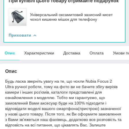
При купівлі цього товару отримайте подарунок
Універсальний оксамитовий захисний кисет
чохол кишеню мішок для телефону
Приховати
Опис
Характеристики
Доставка
Оплата
Умови п
Опис
Будь ласка зверніть увагу на те, що чохли Nubia Focus 2
Ultra ручної роботи, тому на фото ви не бачите збігу вирізів
камери і інших роз'ємів, каталоги представлені для
ознайомлення з моделлю. Тобто ми гарантуємо, що
замовлений Вами аксесуар буде на 100% підходити і
відповідати моделі вашого смартфона(пристрою) зазначеної
у назві цього товару. Після того, як Ви оформите замовлення
з Вами зв'яжеться наш фахівець, додатково все розповість та
відповість на всі питання, що цікавлять Вас. Залиште