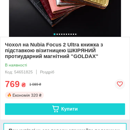
Чохол на Nubia Focus 2 Ultra книжка з
підставкою візитницею ШКІРЯНИЙ
протиударний магнітний "GOLDAX"
В наявності
Код: 54651825
Роздріб
769
₴
1 089 ₴
Економія
320 ₴
Купити