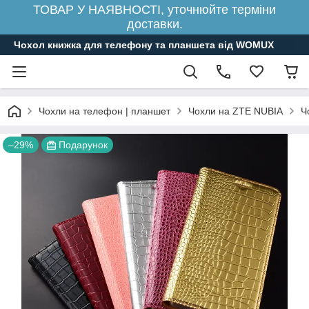
ТОВАР У НАЯВНОСТІ, уточнюйте терміни
доставки.
Чохол книжка для телефону та планшета від WOMUX
Чохли на телефон | планшет
Чохли на ZTE NUBIA
Ч
–29%
Подарунок