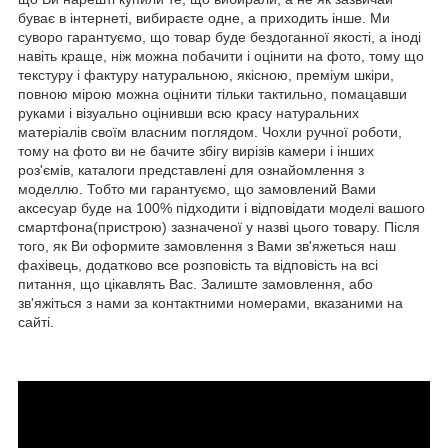
буває в інтернеті, вибираєте одне, а приходить інше. Ми
суворо гарантуємо, що товар буде бездоганної якості, а іноді
навіть краще, ніж можна побачити і оцінити на фото, тому що
текстуру і фактуру натуральною, якісною, преміум шкіри,
повною мірою можна оцінити тільки тактильно, помацавши
руками і візуально оцінивши всю красу натуральних
матеріалів своїм власним поглядом. Чохли ручної роботи,
тому на фото ви не бачите збігу вирізів камери і інших
роз'ємів, каталоги представлені для ознайомлення з
моделлю. Тобто ми гарантуємо, що замовлений Вами
аксесуар буде на 100% підходити і відповідати моделі вашого
смартфона(пристрою) зазначеної у назві цього товару. Після
того, як Ви оформите замовлення з Вами зв'яжеться наш
фахівець, додатково все розповість та відповість на всі
питання, що цікавлять Вас. Залиште замовлення, або
зв'яжіться з нами за контактними номерами, вказаними на
сайті.