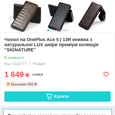
Чохол на OnePlus Ace 5 | 13R книжка з
натуральної LUX шкіри преміум колекція
"SIGNATURE"
В наявності
Код: 5111777
Роздріб
1 649
₴
2 499 ₴
Економія
850 ₴
Купити