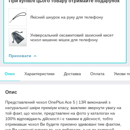
При купівлі цього товару отримайте подарунок
Якісний шнурок на руку для телефону
Універсальний оксамитовий захисний кисет
чохол кишеню мішок для телефону
Приховати
Опис
Характеристики
Доставка
Оплата
Умови п
Опис
Представлений чохол OnePlus Ace 5 | 13R виконаний з
натуральної шкіри преміум класу, важливо звернути увагу на
той факт, що чохли, представлені на фото у каталогах на
100% відповідають дійсності і є такими в дійсності, тобто
отримавши чохол Ви будете приємно здивовані тим фактом,
що Ви нарешті купили те, що вибирали, а не як зазвичай