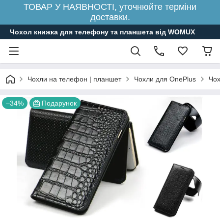
ТОВАР У НАЯВНОСТІ, уточнюйте терміни
доставки.
Чохол книжка для телефону та планшета від WOMUX
Чохли на телефон | планшет
Чохли для OnePlus
Чох
–34%
Подарунок