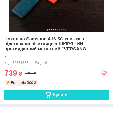
Чохол на Samsung A16 5G книжка з
підставкою візитницею ШКІРЯНИЙ
протиударний магнітний "VERSANO"
В наявності
Код: 52351583
Роздріб
739
₴
1 039 ₴
Економія
300 ₴
Купити