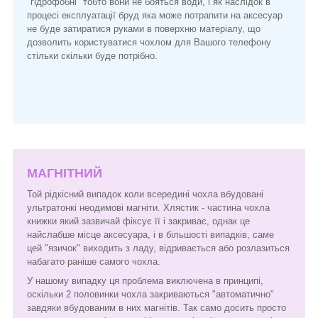
"гідрофобні" тобто вони не бояться води, і як наслідок в
процесі експлуатації бруд яка може потрапити на аксесуар
не буде затиратися руками в поверхню матеріалу, що
дозволить користуватися чохлом для Вашого телефону
стільки скільки буде потрібно.
МАГНІТНИЙ
Той рідкісний випадок коли всередині чохла вбудовані
ультратонкі неодимові магніти. Хлястик - частина чохла
книжки який зазвичай фіксує її і закриває, однак це
найслабше місце аксесуара, і в більшості випадків, саме
цей "язичок" виходить з ладу, відривається або розлазиться
набагато раніше самого чохла.
У нашому випадку ця проблема виключена в принципі,
оскільки 2 половинки чохла закриваються "автоматично"
завдяки вбудованим в них магнітів. Так само досить просто