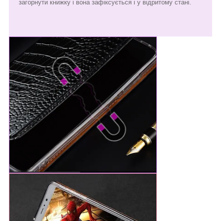
загорнути книжку і вона зафіксується і у відритому стані.