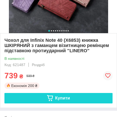
Чохол для Infinix Note 40 (X6853) книжка
ШКІРЯНИЙ з гаманцем візитницею ремінцем
підставкою протиударний "LINERO"
В наявності
Код: 621487
Роздріб
739
₴
939 ₴
Економія
200 ₴
Купити