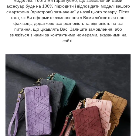
моделлю. Тобто ми гарантуємо, що замовлений Вами
аксесуар буде на 100% підходити і відповідати моделі вашого
смартфона (пристрою) зазначеної у назві цього товару. Після
того, як Ви оформите замовлення з Вами зв'яжеться наш
фахівець, додатково все розповість та відповість на всі
питання, що цікавлять Вас. Залиште замовлення, або
зв'яжіться з нами за контактними номерами, вказаними на
сайті.