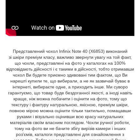
Представлений чохол Infinix Note 40 (X6853) виконаний
зі шкіри преміум класу, важливо звернути увагу на той факт,
що чохли, представлені на фото у каталогах на 100%
відповідають дійсності і є такими в дійсності, тобто отримавши
чохол Ви будете приємно здивовані тим фактом, що Ви
нарешті купили те, що вибирали, а не як зазвичай буває в
інтернеті, вибираєте одне, а приходить інше. Ми суворо
гарантуємо, що товар буде бездоганної якості, а іноді навіть
краще, ніж можна побачити і оцінити на фото, тому що
текстуру і фактуру натуральною, якісною, преміум шкіри,
повною мірою можна оцінити тільки тактильно, помацавши
руками і візуально оцінивши всю красу натуральних
матеріалів своїм власним поглядом. Чохли ручної роботи,
тому на фото ви не бачите збігу вирізів камери і інших
роз'ємів, каталоги представлені для ознайомлення з