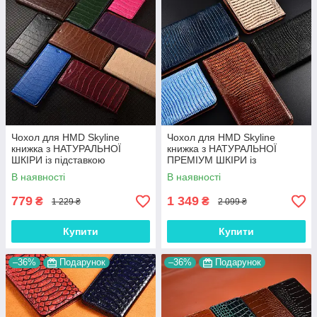
Чохол для HMD Skyline
Чохол для HMD Skyline
книжка з НАТУРАЛЬНОЇ
книжка з НАТУРАЛЬНОЇ
ШКІРИ із підставкою
ПРЕМІУМ ШКІРИ із
візитницею протиударний
підставкою протиударний
В наявності
В наявності
магнітний "LUXOR"
магнітний "VARAN"
779
1 349
₴
₴
1 229 ₴
2 099 ₴
Купити
Купити
–36%
Подарунок
–36%
Подарунок