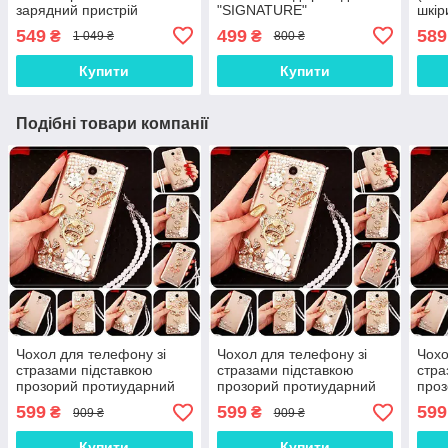
зарядний пристрій
"SIGNATURE"
шкір
(зарядка зарядне)
549
499
589
₴
₴
1 049 ₴
800 ₴
Купити
Купити
Подібні товари компанії
Чохол для телефону зі
Чохол для телефону зі
Чохо
стразами підставкою
стразами підставкою
стра
прозорий протиударний
прозорий протиударний
проз
TPU "ROYALER"
TPU "ROYALER"
TPU
599
599
599
₴
₴
909 ₴
909 ₴
Купити
Купити