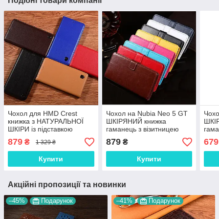
Подібні товари компанії
Чохол для HMD Crest
Чохол на Nubia Neo 5 GT
Чохо
книжка з НАТУРАЛЬНОЇ
ШКІРЯНИЙ книжка
ШКІ
ШКІРИ із підставкою
гаманець з візитницею
гама
візитницею протиударний
підставкою протиударний
підс
879
879
679
₴
₴
1 329 ₴
магнітний"CLASIC"
"BENTYAGA"
"BE
Купити
Купити
Акційні пропозиції та новинки
–45%
Подарунок
–41%
Подарунок