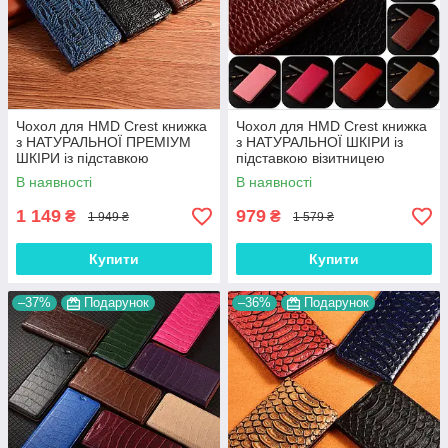
Чохол для HMD Crest книжка
Чохол для HMD Crest книжка
з НАТУРАЛЬНОЇ ПРЕМІУМ
з НАТУРАЛЬНОЇ ШКІРИ із
ШКІРИ із підставкою
підставкою візитницею
протиударний магнітний
протиударний магнітний
В наявності
В наявності
"DRAGON"
"BULL"
1 149
979
₴
₴
1 949 ₴
1 579 ₴
Купити
Купити
–37%
Подарунок
–36%
Подарунок