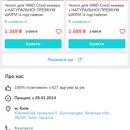
Чохол для HMD Crest книжка
Чохол для HMD Crest книжка
з НАТУРАЛЬНОЇ ПРЕМІУМ
з НАТУРАЛЬНОЇ ПРЕМІУМ
ШКІРИ із підставкою
ШКІРИ із підставкою
протиударний магнітний
протиударний магнітний
В наявності
В наявності
"VARAN"
"CROCODILE"
1 349
1 089
₴
₴
2 099 ₴
1 689 ₴
Купити
Купити
Показати ще
Про нас
100% позитивних з 627 відгуків за рік
Працює з 29.01.2014
м. Київ
Ювілейний провулок 5, Білогородка, Київська обл.,
08200, Київ, Україна
Контакти