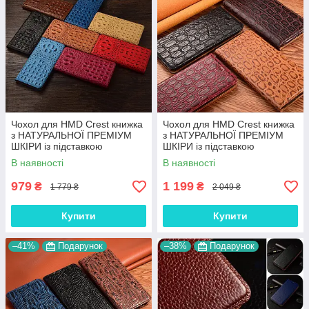
Чохол для HMD Crest книжка
Чохол для HMD Crest книжка
з НАТУРАЛЬНОЇ ПРЕМІУМ
з НАТУРАЛЬНОЇ ПРЕМІУМ
ШКІРИ із підставкою
ШКІРИ із підставкою
протиударний магнітний 3D
протиударний магнітний
В наявності
В наявності
"CROCOHEAD"
"JACOSA"
979
1 199
₴
₴
1 779 ₴
2 049 ₴
Купити
Купити
–41%
Подарунок
–38%
Подарунок