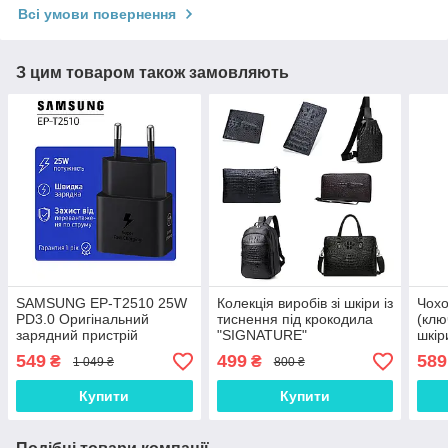
Всі умови повернення
З цим товаром також замовляють
SAMSUNG EP-T2510 25W
Колекція виробів зі шкіри із
Чохо
PD3.0 Оригінальний
тиснення під крокодила
(клю
зарядний пристрій
"SIGNATURE"
шкір
(зарядка зарядне)
549
499
589
₴
₴
1 049 ₴
800 ₴
Купити
Купити