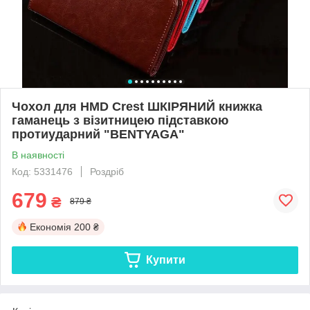
Чохол для HMD Crest ШКІРЯНИЙ книжка
гаманець з візитницею підставкою
протиударний "BENTYAGA"
В наявності
Код: 5331476
Роздріб
679
₴
879 ₴
Економія
200 ₴
Купити