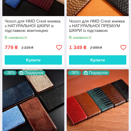
Чохол для HMD Crest книжка
Чохол для HMD Crest книжка
з НАТУРАЛЬНОЇ ШКІРИ із
з НАТУРАЛЬНОЇ ПРЕМІУМ
підставкою візитницею
ШКІРИ із підставкою
протиударний магнітний
протиударний магнітний
В наявності
В наявності
"LUXOR"
"PYTHON"
779
1 349
₴
₴
1 229 ₴
2 099 ₴
Купити
Купити
–36%
Подарунок
–36%
Подарунок