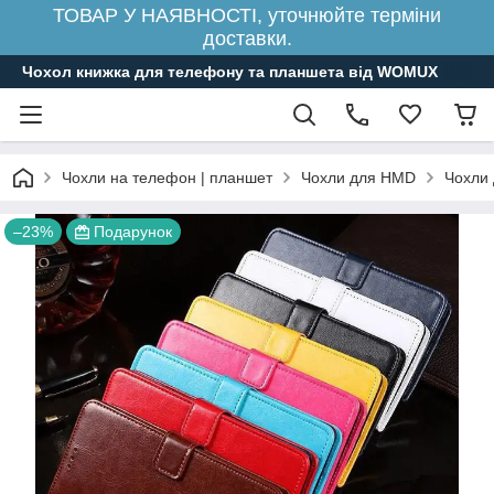
ТОВАР У НАЯВНОСТІ, уточнюйте терміни
доставки.
Чохол книжка для телефону та планшета від WOMUX
Чохли на телефон | планшет
Чохли для HMD
Чохли 
–23%
Подарунок