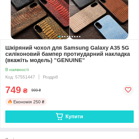
Шкіряний чохол для Samsung Galaxy A35 5G
силіконовий бампер протиударний накладка
(вкажіть модель) "GENUINE"
В наявності
Код: 57551447
Роздріб
749
₴
999 ₴
Економія
250 ₴
Купити