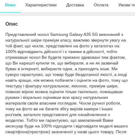
Опис
Характеристики
Доставка
Оплата
Умови п
Опис
Представлений чохол Samsung Galaxy A35 5G виконаний з
натуральної шкіри преміум класу, важливо звернути увагу на
той факт, що чохли, представлені на фото у каталогах на
100% відповідають дійсності і є такими в дійсності, тобто
отримавши чохол Ви будете приємно здивовані тим фактом,
що Ви нарешті купили те, що вибирали, а не як зазвичай
буває в інтернеті, вибираєте одне, а приходить інше. Ми
суворо гарантуємо, що товар буде бездоганної якості, а іноді
навіть краще, ніж можна побачити і оцінити на фото, тому що
текстуру і фактуру натуральною, якісною, преміум шкіри,
повною мірою можна оцінити тільки тактильно, помацавши
руками і візуально оцінивши всю красу натуральних
матеріалів своїм власним поглядом. Чохли ручної роботи,
тому на фото ви не бачите збігу вирізів камери і інших
роз'ємів, каталоги представлені для ознайомлення з
моделлю. Тобто ми гарантуємо, що замовлений Вами
аксесуар буде на 100% підходити і відповідати моделі вашого
смартфона(пристрою) зазначеної у назві цього товару. Після