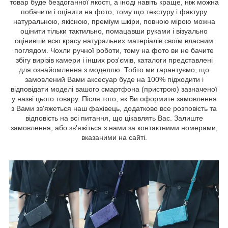
товар буде бездоганної якості, а іноді навіть краще, ніж можна
побачити і оцінити на фото, тому що текстуру і фактуру
натуральною, якісною, преміум шкіри, повною мірою можна
оцінити тільки тактильно, помацавши руками і візуально
оцінивши всю красу натуральних матеріалів своїм власним
поглядом. Чохли ручної роботи, тому на фото ви не бачите
збігу вирізів камери і інших роз'ємів, каталоги представлені
для ознайомлення з моделлю. Тобто ми гарантуємо, що
замовлений Вами аксесуар буде на 100% підходити і
відповідати моделі вашого смартфона (пристрою) зазначеної
у назві цього товару. Після того, як Ви оформите замовлення
з Вами зв'яжеться наш фахівець, додатково все розповість та
відповість на всі питання, що цікавлять Вас. Залиште
замовлення, або зв'яжіться з нами за контактними номерами,
вказаними на сайті.