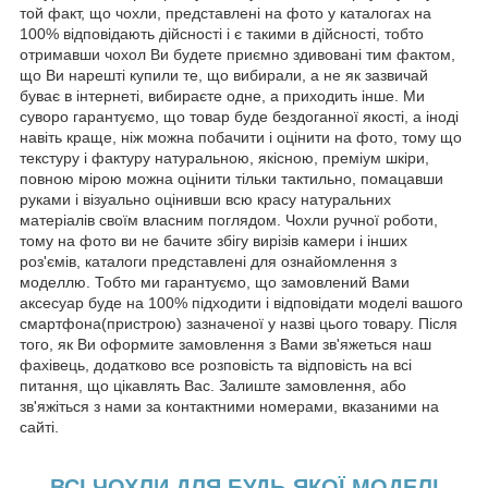
той факт, що чохли, представлені на фото у каталогах на
100% відповідають дійсності і є такими в дійсності, тобто
отримавши чохол Ви будете приємно здивовані тим фактом,
що Ви нарешті купили те, що вибирали, а не як зазвичай
буває в інтернеті, вибираєте одне, а приходить інше. Ми
суворо гарантуємо, що товар буде бездоганної якості, а іноді
навіть краще, ніж можна побачити і оцінити на фото, тому що
текстуру і фактуру натуральною, якісною, преміум шкіри,
повною мірою можна оцінити тільки тактильно, помацавши
руками і візуально оцінивши всю красу натуральних
матеріалів своїм власним поглядом. Чохли ручної роботи,
тому на фото ви не бачите збігу вирізів камери і інших
роз'ємів, каталоги представлені для ознайомлення з
моделлю. Тобто ми гарантуємо, що замовлений Вами
аксесуар буде на 100% підходити і відповідати моделі вашого
смартфона(пристрою) зазначеної у назві цього товару. Після
того, як Ви оформите замовлення з Вами зв'яжеться наш
фахівець, додатково все розповість та відповість на всі
питання, що цікавлять Вас. Залиште замовлення, або
зв'яжіться з нами за контактними номерами, вказаними на
сайті.
ВСІ ЧОХЛИ ДЛЯ БУДЬ-ЯКОЇ МОДЕЛІ