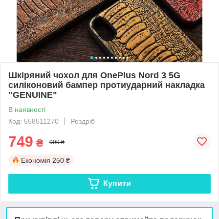
Шкіряний чохол для OnePlus Nord 3 5G
силіконовий бампер протиударний накладка
"GENUINE"
В наявності
Код: 558511270
Роздріб
749
₴
999 ₴
Економія
250 ₴
Купити