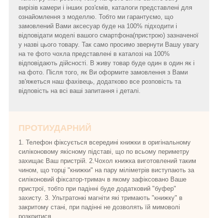
вирізів камери і інших роз'ємів, каталоги представлені для
ознайомлення з моделлю. Тобто ми гарантуємо, що
замовлений Вами аксесуар буде на 100% підходити і
відповідати моделі вашого смартфона(пристрою) зазначеної
у назві цього товару. Так само просимо звернути Вашу увагу
на те фото чохла представлені в каталозі на 100%
відповідають дійсності. В живу товар буде один в один як і
на фото. Після того, як Ви оформите замовлення з Вами
зв'яжеться наш фахівець, додатково все розповість та
відповість на всі ваші запитання і деталі.
ПРОТИУДАРНИЙ
1. Телефон фіксується всередині книжки в оригінальному
силіконовому якісному підставі, що по всьому периметру
захищає Ваш пристрій. 2.Чохол книжка виготовлений таким
чином, що торці "книжки" на пару міліметрів виступають за
силіконовий фіксатор-тримач в якому зафіксовано Ваше
пристрої, тобто при падінні буде додатковий "буфер"
захисту. 3. Ультратонкі магніти які тримають "книжку" в
закритому стані, при падінні не дозволять їй мимоволі
розкритися.