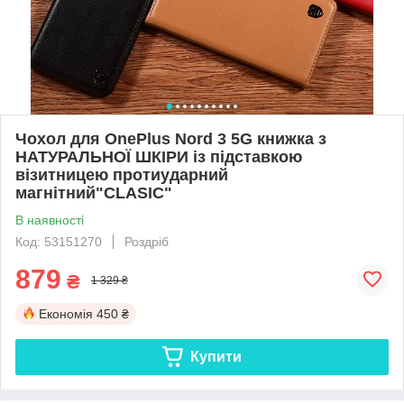
Чохол для OnePlus Nord 3 5G книжка з
НАТУРАЛЬНОЇ ШКІРИ із підставкою
візитницею протиударний
магнітний"CLASIC"
В наявності
Код: 53151270
Роздріб
879
₴
1 329 ₴
Економія
450 ₴
Купити