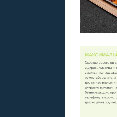
МАКСИМАЛЬ
Скоріше всього ви 
відкрита частина к
закриватися заважа
рукою або загинати
достатньо відкрити 
акуратно виконані т
безперешкодно пропу
телефону використо
дійсно дуже зручно.