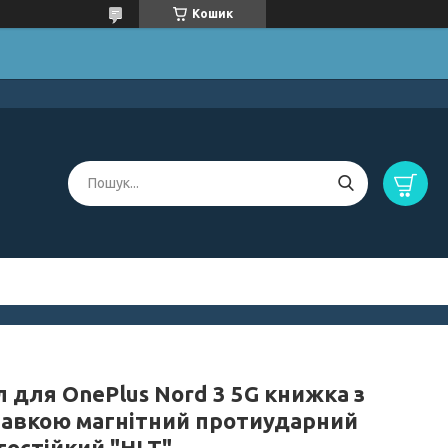
Кошик
 для OnePlus Nord 3 5G книжка з
тавкою магнітний протиударний
гостійкий "HLT"