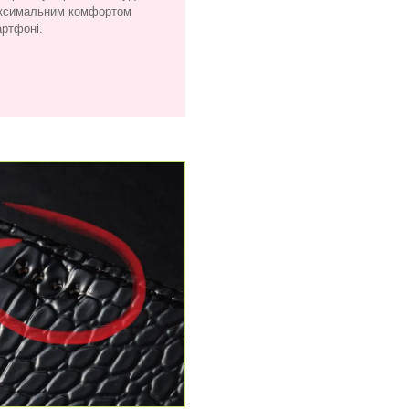
максимальним комфортом
артфоні.