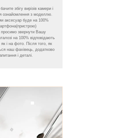
ачите збігу вирізів камери і
для ознайомлення з моделлю.
ми аксесуар буде на 100%
смартфона(пристрою)
мо просимо звернути Вашу
аталозі на 100% відповідають
як і на фото. Після того, як
ься наш фахівець, додатково
апитання і деталі.