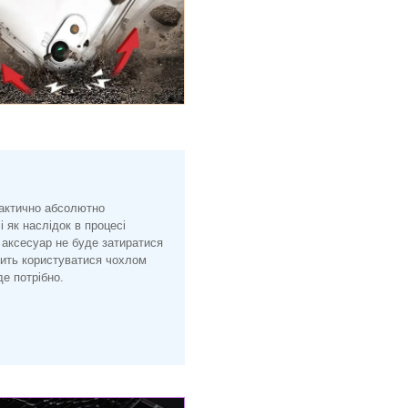
рактично абсолютно
і як наслідок в процесі
 аксесуар не буде затиратися
лить користуватися чохлом
е потрібно.