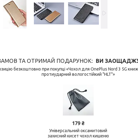
ЗАМОВ ТА ОТРИМАЙ ПОДАРУНОК
ВИ ЗАОЩАДЖУЄ
зицію безкоштовно при покупці «Чохол для OnePlus Nord 3 5G книж
протиударний вологостійкий "HLT"»
179 ₴
Універсальний оксамитовий
захисний кисет чохол кишеню