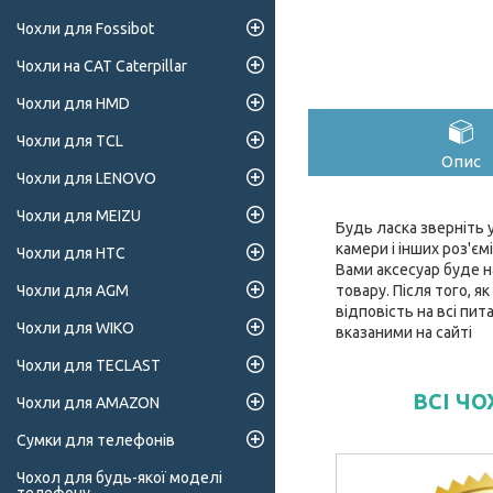
Чохли для Fossibot
Чохли на CAT Caterpillar
Чохли для HMD
Чохли для TCL
Опис
Чохли для LENOVO
Чохли для MEIZU
Будь ласка зверніть у
камери і інших роз'є
Чохли для HTC
Вами аксесуар буде н
товару. Після того, 
Чохли для AGM
відповість на всі пи
Чохли для WIKO
вказаними на сайті
Чохли для TECLAST
ВСІ Ч
Чохли для AMAZON
Сумки для телефонів
Чохол для будь-якої моделі