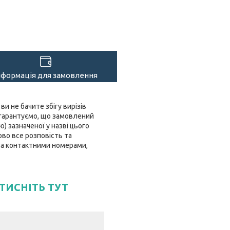
нформація для замовлення
ви не бачите збігу вирізів
 гарантуємо, що замовлений
 зазначеної у назві цього
ово все розповість та
 за контактними номерами,
ТИСНІТЬ ТУТ