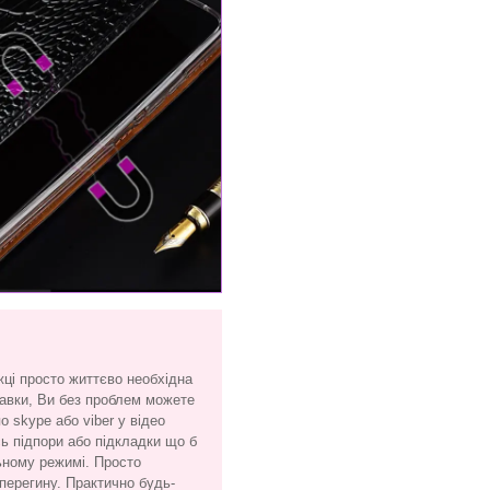
жці просто життєво необхідна
тавки, Ви без проблем можете
 skype або viber у відео
сь підпори або підкладки що б
ьному режимі. Просто
 перегину. Практично будь-