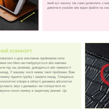
який кут нахилу так само дозволить з 
дивитися youtube або відео файли на см
НИЙ КОМФОРТ
стикалися з цією жахливою проблемою коли
нижки постійно настовбурчується або навпаки
ючи під час розмови, доводиться або тримати її
 назад. У нашому чохлі немає такої проблеми, Вам
книжку підняти трубку і закрити назад. Спеціальні
ехнологічні отвори в області динаміка абсолютно
скають звук з динаміка і ви спілкуєтеся по
вуючи чохол книжку в закритому режимі. Це