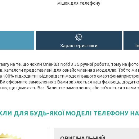
мішок для телефону
Характеристики
І
вагу на те, що чохли OnePlus Nord 3 5G ручної роботи, тому на фото 
мів, каталоги представлені для ознайомлення з моделлю. Тобто ми
а 100% підходити і відповідати моделі вашого смартфона(пристрою)
як Ви оформите замовлення з Вами зв'яжеться наш фахівець, додатк
тання, що цікавлять Вас. Залиште замовлення, або зв'яжіться з нами
ОХЛИ ДЛЯ БУДЬ-ЯКОЇ МОДЕЛІ ТЕЛЕФОНУ НА
ОРИГІНАЛЬНИЙ