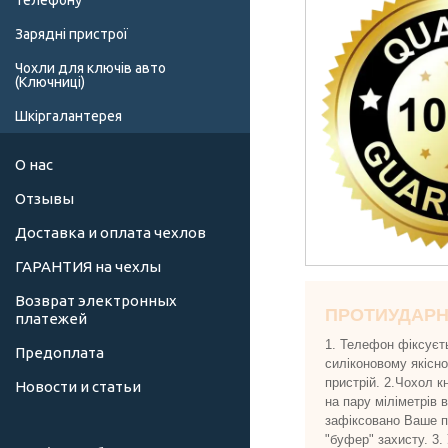
телефону
Зарядні пристрої
Чохли для ключів авто
(Ключниці)
Шкіргалантерея
О нас
Отзывы
Доставка и оплата чехлов
ГАРАНТИЯ на чехлы
Возврат электронных
ПРОТИУДАР
платежей
1. Телефон фіксуєт
Предоплата
силіконовому якісн
пристрій. 2.Чохол к
Новости и статьи
на пару міліметрів 
зафіксовано Ваше пр
"буфер" захисту. 3.