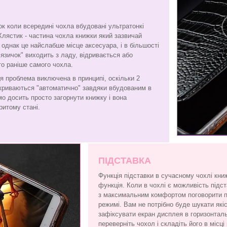
ок коли всередині чохла вбудовані ультратонкі
Хлястик - частина чохла книжки який зазвичай
є, однак це найслабше місце аксесуара, і в більшості
"язичок" виходить з ладу, відривається або
то раніше самого чохла.
я проблема виключена в принципі, оскільки 2
криваються "автоматично" завдяки вбудованим в
амо досить просто загорнути книжку і вона
ритому стані.
ПІДСТАВКА
Функція підставки в сучасному чохлі кни
функція. Коли в чохлі є можливість підс
з максимальним комфортом поговорити по
режимі. Вам не потрібно буде шукати які
зафіксувати екран дисплея в горизонтал
переверніть чохол і складіть його в місці