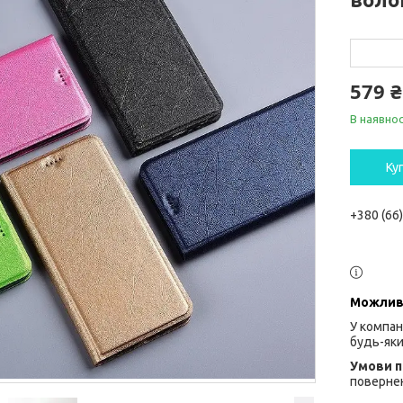
579 ₴
В наявнос
Ку
+380 (66
У компан
будь-яки
повернен