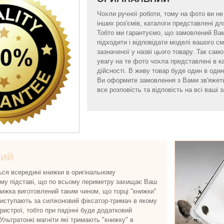
Чохли ручної роботи, тому на фото ви не б
інших роз'ємів, каталоги представлені 
Тобто ми гарантуємо, що замовлений Ва
підходити і відповідати моделі вашого 
зазначеної у назві цього товару. Так са
увагу на те фото чохла представлені в к
дійсності. В живу товар буде один в один 
Ви оформите замовлення з Вами зв'яжет
все розповість та відповість на всі ваші з
НИЙ
ься всередині книжки в оригінальному
ому підставі, що по всьому периметру захищає Ваш
нижка виготовлений таким чином, що торці "книжки"
виступають за силіконовий фіксатор-тримач в якому
истрої, тобто при падінні буде додатковий
 Ультратонкі магніти які тримають "книжку" в