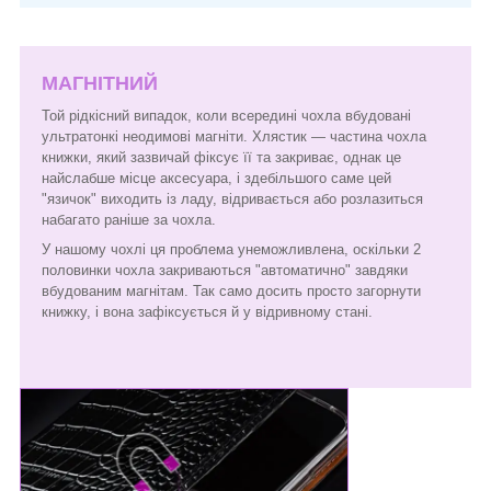
МАГНІТНИЙ
Той рідкісний випадок, коли всередині чохла вбудовані
ультратонкі неодимові магніти. Хлястик — частина чохла
книжки, який зазвичай фіксує її та закриває, однак це
найслабше місце аксесуара, і здебільшого саме цей
"язичок" виходить із ладу, відривається або розлазиться
набагато раніше за чохла.
У нашому чохлі ця проблема унеможливлена, оскільки 2
половинки чохла закриваються "автоматично" завдяки
вбудованим магнітам. Так само досить просто загорнути
книжку, і вона зафіксується й у відривному стані.