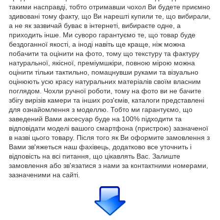
такими насправді, тобто отримавши чохол Ви будете приємно
здивовані тому факту, що Ви нарешті купили те, що вибирали,
а не як зазвичай буває в інтернеті, вибираєте одне, а
приходить інше. Ми суворо гарантуємо те, що товар буде
бездоганної якості, а іноді навіть ще краще, ніж можна
побачити та оцінити на фото, тому що текстуру та фактуру
натуральної, якісної, преміумшкіри, повною мірою можна
оцінити тільки тактильно, помацнувши руками та візуально
оцінюють усю красу натуральних матеріалів своїм власним
поглядом. Чохли ручної роботи, тому на фото ви не бачите
збігу вирізів камери та інших роз'ємів, каталоги представлені
для ознайомлення з моделлю. Тобто ми гарантуємо, що
заведений Вами аксесуар буде на 100% підходити та
відповідати моделі вашого смартфона (пристрою) зазначеної
в назві цього товару. Після того як Ви оформите замовлення з
Вами зв'яжеться наш фахівець, додатково все уточнить і
відповість на всі питання, що цікавлять Вас. Залиште
замовлення або зв'язатися з нами за контактними номерами,
зазначеними на сайті.