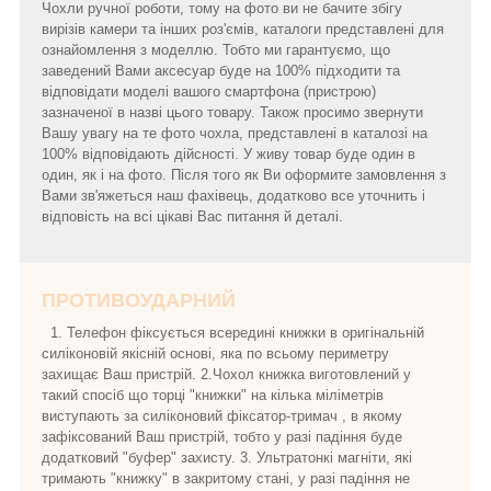
Чохли ручної роботи, тому на фото ви не бачите збігу
вирізів камери та інших роз'ємів, каталоги представлені для
ознайомлення з моделлю. Тобто ми гарантуємо, що
заведений Вами аксесуар буде на 100% підходити та
відповідати моделі вашого смартфона (пристрою)
зазначеної в назві цього товару. Також просимо звернути
Вашу увагу на те фото чохла, представлені в каталозі на
100% відповідають дійсності. У живу товар буде один в
один, як і на фото. Після того як Ви оформите замовлення з
Вами зв'яжеться наш фахівець, додатково все уточнить і
відповість на всі цікаві Вас питання й деталі.
ПРОТИВОУДАРНИЙ
1. Телефон фіксується всередині книжки в оригінальній
силіконовій якісній основі, яка по всьому периметру
захищає Ваш пристрій. 2.Чохол книжка виготовлений у
такий спосіб що торці "книжки" на кілька міліметрів
виступають за силіконовий фіксатор-тримач , в якому
зафіксований Ваш пристрій, тобто у разі падіння буде
додатковий "буфер" захисту. 3. Ультратонкі магніти, які
тримають "книжку" в закритому стані, у разі падіння не