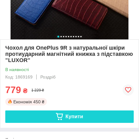
Чохол для OnePlus 9R з натуральної шкіри
протиударний магнітний книжка з підставкою
"LUXOR"
В наявності
Код: 1869169
Роздріб
779
₴
1 229 ₴
Економія
450 ₴
Купити