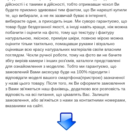
дійсності і є такими в дійсності, тобто отримавши чохол Ви
будете приємно здивовані тим фактом, що Ви нарешті купили
те, що вибирали, а не як зазвичай буває в інтернеті,
вибираєте одне, а приходить інше. Ми суворо гарантуємо, що
товар буде бездоганної якості, а іноді навіть краще, ніж можна
побачити і оцінити на фото, тому що текстуру і фактуру
натуральною, якісною, преміум шкіри, повною мірою можна
оцінити тільки тактильно, помацавши руками і візуально
оцінивши всю красу натуральних матеріалів своїм власним
поглядом. Чохли ручної роботи, тому на фото ви не бачите
збігу вирізів камери і інших роз'ємів, каталоги представлені
для ознайомлення з моделлю. Тобто ми гарантуємо, що
замовлений Вами аксесуар буде на 100% підходити і
відповідати моделі вашого смартфона(пристрою) зазначеної
у назві цього товару. Після того, як Ви оформите замовлення
з Вами зв'яжеться наш фахівець, додатково все розповість та
відповість на всі питання, що цікавлять Вас. Залиште
замовлення, або зв'яжіться з нами за контактними номерами,
вказаними на сайті.