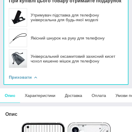
При купівлі цього товару отримайте подарунок
Утримувач підставка для телефону
універсальна для будь-якої моделі
Якісний шнурок на руку для телефону
Універсальний оксамитовий захисний кисет
чохол кишеню мішок для телефону
Приховати
Опис
Характеристики
Доставка
Оплата
Умови п
Опис