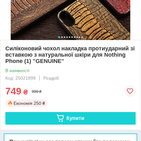
Силіконовий чохол накладка протиударний зі
вставкою з натуральної шкіри для Nothing
Phone (1) "GENUINE"
В наявності
Код: 25021899
Роздріб
749
₴
999 ₴
Економія
250 ₴
Купити