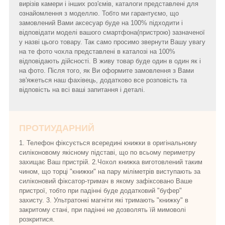
вирізів камери і інших роз'ємів, каталоги представлені для
ознайомлення з моделлю. Тобто ми гарантуємо, що
замовлений Вами аксесуар буде на 100% підходити і
відповідати моделі вашого смартфона(пристрою) зазначеної
у назві цього товару. Так само просимо звернути Вашу увагу
на те фото чохла представлені в каталозі на 100%
відповідають дійсності. В живу товар буде один в один як і
на фото. Після того, як Ви оформите замовлення з Вами
зв'яжеться наш фахівець, додатково все розповість та
відповість на всі ваші запитання і деталі.
ПРОТИУДАРНИЙ
1. Телефон фіксується всередині книжки в оригінальному
силіконовому якісному підставі, що по всьому периметру
захищає Ваш пристрій. 2.Чохол книжка виготовлений таким
чином, що торці "книжки" на пару міліметрів виступають за
силіконовий фіксатор-тримач в якому зафіксовано Ваше
пристрої, тобто при падінні буде додатковий "буфер"
захисту. 3. Ультратонкі магніти які тримають "книжку" в
закритому стані, при падінні не дозволять їй мимоволі
розкритися.