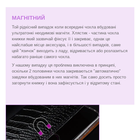
МАГНІТНИЙ
Той рідкісний випадок коли всередині чохла вбудовані
ультратонкі неодимові магніти. Хлястик - частина чохла
книжки який зазвичай фіксує її і закриває, однак це
найслабше місце аксесуара, і в більшості випадків, саме
цей "язичок" виходить з ладу, відривається або розлазиться
набагато раніше самого чохла.
У нашому випадку ця проблема виключена в принципі,
оскільки 2 половинки чохла закриваються "автоматично"
завдяки вбудованим в них магнітів. Так само досить просто
загорнути книжку і вона зафіксується і у відритому стані.