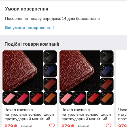
Умови повернення
Повернення товару впродовж 14 днів безкоштовно
Всі умови повернення
Подібні товари компанії
Чохол книжка з
Чохол книжка з
Чохо
натуральної волової шкіри
натуральної волової шкіри
нату
протиударний магнітний
протиударний магнітний
прот
для Infinix Hot 30 Play NFC
для Infinix Hot 12i (X665B)
для 
979
979
979
₴
₴
1 579 ₴
1 579 ₴