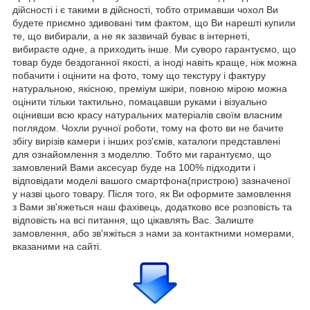
дійсності і є такими в дійсності, тобто отримавши чохол Ви
будете приємно здивовані тим фактом, що Ви нарешті купили
те, що вибирали, а не як зазвичай буває в інтернеті,
вибираєте одне, а приходить інше. Ми суворо гарантуємо, що
товар буде бездоганної якості, а іноді навіть краще, ніж можна
побачити і оцінити на фото, тому що текстуру і фактуру
натуральною, якісною, преміум шкіри, повною мірою можна
оцінити тільки тактильно, помацавши руками і візуально
оцінивши всю красу натуральних матеріалів своїм власним
поглядом. Чохли ручної роботи, тому на фото ви не бачите
збігу вирізів камери і інших роз'ємів, каталоги представлені
для ознайомлення з моделлю. Тобто ми гарантуємо, що
замовлений Вами аксесуар буде на 100% підходити і
відповідати моделі вашого смартфона(пристрою) зазначеної
у назві цього товару. Після того, як Ви оформите замовлення
з Вами зв'яжеться наш фахівець, додатково все розповість та
відповість на всі питання, що цікавлять Вас. Залиште
замовлення, або зв'яжіться з нами за контактними номерами,
вказаними на сайті.