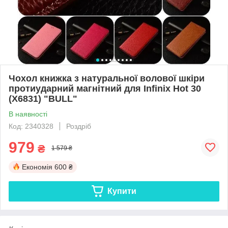
Чохол книжка з натуральної волової шкіри
протиударний магнітний для Infinix Hot 30
(X6831) "BULL"
В наявності
Код: 2340328
Роздріб
979
₴
1 579 ₴
Економія
600 ₴
Купити