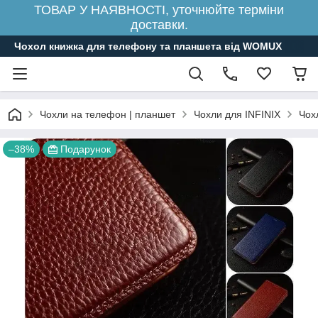
ТОВАР У НАЯВНОСТІ, уточнюйте терміни
доставки.
Чохол книжка для телефону та планшета від WOMUX
Чохли на телефон | планшет
Чохли для INFINIX
Чохл
–38%
Подарунок