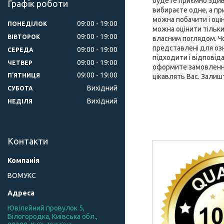
будете приємно здиво
Графік роботи
вибираєте одне, а при
можна побачити і оці
09:00
19:00
ПОНЕДІЛОК
можна оцінити тільки
09:00
19:00
ВІВТОРОК
власним поглядом. Чох
представлені для оз
09:00
19:00
СЕРЕДА
підходити і відповід
09:00
19:00
ЧЕТВЕР
оформите замовлення 
09:00
19:00
ПʼЯТНИЦЯ
цікавлять Вас. Залиш
Вихідний
СУБОТА
Вихідний
НЕДІЛЯ
Контакти
ВОМУКС
Ювілейний провулок 5,
Білогородка, Київська обл.,