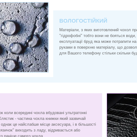
ВОЛОГОСТІЙКИЙ
Матеріали, з яких виготовлений чохол п
"гідрофобні" тобто вони не бояться води, 
експлуатації бруд яка може потрапити на
руками в поверхню матеріалу, що дозво
для Вашого телефону стільки скільки буд
ок коли всередині чохла вбудовані ультратонкі
Хлястик - частина чохла книжки який зазвичай
є, однак це найслабше місце аксесуара, і в більшості
"язичок" виходить з ладу, відривається або
то раніше самого чохла.