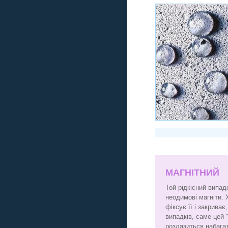
МАГНІТНИЙ
Той рідкісний випад
неодимові магніти. 
фіксує її і закрива
випадків, саме цей 
розлазиться набага