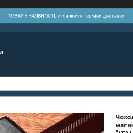
ТОВАР У НАЯВНОСТІ, уточнюйте терміни доставки.
ід
Чохо
магн
"ITA