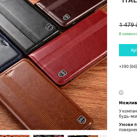
1 479 
В наявнос
Ку
+380 (66
У компан
будь-яки
повернен