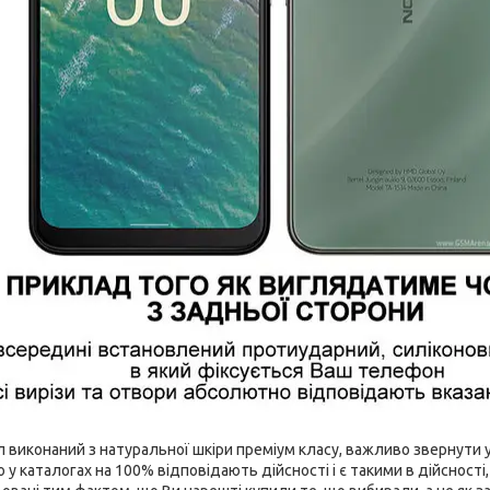
виконаний з натуральної шкіри преміум класу, важливо звернути ув
 у каталогах на 100% відповідають дійсності і є такими в дійсност