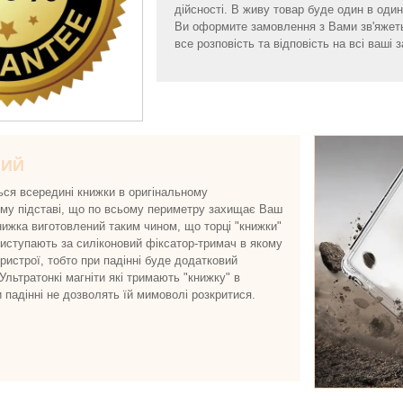
дійсності. В живу товар буде один в один 
Ви оформите замовлення з Вами зв'яжет
все розповість та відповість на всі ваші з
НИЙ
ься всередині книжки в оригінальному
ому підставі, що по всьому периметру захищає Ваш
нижка виготовлений таким чином, що торці "книжки"
виступають за силіконовий фіксатор-тримач в якому
истрої, тобто при падінні буде додатковий
 Ультратонкі магніти які тримають "книжку" в
и падінні не дозволять їй мимоволі розкритися.