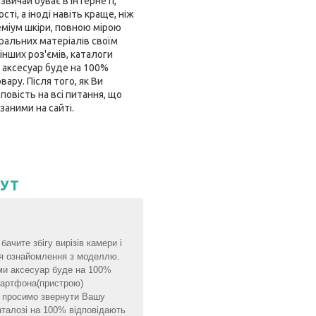
звичай буває в інтернеті,
і, а іноді навіть краще, ніж
еміум шкіри, повною мірою
ральних матеріалів своїм
інших роз'ємів, каталоги
 аксесуар буде на 100%
ару. Після того, як Ви
овість на всі питання, що
заними на сайті.
ТУТ
ачите збігу вирізів камери і
для ознайомлення з моделлю.
ми аксесуар буде на 100%
смартфона(пристрою)
мо просимо звернути Вашу
аталозі на 100% відповідають