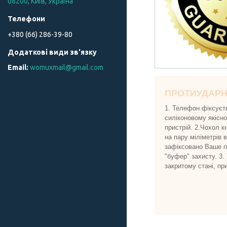
08200, Київ, Україна
+380 (66) 286-39-80
womuxmail@gmail.com
ПРОТИУДАР
1. Телефон фіксуєт
силіконовому якісн
пристрій. 2.Чохол к
на пару міліметрів 
зафіксовано Ваше пр
"буфер" захисту. 3.
закритому стані, пр