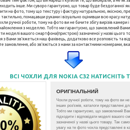
вані тим фактом, що Ви нарешті купили те, що вибирали, а не як за
ходить інше. Ми суворо гарантуємо, що товар буде бездоганної якост
нити на фото, тому що текстуру і фактуру натуральною, якісною, пр
 тактильно, помацавши руками і візуально оцінивши всю красу нату
ли ручної роботи, тому на фото ви не бачите збігу вирізів камери і 
найомлення з моделлю. Тобто ми гарантуємо, що замовлений Вами
ати моделі вашого смартфона(пристрою) зазначеної у назві цього тов
з Вами зв'яжеться наш фахівець, додатково все розповість та відп
те замовлення, або зв'яжіться з нами за контактними номерами, вка
ВСІ ЧОХЛИ ДЛЯ NOKIA C32 НАТИСНІТЬ 
ОРИГІНАЛЬНИЙ
Чохли ручної роботи, тому на фото ви не б
інших роз'ємів, каталоги представлені 
Тобто ми гарантуємо, що замовлений Ва
підходити і відповідати моделі вашого 
зазначеної у назві цього товару. Так са
увагу на те фото чохла представлені в к