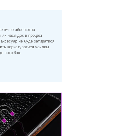
рактично абсолютно
і як наслідок в процесі
 аксесуар не буде затиратися
лить користуватися чохлом
е потрібно.