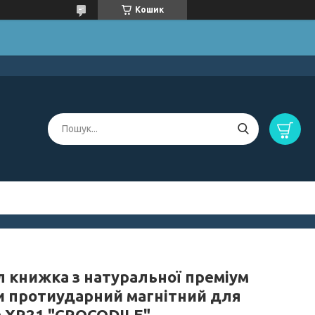
Кошик
л книжка з натуральної преміум
и протиударний магнітний для
a XR21 "CROCODILE"