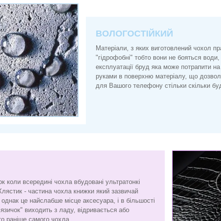
ВОЛОГОСТІЙКИЙ
Матеріали, з яких виготовлений чохол п
"гідрофобні" тобто вони не бояться води, 
експлуатації бруд яка може потрапити на
руками в поверхню матеріалу, що дозво
для Вашого телефону стільки скільки буд
ок коли всередині чохла вбудовані ультратонкі
Хлястик - частина чохла книжки який зазвичай
є, однак це найслабше місце аксесуара, і в більшості
"язичок" виходить з ладу, відривається або
то раніше самого чохла.