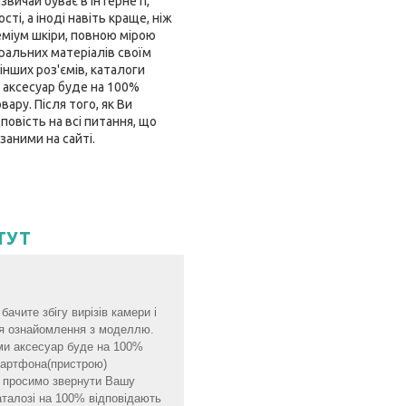
звичай буває в інтернеті,
і, а іноді навіть краще, ніж
еміум шкіри, повною мірою
ральних матеріалів своїм
інших роз'ємів, каталоги
 аксесуар буде на 100%
ару. Після того, як Ви
овість на всі питання, що
заними на сайті.
ТУТ
ачите збігу вирізів камери і
для ознайомлення з моделлю.
ми аксесуар буде на 100%
смартфона(пристрою)
мо просимо звернути Вашу
аталозі на 100% відповідають