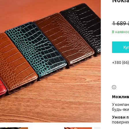
1 689 
В наявнос
Ку
+380 (66
У компан
будь-яки
повернен