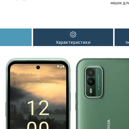
мішок дл
Характеристики
І