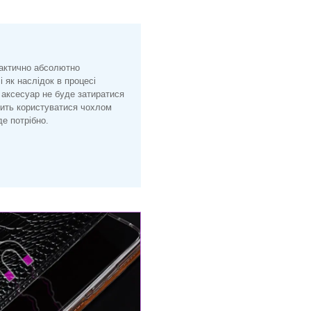
рактично абсолютно
і як наслідок в процесі
 аксесуар не буде затиратися
лить користуватися чохлом
е потрібно.