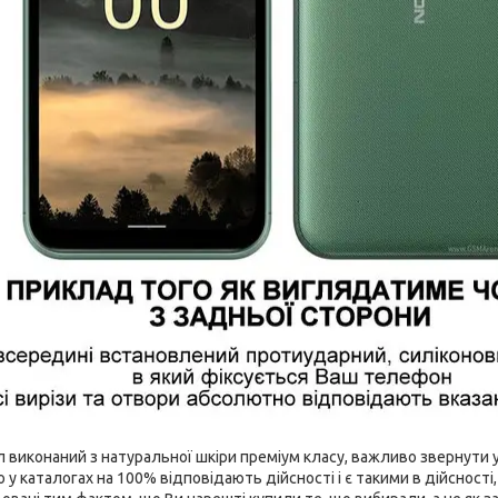
виконаний з натуральної шкіри преміум класу, важливо звернути ув
 у каталогах на 100% відповідають дійсності і є такими в дійсност