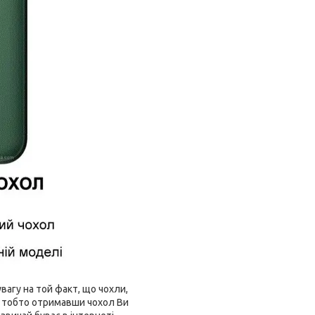
агу на той факт, що чохли,
і, тобто отримавши чохол Ви