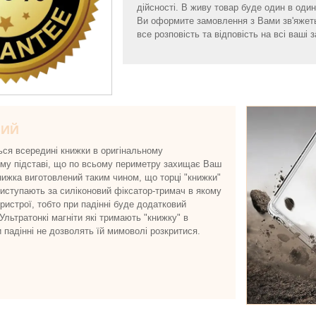
дійсності. В живу товар буде один в один 
Ви оформите замовлення з Вами зв'яжет
все розповість та відповість на всі ваші з
НИЙ
ься всередині книжки в оригінальному
ому підставі, що по всьому периметру захищає Ваш
нижка виготовлений таким чином, що торці "книжки"
виступають за силіконовий фіксатор-тримач в якому
истрої, тобто при падінні буде додатковий
 Ультратонкі магніти які тримають "книжку" в
и падінні не дозволять їй мимоволі розкритися.