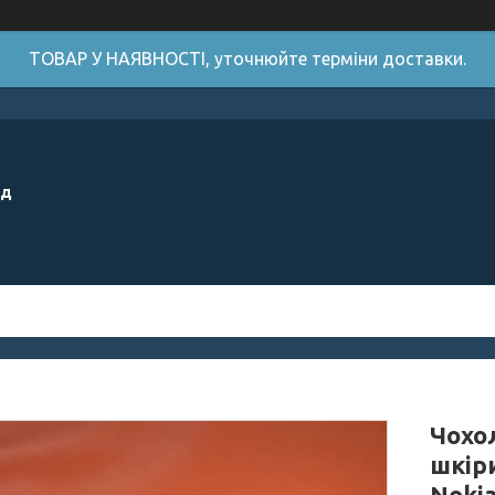
ТОВАР У НАЯВНОСТІ, уточнюйте терміни доставки.
ід
Чохо
шкір
Noki