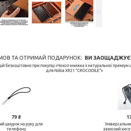
МОВ ТА ОТРИМАЙ ПОДАРУНОК
ВИ ЗАОЩАДЖУЄТЕ 
ій безкоштовно при покупці «Чохол книжка з натуральної преміум 
для Nokia XR21 "CROCODILE"»
79 ₴
1
ний шнурок на руку для
Універсальн
телефону
захисний кис