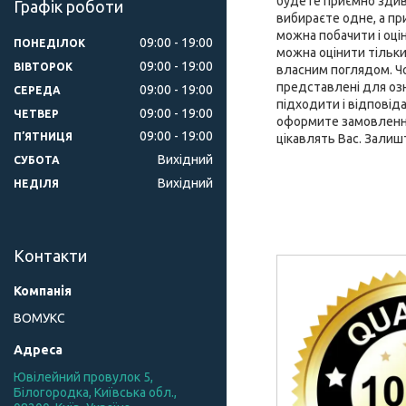
будете приємно здиво
Графік роботи
вибираєте одне, а при
можна побачити і оці
09:00
19:00
ПОНЕДІЛОК
можна оцінити тільки
09:00
19:00
ВІВТОРОК
власним поглядом. Чох
представлені для оз
09:00
19:00
СЕРЕДА
підходити і відповід
09:00
19:00
ЧЕТВЕР
оформите замовлення 
09:00
19:00
ПʼЯТНИЦЯ
цікавлять Вас. Залиш
Вихідний
СУБОТА
Вихідний
НЕДІЛЯ
Контакти
ВОМУКС
Ювілейний провулок 5,
Білогородка, Київська обл.,