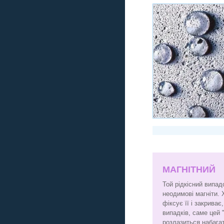
МАГНІТНИЙ
Той рідкісний випад
неодимові магніти. 
фіксує її і закрива
випадків, саме цей 
розлазиться набага