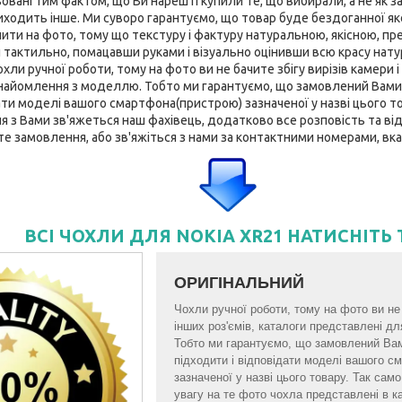
вані тим фактом, що Ви нарешті купили те, що вибирали, а не як за
ходить інше. Ми суворо гарантуємо, що товар буде бездоганної якост
нити на фото, тому що текстуру і фактуру натуральною, якісною, пр
 тактильно, помацавши руками і візуально оцінивши всю красу нату
ли ручної роботи, тому на фото ви не бачите збігу вирізів камери і 
найомлення з моделлю. Тобто ми гарантуємо, що замовлений Вами
ати моделі вашого смартфона(пристрою) зазначеної у назві цього тов
з Вами зв'яжеться наш фахівець, додатково все розповість та відп
те замовлення, або зв'яжіться з нами за контактними номерами, вка
ВСІ ЧОХЛИ ДЛЯ NOKIA XR21 НАТИСНІТЬ 
ОРИГІНАЛЬНИЙ
Чохли ручної роботи, тому на фото ви не б
інших роз'ємів, каталоги представлені 
Тобто ми гарантуємо, що замовлений Ва
підходити і відповідати моделі вашого 
зазначеної у назві цього товару. Так са
увагу на те фото чохла представлені в к