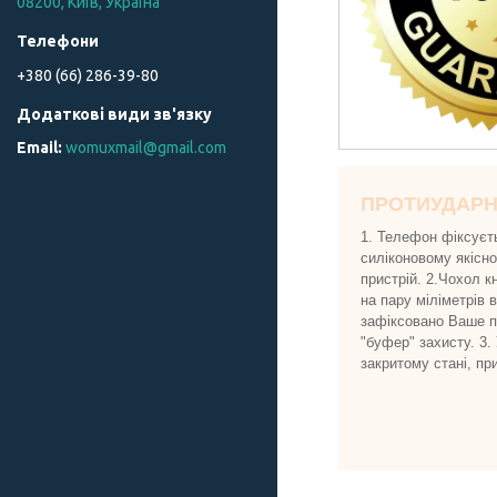
08200, Київ, Україна
+380 (66) 286-39-80
womuxmail@gmail.com
ПРОТИУДАР
1. Телефон фіксуєт
силіконовому якісн
пристрій. 2.Чохол к
на пару міліметрів 
зафіксовано Ваше пр
"буфер" захисту. 3.
закритому стані, пр