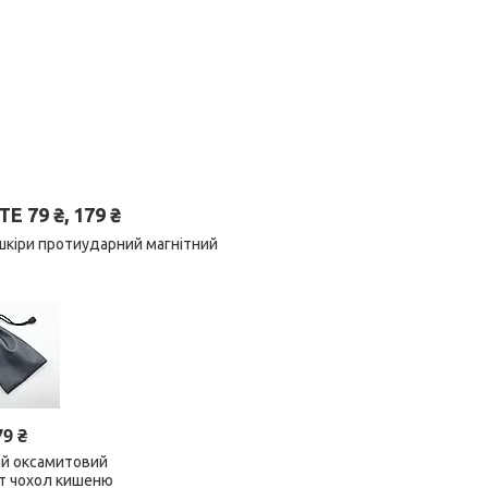
79 ₴, 179 ₴
шкіри протиударний магнітний
79 ₴
ий оксамитовий
ет чохол кишеню