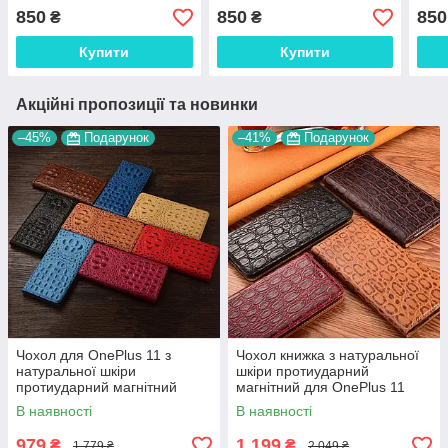
протиударний TPU
"SWAROV LUXURY"
"SW
850
850
850
₴
₴
"SWAROV LUXURY"
Купити
Купити
Акційні пропозиції та новинки
–45%
Подарунок
–41%
Подарунок
Чохол для OnePlus 11 з
Чохол книжка з натуральної
натуральної шкіри
шкіри протиударний
протиударний магнітний
магнітний для OnePlus 11
книжка з підставкою
"JACOSA"
В наявності
В наявності
"CROCOHEAD"
979
1 199
₴
₴
1 779 ₴
2 049 ₴