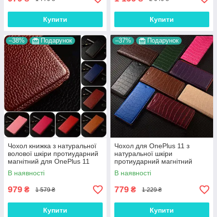
Купити
Купити
–38%
Подарунок
–37%
Подарунок
Чохол книжка з натуральної
Чохол для OnePlus 11 з
волової шкіри протиударний
натуральної шкіри
магнітний для OnePlus 11
протиударний магнітний
"BULL"
книжка з підставкою "LUXOR"
В наявності
В наявності
979
779
₴
₴
1 579 ₴
1 229 ₴
Купити
Купити