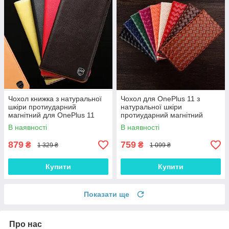
Чохол книжка з натуральної
Чохол для OnePlus 11 з
шкіри протиударний
натуральної шкіри
магнітний для OnePlus 11
протиударний магнітний
"CLASIC"
книжка з підставкою
В наявності
В наявності
"VENETTA"
879
759
₴
₴
1 329 ₴
1 099 ₴
Купити
Купити
Показати ще
Про нас