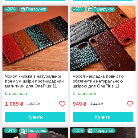
–36%
Подарунок
–35%
Подарунок
Чохол книжка з натуральної
Чохол накладка повністю
преміум шкіри протиударний
обтягнутий натуральною
магнітний для OnePlus 11
шкірою для OnePlus 11
"CROCODILE"
"SIGNATURE"
В наявності
В наявності
1 089
949
₴
₴
1 689 ₴
1 449 ₴
Купити
Купити
–34%
Подарунок
–31%
Подарунок