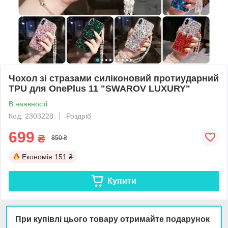
Чохол зі стразами силіконовий протиударний
TPU для OnePlus 11 "SWAROV LUXURY"
В наявності
Код: 2303228
Роздріб
699
₴
850 ₴
Економія
151 ₴
Купити
При купівлі цього товару отримайте подарунок