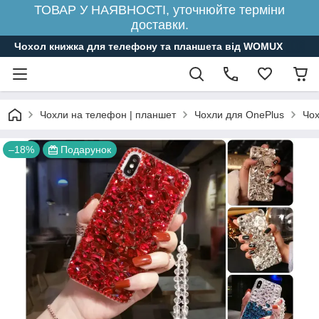
ТОВАР У НАЯВНОСТІ, уточнюйте терміни
доставки.
Чохол книжка для телефону та планшета від WOMUX
Чохли на телефон | планшет
Чохли для OnePlus
Чох
–18%
Подарунок