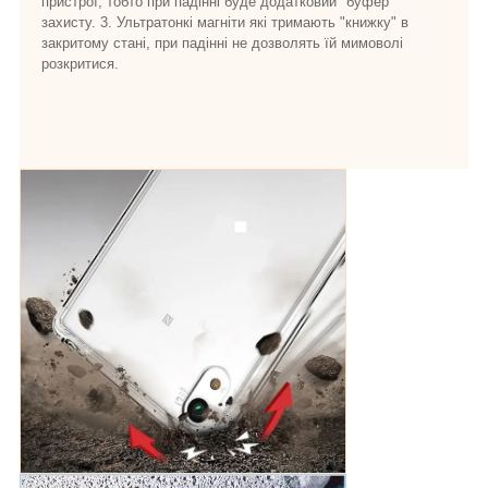
пристрої, тобто при падінні буде додатковий "буфер"
захисту. 3. Ультратонкі магніти які тримають "книжку" в
закритому стані, при падінні не дозволять їй мимоволі
розкритися.