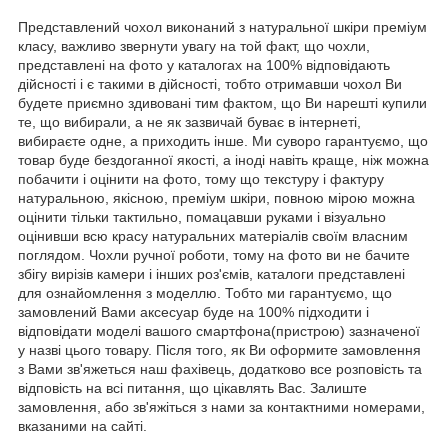
Представлений чохол виконаний з натуральної шкіри преміум
класу, важливо звернути увагу на той факт, що чохли,
представлені на фото у каталогах на 100% відповідають
дійсності і є такими в дійсності, тобто отримавши чохол Ви
будете приємно здивовані тим фактом, що Ви нарешті купили
те, що вибирали, а не як зазвичай буває в інтернеті,
вибираєте одне, а приходить інше. Ми суворо гарантуємо, що
товар буде бездоганної якості, а іноді навіть краще, ніж можна
побачити і оцінити на фото, тому що текстуру і фактуру
натуральною, якісною, преміум шкіри, повною мірою можна
оцінити тільки тактильно, помацавши руками і візуально
оцінивши всю красу натуральних матеріалів своїм власним
поглядом. Чохли ручної роботи, тому на фото ви не бачите
збігу вирізів камери і інших роз'ємів, каталоги представлені
для ознайомлення з моделлю. Тобто ми гарантуємо, що
замовлений Вами аксесуар буде на 100% підходити і
відповідати моделі вашого смартфона(пристрою) зазначеної
у назві цього товару. Після того, як Ви оформите замовлення
з Вами зв'яжеться наш фахівець, додатково все розповість та
відповість на всі питання, що цікавлять Вас. Залиште
замовлення, або зв'яжіться з нами за контактними номерами,
вказаними на сайті.