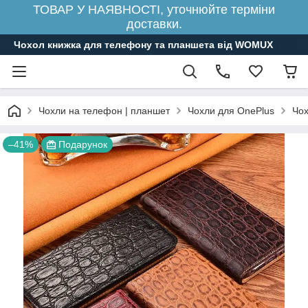
ТОВАР У НАЯВНОСТІ, уточнюйте терміни
доставки.
Чохол книжка для телефону та планшета від WOMUX
Чохли на телефон | планшет
Чохли для OnePlus
Чох
–41%
Подарунок