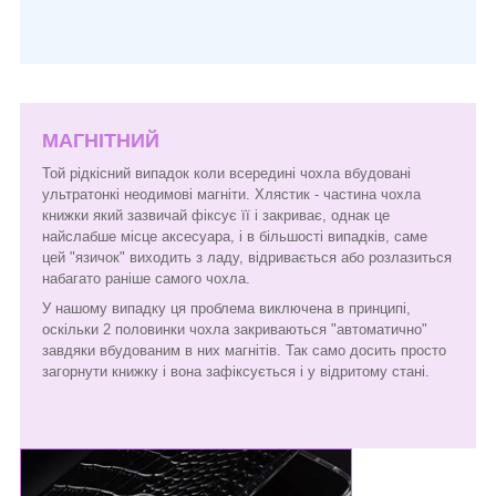
МАГНІТНИЙ
Той рідкісний випадок коли всередині чохла вбудовані
ультратонкі неодимові магніти. Хлястик - частина чохла
книжки який зазвичай фіксує її і закриває, однак це
найслабше місце аксесуара, і в більшості випадків, саме
цей "язичок" виходить з ладу, відривається або розлазиться
набагато раніше самого чохла.
У нашому випадку ця проблема виключена в принципі,
оскільки 2 половинки чохла закриваються "автоматично"
завдяки вбудованим в них магнітів. Так само досить просто
загорнути книжку і вона зафіксується і у відритому стані.