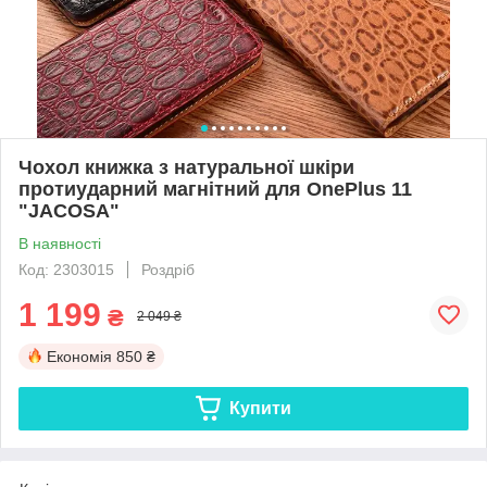
Чохол книжка з натуральної шкіри
протиударний магнітний для OnePlus 11
"JACOSA"
В наявності
Код: 2303015
Роздріб
1 199
₴
2 049 ₴
Економія
850 ₴
Купити