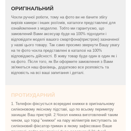
ОРИГІНАЛЬНИЙ
Чохли ручної роботи, тому на фото ви не бачите збігу
вирізів камери і інших роз'ємів, каталоги представлені для
ознайомлення з моделлю. Тобто ми гарантуємо, що
замовлений Вами аксесуар буде на 100% підходити і
відповідати моделі вашого смартфона(пристрою) зазначеної
у назві цього товару. Так само просимо звернути Вашу увагу
на те фото чохла представлені в каталозі на 100%
відповідають дійсності. В живу товар буде один в один як і
на фото. Після того, як Ви оформите замовлення з Вами
зв'яжеться наш фахівець, додатково все розповість та
відповість на всі ваші запитання і деталі.
ПРОТИУДАРНИЙ
1. Телефон фіксується всередині книжки в оригінальному
силіконовому якісному підставі, що по всьому периметру
захищає Ваш пристрій. 2.Чохол книжка виготовлений таким
чином, що торці "книжки" на пару міліметрів виступають за
силіконовий фіксатор-тримач в якому зафіксовано Ваше