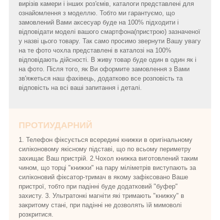
вирізів камери і інших роз'ємів, каталоги представлені для
ознайомлення з моделлю. Тобто ми гарантуємо, що
замовлений Вами аксесуар буде на 100% підходити і
відповідати моделі вашого смартфона(пристрою) зазначеної
у назві цього товару. Так само просимо звернути Вашу увагу
на те фото чохла представлені в каталозі на 100%
відповідають дійсності. В живу товар буде один в один як і
на фото. Після того, як Ви оформите замовлення з Вами
зв'яжеться наш фахівець, додатково все розповість та
відповість на всі ваші запитання і деталі.
ПРОТИУДАРНИЙ
1. Телефон фіксується всередині книжки в оригінальному
силіконовому якісному підставі, що по всьому периметру
захищає Ваш пристрій. 2.Чохол книжка виготовлений таким
чином, що торці "книжки" на пару міліметрів виступають за
силіконовий фіксатор-тримач в якому зафіксовано Ваше
пристрої, тобто при падінні буде додатковий "буфер"
захисту. 3. Ультратонкі магніти які тримають "книжку" в
закритому стані, при падінні не дозволять їй мимоволі
розкритися.