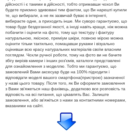
дійсності і є такими в дійсності, тобто отримавши чохол Ви
будете приємно здивовані тим фактом, що Ви нарешті купили
те, що вибирали, а не як зазвичай буває в інтернеті,
вибираєте одне, а приходить інше. Ми суворо гарантуємо, що
товар буде бездоганної якості, а іноді навіть краще, ніж можна
побачити і оцінити на фото, тому що текстуру і фактуру
натуральною, якісною, преміум шкіри, повною мірою можна
оцінити тільки тактильно, помацавши руками і візуально
оцінивши всю красу натуральних матеріалів своїм власним
поглядом. Чохли ручної роботи, тому на фото ви не бачите
збігу вирізів камери і інших роз'ємів, каталоги представлені
для ознайомлення з моделлю. Тобто ми гарантуємо, що
замовлений Вами аксесуар буде на 100% підходити і
відповідати моделі вашого смартфона(пристрою) зазначеної
у назві цього товару. Після того, як Ви оформите замовлення
з Вами зв'яжеться наш фахівець, додатково все розповість та
відповість на всі питання, що цікавлять Вас. Залиште
замовлення, або зв'яжіться з нами за контактними номерами,
вказаними на сайті.