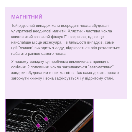
МАГНІТНИЙ
Той рідкісний випадок коли всередині чохла вбудовані
ультратонкі неодимові магніти. Хлястик - частина чохла
книжки який зазвичай фіксує її і закриває, однак це
найслабше місце аксесуара, і в більшості випадків, саме
цей "язичок" виходить з ладу, відривається або розлазиться
набагато раніше самого чохла.
У нашому випадку ця проблема виключена в принципі,
оскільки 2 половинки чохла закриваються "автоматично"
завдяки вбудованим в них магнітів. Так само досить просто
загорнути книжку і вона зафіксується і у відритому стані.