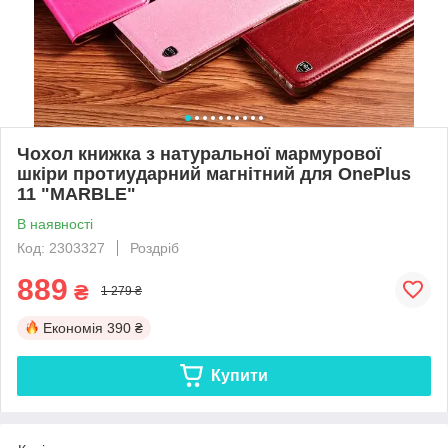
Чохол книжка з натуральної мармурової
шкіри протиударний магнітний для OnePlus
11 "MARBLE"
В наявності
Код: 2303327
Роздріб
889
₴
1 279 ₴
Економія
390 ₴
Купити