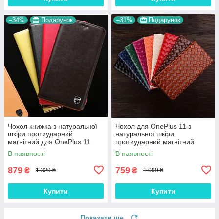
–34%
Подарунок
–31%
Подарунок
Чохол книжка з натуральної
Чохол для OnePlus 11 з
шкіри протиударний
натуральної шкіри
магнітний для OnePlus 11
протиударний магнітний
"CLASIC"
книжка з підставкою
В наявності
В наявності
"VENETTA"
879
759
₴
₴
1 329 ₴
1 099 ₴
Купити
Купити
Показати ще