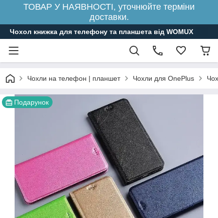
ТОВАР У НАЯВНОСТІ, уточнюйте терміни
доставки.
Чохол книжка для телефону та планшета від WOMUX
Чохли на телефон | планшет
Чохли для OnePlus
Чох
Подарунок