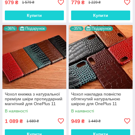
979
779
₴
₴
1 579 ₴
1 229 ₴
Купити
Купити
–36%
Подарунок
–35%
Подарунок
Чохол книжка з натуральної
Чохол накладка повністю
преміум шкіри протиударний
обтягнутий натуральною
магнітний для OnePlus 11
шкірою для OnePlus 11
"CROCODILE"
"SIGNATURE"
В наявності
В наявності
1 089
949
₴
₴
1 689 ₴
1 449 ₴
Купити
Купити