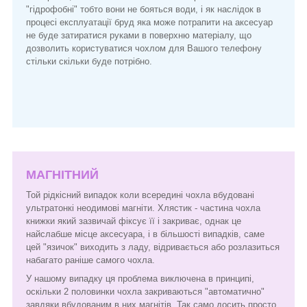
"гідрофобні" тобто вони не бояться води, і як наслідок в
процесі експлуатації бруд яка може потрапити на аксесуар
не буде затиратися руками в поверхню матеріалу, що
дозволить користуватися чохлом для Вашого телефону
стільки скільки буде потрібно.
МАГНІТНИЙ
Той рідкісний випадок коли всередині чохла вбудовані
ультратонкі неодимові магніти. Хлястик - частина чохла
книжки який зазвичай фіксує її і закриває, однак це
найслабше місце аксесуара, і в більшості випадків, саме
цей "язичок" виходить з ладу, відривається або розлазиться
набагато раніше самого чохла.
У нашому випадку ця проблема виключена в принципі,
оскільки 2 половинки чохла закриваються "автоматично"
завдяки вбудованим в них магнітів. Так само досить просто