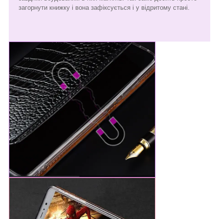
загорнути книжку і вона зафіксується і у відритому стані.