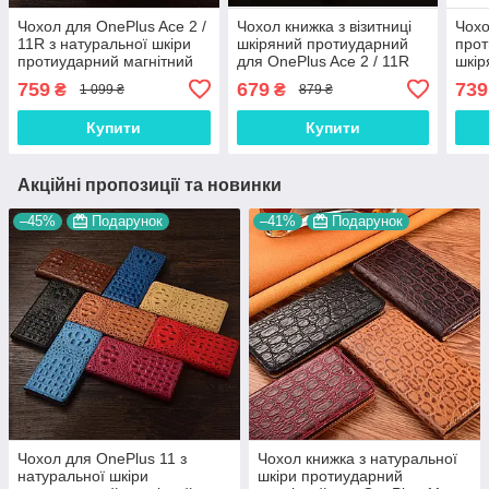
Чохол для OnePlus Ace 2 /
Чохол книжка з візитниці
Чохо
11R з натуральної шкіри
шкіряний протиударний
прот
протиударний магнітний
для OnePlus Ace 2 / 11R
шкір
книжка з підставкою
"BENTYAGA"
для 
759
679
739
₴
₴
1 099 ₴
879 ₴
"VENETTA"
"VE
Купити
Купити
Акційні пропозиції та новинки
–45%
Подарунок
–41%
Подарунок
Чохол для OnePlus 11 з
Чохол книжка з натуральної
натуральної шкіри
шкіри протиударний