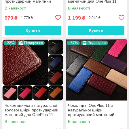
протиударний магнітний
магнітний для OnePlus 11
книжка з підставкою
"JACOSA"
В наявності
В наявності
"CROCOHEAD"
979
1 199
₴
₴
1 779 ₴
2 049 ₴
Купити
Купити
–38%
Подарунок
–37%
Подарунок
Чохол книжка з натуральної
Чохол для OnePlus 11 з
волової шкіри протиударний
натуральної шкіри
магнітний для OnePlus 11
протиударний магнітний
"BULL"
книжка з підставкою "LUXOR"
В наявності
В наявності