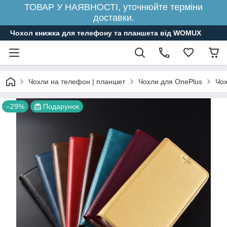
ТОВАР У НАЯВНОСТІ, уточнюйте терміни
доставки.
Чохол книжка для телефону та планшета від WOMUX
Чохли на телефон | планшет
Чохли для OnePlus
Чох
–29%
Подарунок