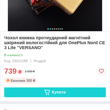
Чохол книжка протиударний магнітний
шкіряний вологостійкий для OnePlus Nord CE
3 Lite "VERSANO"
В наявності
Код: 23021288
Роздріб
739
₴
1 039 ₴
Економія
300 ₴
Купити