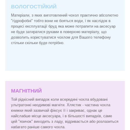
ВОЛОГОСТІЙКИЙ
Матеріали, з яких виготовлений чохол практично абсолютно
"гідрофобні" тобто вони не бояться води, і як наслідок в
процесі експлуатації бруд яка може потрапити на аксесуар
не буде затиратися руками в поверхню матеріалу, що
дозволить користуватися чохлом для Вашого телефону
стільки скільки буде потрібно.
МАГНІТНИЙ
Той рідкісний випадок коли всередині чохла вбудовані
ультратонкі неодимові магніти. Хлястик - частина чохла
книжки який зазвичай фіксує її і закриває, однак це
найслабше місце аксесуара, і в більшості випадків, саме
цей "язичок" виходить з ладу, відривається або розлазиться
набагато раніше самого чохла.