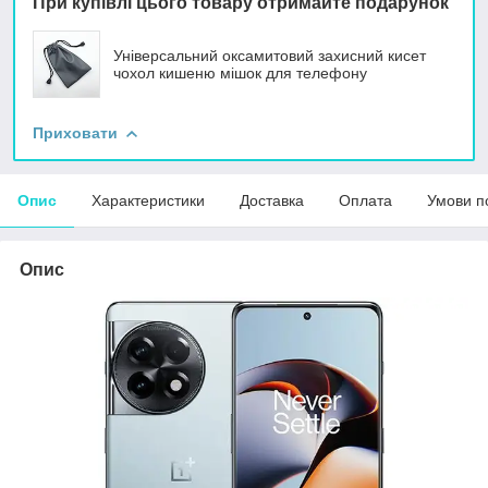
При купівлі цього товару отримайте подарунок
Універсальний оксамитовий захисний кисет
чохол кишеню мішок для телефону
Приховати
Опис
Характеристики
Доставка
Оплата
Умови п
Опис