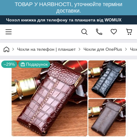
ТОВАР У НАЯВНОСТІ, уточнюйте терміни
доставки.
Чохол книжка для телефону та планшета від WOMUX
Чохли на телефон | планшет
Чохли для OnePlus
Чох
–29%
Подарунок