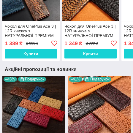
Чохол для OnePlus Ace 3 |
Чохол для OnePlus Ace 3 |
Чохо
12R книжка з
12R книжка з
12R 
НАТУРАЛЬНОЇ ПРЕМІУМ
НАТУРАЛЬНОЇ ПРЕМІУМ
НАТ
ШКІРИ із підставкою
ШКІРИ із підставкою
ШКІР
1 389
1 349
1 3
₴
₴
2 099 ₴
2 099 ₴
протиударний магнітний
протиударний магнітний
прот
"REPTILE"
"PYTHON"
"VA
Купити
Купити
Акційні пропозиції та новинки
–45%
Подарунок
–41%
Подарунок