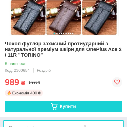
Чохол футляр захисний протиударний з
натуральної преміум шкіри для OnePlus Ace 2
/ 11R "TORINO"
В наявності
Код: 2300654
Роздріб
989
₴
1 389 ₴
Економія
400 ₴
Купити