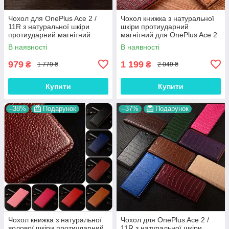
Чохол для OnePlus Ace 2 /
Чохол книжка з натуральної
11R з натуральної шкіри
шкіри протиударний
протиударний магнітний
магнітний для OnePlus Ace 2
книжка з підставкою
/ 11R "JACOSA"
В наявності
В наявності
"CROCOHEAD"
979
1 199
₴
₴
1 779 ₴
2 049 ₴
Купити
Купити
–38%
Подарунок
–37%
Подарунок
Чохол книжка з натуральної
Чохол для OnePlus Ace 2 /
волової шкіри протиударний
11R з натуральної шкіри