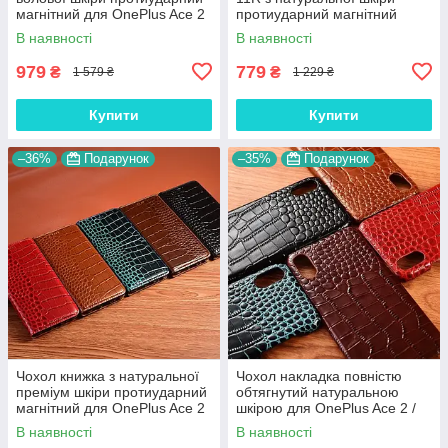
магнітний для OnePlus Ace 2
протиударний магнітний
/ 11R "BULL"
книжка з підставкою "LUXOR"
В наявності
В наявності
979
779
₴
₴
1 579 ₴
1 229 ₴
Купити
Купити
–36%
Подарунок
–35%
Подарунок
Чохол книжка з натуральної
Чохол накладка повністю
преміум шкіри протиударний
обтягнутий натуральною
магнітний для OnePlus Ace 2
шкірою для OnePlus Ace 2 /
/ 11R "CROCODILE"
11R "SIGNATURE"
В наявності
В наявності