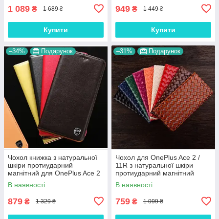
1 089
949
₴
₴
1 689 ₴
1 449 ₴
Купити
Купити
–34%
Подарунок
–31%
Подарунок
Чохол книжка з натуральної
Чохол для OnePlus Ace 2 /
шкіри протиударний
11R з натуральної шкіри
магнітний для OnePlus Ace 2
протиударний магнітний
/ 11R "CLASIC"
книжка з підставкою
В наявності
В наявності
"VENETTA"
879
759
₴
₴
1 329 ₴
1 099 ₴