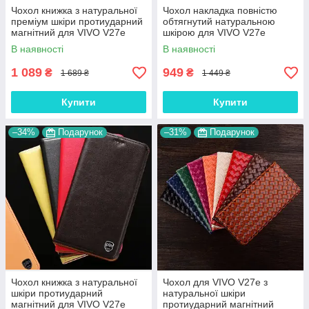
Чохол книжка з натуральної
Чохол накладка повністю
преміум шкіри протиударний
обтягнутий натуральною
магнітний для VIVO V27e
шкірою для VIVO V27e
"CROCODILE"
"SIGNATURE"
В наявності
В наявності
1 089
949
₴
₴
1 689 ₴
1 449 ₴
Купити
Купити
–34%
Подарунок
–31%
Подарунок
Чохол книжка з натуральної
Чохол для VIVO V27e з
шкіри протиударний
натуральної шкіри
магнітний для VIVO V27e
протиударний магнітний