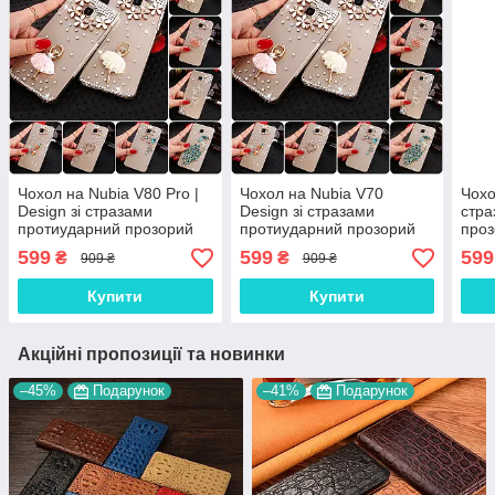
Чохол на Nubia V80 Pro |
Чохол на Nubia V70
Чохо
Design зі стразами
Design зі стразами
стра
протиударний прозорий
протиударний прозорий
про
TPU "DIAMOND"
TPU "DIAMOND"
599
599
599
₴
₴
909 ₴
909 ₴
Купити
Купити
Акційні пропозиції та новинки
–45%
Подарунок
–41%
Подарунок