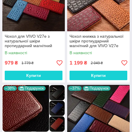
Чохол для VIVO V27e з
Чохол книжка з натуральної
натуральної шкіри
шкіри протиударний
протиударний магнітний
магнітний для VIVO V27e
книжка з підставкою
"JACOSA"
В наявності
В наявності
"CROCOHEAD"
979
1 199
₴
₴
1 779 ₴
2 049 ₴
Купити
Купити
–38%
Подарунок
–37%
Подарунок