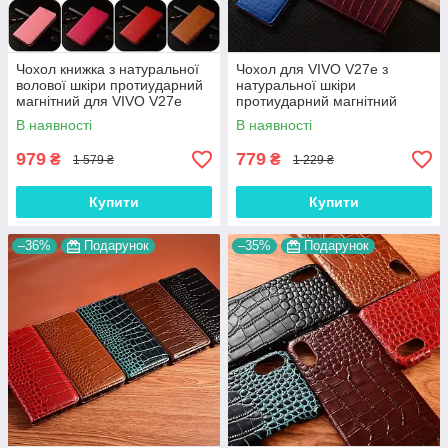
Чохол книжка з натуральної
Чохол для VIVO V27e з
волової шкіри протиударний
натуральної шкіри
магнітний для VIVO V27e
протиударний магнітний
"BULL"
книжка з підставкою "LUXOR"
В наявності
В наявності
979
779
₴
₴
1 579 ₴
1 229 ₴
Купити
Купити
–36%
Подарунок
–35%
Подарунок