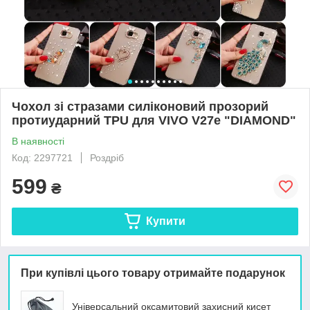
Чохол зі стразами силіконовий прозорий
протиударний TPU для VIVO V27e "DIAMOND"
В наявності
Код: 2297721
Роздріб
599
₴
Купити
При купівлі цього товару отримайте подарунок
Універсальний оксамитовий захисний кисет