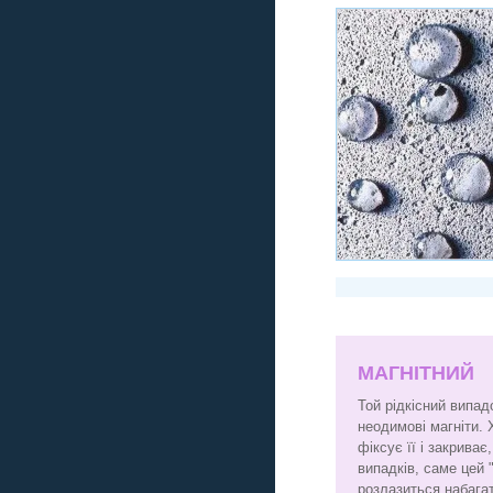
МАГНІТНИЙ
Той рідкісний випад
неодимові магніти. 
фіксує її і закрива
випадків, саме цей 
розлазиться набага