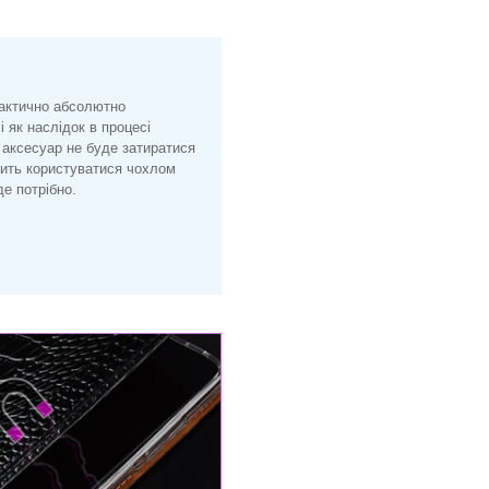
рактично абсолютно
і як наслідок в процесі
 аксесуар не буде затиратися
лить користуватися чохлом
е потрібно.