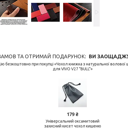
ЗАМОВ ТА ОТРИМАЙ ПОДАРУНОК
ВИ ЗАОЩАДЖУЄ
ю безкоштовно при покупці «Чохол книжка з натуральної волової 
для VIVO V27 "BULL"»
179 ₴
Універсальний оксамитовий
захисний кисет чохол кишеню