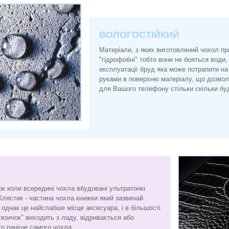
ВОЛОГОСТІЙКИЙ
Матеріали, з яких виготовлений чохол п
"гідрофобні" тобто вони не бояться води, 
експлуатації бруд яка може потрапити на
руками в поверхню матеріалу, що дозво
для Вашого телефону стільки скільки буд
ок коли всередині чохла вбудовані ультратонкі
Хлястик - частина чохла книжки який зазвичай
є, однак це найслабше місце аксесуара, і в більшості
"язичок" виходить з ладу, відривається або
то раніше самого чохла.