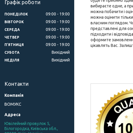
будете приємно здиво
Графік роботи
вибираєте одне, а при
можна побачити і оці
09:00
19:00
ПОНЕДІЛОК
можна оцінити тільки
09:00
19:00
ВІВТОРОК
власним поглядом. Чох
представлені для оз
09:00
19:00
СЕРЕДА
підходити і відповід
09:00
19:00
ЧЕТВЕР
оформите замовлення 
09:00
19:00
ПʼЯТНИЦЯ
цікавлять Вас. Залиш
Вихідний
СУБОТА
Вихідний
НЕДІЛЯ
Контакти
ВОМУКС
Ювілейний провулок 5,
Білогородка, Київська обл.,