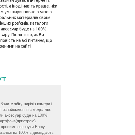
звичай буває в інтернеті,
і, а іноді навіть краще, ніж
еміум шкіри, повною мірою
ральних матеріалів своїм
інших роз'ємів, каталоги
 аксесуар буде на 100%
ару. Після того, як Ви
овість на всі питання, що
заними на сайті.
УТ
ачите збігу вирізів камери і
для ознайомлення з моделлю.
ми аксесуар буде на 100%
смартфона(пристрою)
мо просимо звернути Вашу
аталозі на 100% відповідають