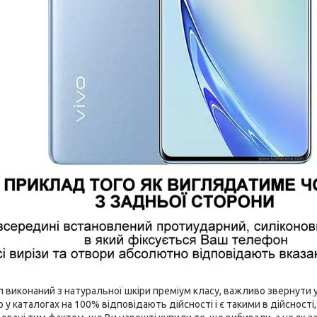
виконаний з натуральної шкіри преміум класу, важливо звернути ув
 у каталогах на 100% відповідають дійсності і є такими в дійсност