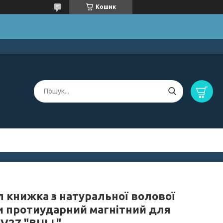
Кошик
л книжка з натуральної волової
и протиударний магнітний для
 V27 "BULL"