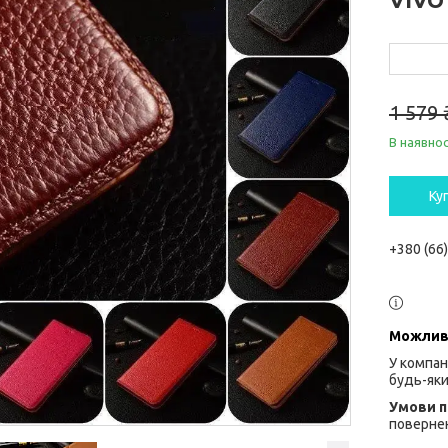
1 579 
В наявнос
Ку
+380 (66
У компан
будь-яки
повернен