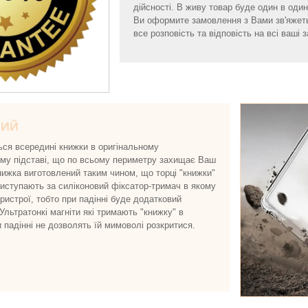
дійсності. В живу товар буде один в один 
Ви оформите замовлення з Вами зв'яжет
все розповість та відповість на всі ваші з
НИЙ
ься всередині книжки в оригінальному
ому підставі, що по всьому периметру захищає Ваш
нижка виготовлений таким чином, що торці "книжки"
виступають за силіконовий фіксатор-тримач в якому
истрої, тобто при падінні буде додатковий
 Ультратонкі магніти які тримають "книжку" в
и падінні не дозволять їй мимоволі розкритися.