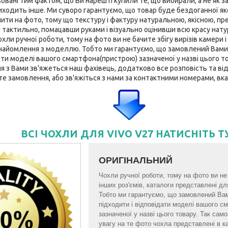
вані тим фактом, що Ви нарешті купили те, що вибирали, а не як за
ходить інше. Ми суворо гарантуємо, що товар буде бездоганної якост
нити на фото, тому що текстуру і фактуру натуральною, якісною, пр
 тактильно, помацавши руками і візуально оцінивши всю красу нату
ли ручної роботи, тому на фото ви не бачите збігу вирізів камери і 
найомлення з моделлю. Тобто ми гарантуємо, що замовлений Вами
ати моделі вашого смартфона(пристрою) зазначеної у назві цього тов
з Вами зв'яжеться наш фахівець, додатково все розповість та відп
те замовлення, або зв'яжіться з нами за контактними номерами, вка
ВСІ ЧОХЛИ ДЛЯ VIVO V27 НАТИСНІТЬ Т
ОРИГІНАЛЬНИЙ
Чохли ручної роботи, тому на фото ви не б
інших роз'ємів, каталоги представлені 
Тобто ми гарантуємо, що замовлений Ва
підходити і відповідати моделі вашого 
зазначеної у назві цього товару. Так са
увагу на те фото чохла представлені в к