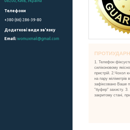
08200, Київ, Україна
+380 (66) 286-39-80
womuxmail@gmail.com
ПРОТИУДАР
1. Телефон фіксуєт
силіконовому якісн
пристрій. 2.Чохол к
на пару міліметрів 
зафіксовано Ваше пр
"буфер" захисту. 3.
закритому стані, пр