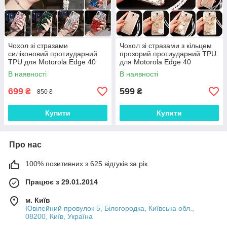
Чохол зі стразами
Чохол зі стразами з кільцем
силіконовий протиударний
прозорий протиударний TPU
TPU для Motorola Edge 40
для Motorola Edge 40
"SWAROV LUXURY"
"ROYALER"
В наявності
В наявності
699
599
₴
₴
850 ₴
Купити
Купити
Про нас
100% позитивних з 625 відгуків за рік
Працює з 29.01.2014
м. Київ
Ювілейний провулок 5, Білогородка, Київська обл.,
08200, Київ, Україна