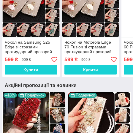
Чохол на Samsung S25
Чохол на Motorola Edge
Чохо
Edge зі стразами
70 Fusion зі стразами
60 F
протиударний прозорий
протиударний прозорий
прот
TPU "DIAMOND"
TPU "DIAMOND"
TPU
599
599
599
₴
₴
909 ₴
909 ₴
Купити
Купити
Акційні пропозиції та новинки
–18%
Подарунок
Подарунок