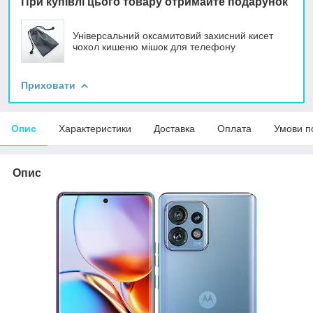
При купівлі цього товару отримайте подарунок
Універсальний оксамитовий захисний кисет
чохол кишеню мішок для телефону
Приховати
Опис
Характеристики
Доставка
Оплата
Умови п
Опис