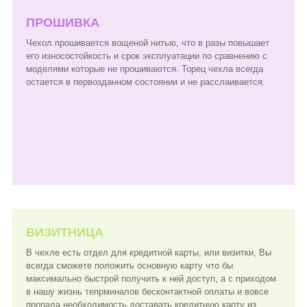
ПРОШИВКА
Чехол прошивается вощеной нитью, что в разы повышает
его износостойкость и срок эксплуатации по сравнению с
моделями которые не прошиваются. Торец чехла всегда
остается в первозданном состоянии и не расслаивается.
ВИЗИТНИЦА
В чехле есть отдел для кредитной карты, или визитки, Вы
всегда сможете положить основную карту что бы
максимально быстрой получить к ней доступ, а с приходом
в нашу жизнь тепрминалов бесконтактной оплаты и вовсе
пропала необходимость доставать кредитную карту из