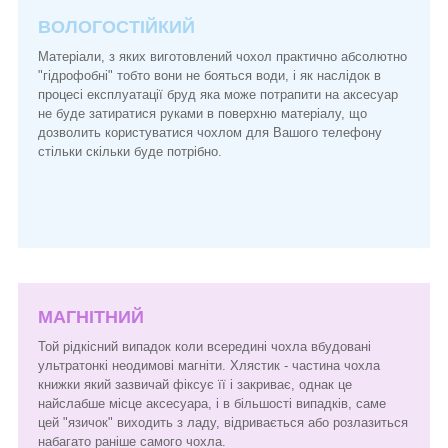
ВОЛОГОСТІЙКИЙ
Матеріали, з яких виготовлений чохол практично абсолютно
"гідрофобні" тобто вони не бояться води, і як наслідок в
процесі експлуатації бруд яка може потрапити на аксесуар
не буде затиратися руками в поверхню матеріалу, що
дозволить користуватися чохлом для Вашого телефону
стільки скільки буде потрібно.
МАГНІТНИЙ
Той рідкісний випадок коли всередині чохла вбудовані
ультратонкі неодимові магніти. Хлястик - частина чохла
книжки який зазвичай фіксує її і закриває, однак це
найслабше місце аксесуара, і в більшості випадків, саме
цей "язичок" виходить з ладу, відривається або розлазиться
набагато раніше самого чохла.