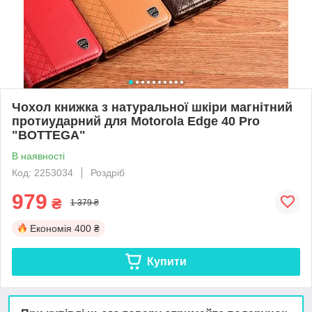
Чохол книжка з натуральної шкіри магнітний
протиударний для Motorola Edge 40 Pro
"BOTTEGA"
В наявності
Код: 2253034
Роздріб
979
₴
1 379 ₴
Економія
400 ₴
Купити