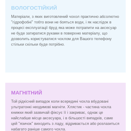
ВОЛОГОСТІЙКИЙ
Матеріали, з яких виготовлений чохол практично абсолютно
"гідрофобні" тобто вони не бояться води, і як наслідок в
процесі експлуатації бруд яка може потрапити на аксесуар
не буде затиратися руками в поверхню матеріалу, що
дозволить користуватися чохлом для Вашого телефону
стільки скільки буде потрібно.
МАГНІТНИЙ
Той рідкісний випадок коли всередині чохла вбудовані
ультратонкі неодимові магніти. Хлястик - частина чохла
книжки який зазвичай фіксує її і закриває, однак це
найслабше місце аксесуара, і в більшості випадків, саме
цей "язичок" виходить з ладу, відривається або розлазиться
набагато раніше самого чохла.