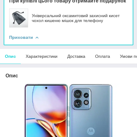
При купівлі цього товару отримайте подарунок
Універсальний оксамитовий захисний кисет
чохол кишеню мішок для телефону
Приховати
Опис
Характеристики
Доставка
Оплата
Умови п
Опис