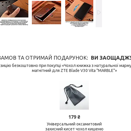
ЗАМОВ ТА ОТРИМАЙ ПОДАРУНОК
ВИ ЗАОЩАДЖУЄ
ицію безкоштовно при покупці «Чохол книжка з натуральної марм
магнітний для ZTE Blade V30 Vita "MARBLE"»
179 ₴
Універсальний оксамитовий
захисний кисет чохол кишеню