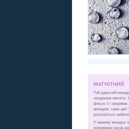
МАГНІТНИЙ
Той рідкісний випад
неодимові магніти. 
фіксує її і закрива
випадків, саме цей 
розлазиться набага
У нашому випадку ц
половинки чохла за