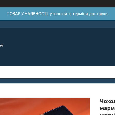
ТОВАР У НАЯВНОСТІ, уточнюйте терміни доставки.
ід
Чохо
марм
магні