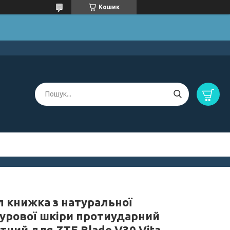
Кошик
л книжка з натуральної
урової шкіри протиударний
тний для ZTE Blade V30 Vita