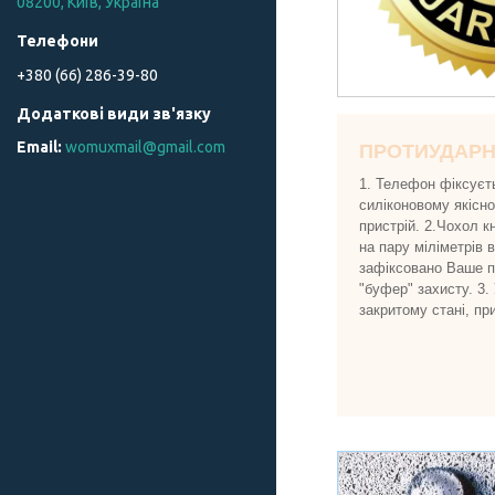
08200, Київ, Україна
+380 (66) 286-39-80
womuxmail@gmail.com
ПРОТИУДАР
1. Телефон фіксуєт
силіконовому якісн
пристрій. 2.Чохол к
на пару міліметрів 
зафіксовано Ваше пр
"буфер" захисту. 3.
закритому стані, пр