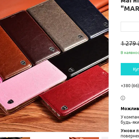
"MAR
1 279 
В наявнос
Ку
+380 (66
У компан
будь-яки
повернен