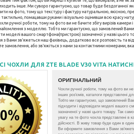
вані тим фактом, що Ви нарешті купили те, що вибирали, а не як за
ходить інше. Ми суворо гарантуємо, що товар буде бездоганної якост
нити на фото, тому що текстуру і фактуру натуральною, якісною, пр
 тактильно, помацавши руками і візуально оцінивши всю красу нату
ли ручної роботи, тому на фото ви не бачите збігу вирізів камери і 
найомлення з моделлю. Тобто ми гарантуємо, що замовлений Вами
ати моделі вашого смартфона(пристрою) зазначеної у назві цього тов
з Вами зв'яжеться наш фахівець, додатково все розповість та відп
те замовлення, або зв'яжіться з нами за контактними номерами, вка
СІ ЧОХЛИ ДЛЯ ZTE BLADE V30 VITA НАТИСН
ОРИГІНАЛЬНИЙ
Чохли ручної роботи, тому на фото ви не б
інших роз'ємів, каталоги представлені 
Тобто ми гарантуємо, що замовлений Ва
підходити і відповідати моделі вашого 
зазначеної у назві цього товару. Так са
увагу на те фото чохла представлені в к
дійсності. В живу товар буде один в один 
Ви оформите замовлення з Вами зв'яжет