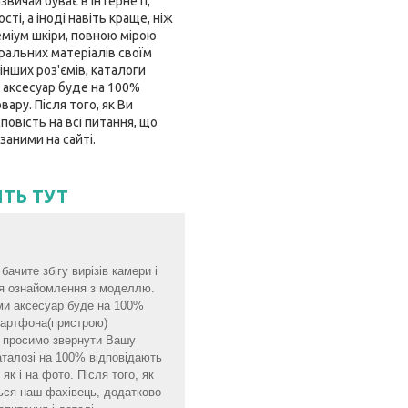
звичай буває в інтернеті,
і, а іноді навіть краще, ніж
еміум шкіри, повною мірою
ральних матеріалів своїм
інших роз'ємів, каталоги
 аксесуар буде на 100%
ару. Після того, як Ви
овість на всі питання, що
заними на сайті.
ІТЬ ТУТ
ачите збігу вирізів камери і
для ознайомлення з моделлю.
ми аксесуар буде на 100%
смартфона(пристрою)
мо просимо звернути Вашу
аталозі на 100% відповідають
як і на фото. Після того, як
ься наш фахівець, додатково