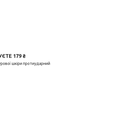
ТЕ 179 ₴
урової шкіри протиударний