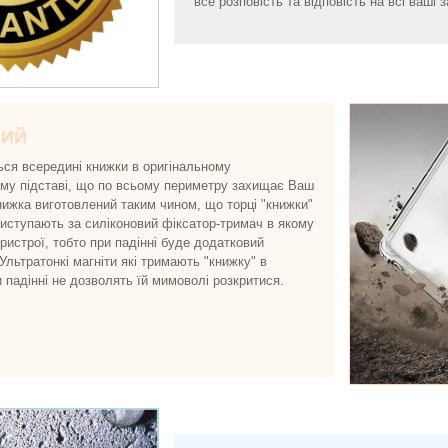
все розповість та відповість на всі ваші з
НИЙ
ься всередині книжки в оригінальному
ому підставі, що по всьому периметру захищає Ваш
нижка виготовлений таким чином, що торці "книжки"
виступають за силіконовий фіксатор-тримач в якому
истрої, тобто при падінні буде додатковий
 Ультратонкі магніти які тримають "книжку" в
и падінні не дозволять їй мимоволі розкритися.