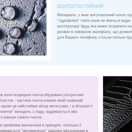
ВОЛОГОСТІЙКИЙ
Матеріали, з яких виготовлений чохол п
"гідрофобні" тобто вони не бояться води, 
експлуатації бруд яка може потрапити на
руками в поверхню матеріалу, що дозво
для Вашого телефону стільки скільки буд
ок коли всередині чохла вбудовані ультратонкі
Хлястик - частина чохла книжки який зазвичай
є, однак це найслабше місце аксесуара, і в більшості
"язичок" виходить з ладу, відривається або
то раніше самого чохла.
я проблема виключена в принципі, оскільки 2
криваються "автоматично" завдяки вбудованим в