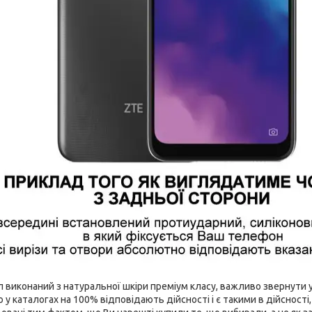
виконаний з натуральної шкіри преміум класу, важливо звернути ув
 у каталогах на 100% відповідають дійсності і є такими в дійсност