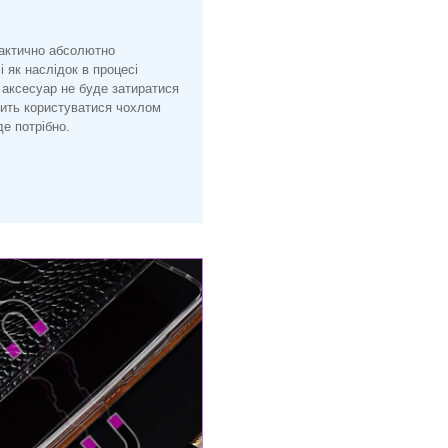
рактично абсолютно
і як наслідок в процесі
 аксесуар не буде затиратися
лить користуватися чохлом
е потрібно.